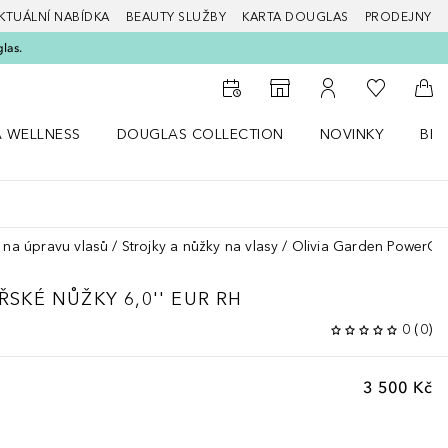
KTUÁLNÍ NABÍDKA
BEAUTY SLUŽBY
KARTA DOUGLAS
PRODEJNY
glas.
K mému se
K vyhledávači prodejen
K mému účtu
Do 
A WELLNESS
DOUGLAS COLLECTION
NOVINKY
BEA
abídku Zdraví a wellness
Otevřít nabídku Douglas Collection
Otevřít nabídku N
Ote
a na úpravu vlasů
Strojky a nůžky na vlasy
Olivia Garden PowerCut
SKÉ NŮŽKY 6,0'' EUR RH
0
(
0
)
3 500 Kč