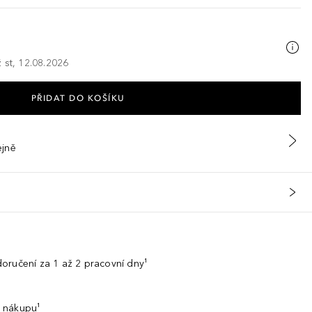
 st, 12.08.2026
PŘIDAT DO KOŠÍKU
ejně
oručení za 1 až 2 pracovní dny¹
 nákupu¹