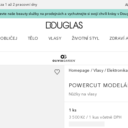
 1 až 2 pracovní dny
A
vte naše beauty služby na prodejnách a vychutnejte si svojí chvíli krásy v Dou
Domů
OBLIČEJ
TĚLO
VLASY
ŽIVOTNÍ STYL
ZDRAVÍ 
dku Líčení
Otevřít nabídku Obličej
Otevřít nabídku Tělo
Otevřít nabídku Vlasy
Otevřít nabídku Životní styl
Otevřít n
Homepage
Vlasy
Elektronik
POWERCUT
MODELÁŘ
Nůžky na vlasy
1 ks
3 500 Kč
 / 
1
kus
včetně DPH