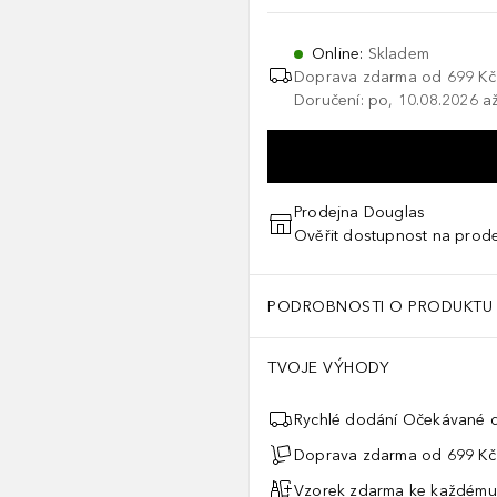
Online
:
Skladem
Doprava zdarma od 699 Kč
Doručení: po, 10.08.2026 až
Prodejna Douglas
Ověřit dostupnost na prod
PODROBNOSTI O PRODUKTU
TVOJE VÝHODY
Rychlé dodání Očekávané d
Doprava zdarma od 699 Kč
Vzorek zdarma ke každému