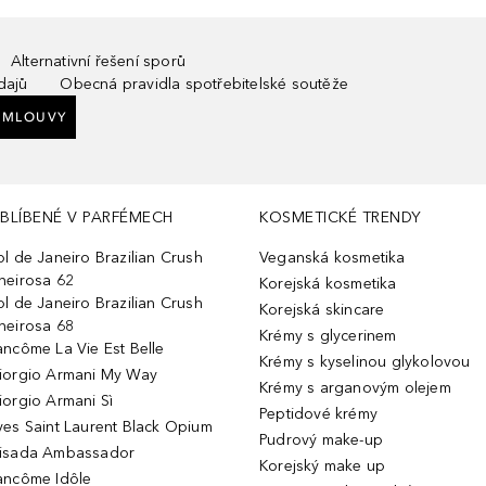
Alternativní řešení sporů
dajů
Obecná pravidla spotřebitelské soutěže
SMLOUVY
BLÍBENÉ V PARFÉMECH
KOSMETICKÉ TRENDY
ol de Janeiro Brazilian Crush
Veganská kosmetika
heirosa 62
Korejská kosmetika
ol de Janeiro Brazilian Crush
Korejská skincare
heirosa 68
Krémy s glycerinem
ancôme La Vie Est Belle
Krémy s kyselinou glykolovou
iorgio Armani My Way
Krémy s arganovým olejem
iorgio Armani Sì
Peptidové krémy
ves Saint Laurent Black Opium
Pudrový make-up
isada Ambassador
Korejský make up
ancôme Idôle