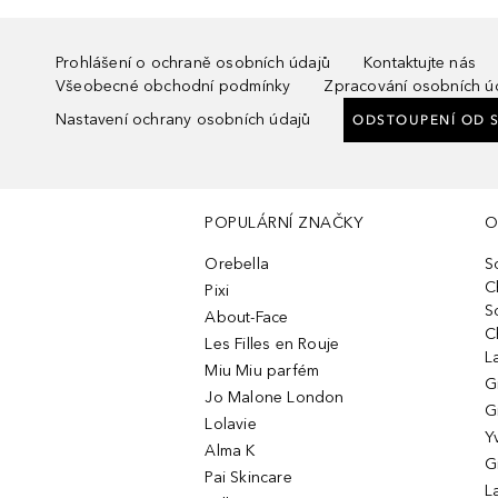
Prohlášení o ochraně osobních údajů
Kontaktujte nás
Všeobecné obchodní podmínky
Zpracování osobních ú
Nastavení ochrany osobních údajů
ODSTOUPENÍ OD 
POPULÁRNÍ ZNAČKY
O
Orebella
S
C
Pixi
S
About-Face
C
Les Filles en Rouje
L
Miu Miu parfém
G
Jo Malone London
G
Lolavie
Y
Alma K
G
Pai Skincare
L