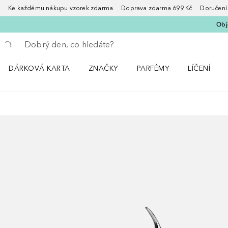
Ke každému nákupu vzorek zdarma Doprava zdarma 699 Kč Doručení za
Obje
Vraťte se
Proveďte vyhledávání
DÁRKOVÁ KARTA
ZNAČKY
PARFÉMY
LÍČENÍ
Otevřít nabídku ZNAČKY
Otevřít nabídku Parfémy
Otevřít nabí