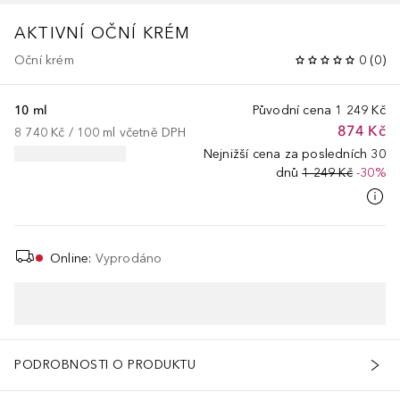
AKTIVNÍ OČNÍ KRÉM
Oční krém
0
(
0
)
10 ml
Původní cena
1 249 Kč
874 Kč
8 740 Kč
 / 
100
ml
včetně DPH
Nejnižší cena za posledních 30
dnů
1 249 Kč
-30%
Online
:
Vyprodáno
PODROBNOSTI O PRODUKTU