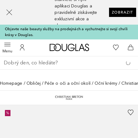
[navigation.slideout.screenreader]
aplikaci Douglas a
pravidelně získávejte
ZOBRAZIT
exkluzivní akce a
slevy
Objevte naše beauty služby na prodejnách a vychutnejte si svojí chvíli
krásy v Douglas.
Domů
K mému se
Otevřít menu
K mému účtu
Do 
Menu
Vraťte se
Proveďte vyhledávání
Homepage
Obličej
Péče o oči a oční okolí
Oční krémy
Christia
%