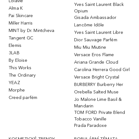
Lolavie
Yves Saint Laurent Black
Alma K
Opium
Pai Skincare
Gisada Ambassador
Miller Harris
Lancôme Idôle
MINT by Dr. Mintcheva
Yves Saint Laurent Libre
Tangent GC
Dior Sauvage Parfém
Elemis
Miu Miu Miutine
3LAB
Versace Eros Flame
By Eloise
Ariana Grande Cloud
This Works
Carolina Herrera Good Girl
The Ordinary
Versace Bright Crystal
YEAZ
BURBERRY Burberry Her
Morphe
Orebella Salted Muse
Creed parfém
Jo Malone Lime Basil &
Mandarin
TOM FORD Private Blend
Tobacco Vanille
Prada Paradoxe