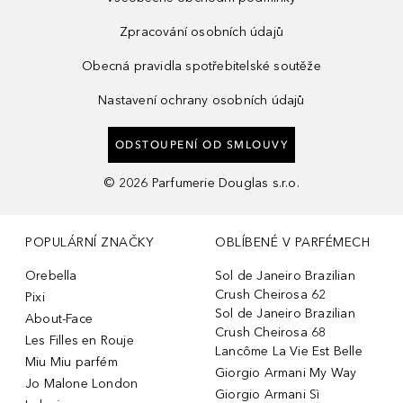
Zpracování osobních údajů
Obecná pravidla spotřebitelské soutěže
Nastavení ochrany osobních údajů
ODSTOUPENÍ OD SMLOUVY
©
2026
Parfumerie Douglas s.r.o.
POPULÁRNÍ ZNAČKY
OBLÍBENÉ V PARFÉMECH
Orebella
Sol de Janeiro Brazilian
Crush Cheirosa 62
Pixi
Sol de Janeiro Brazilian
About-Face
Crush Cheirosa 68
Les Filles en Rouje
Lancôme La Vie Est Belle
Miu Miu parfém
Giorgio Armani My Way
Jo Malone London
Giorgio Armani Sì