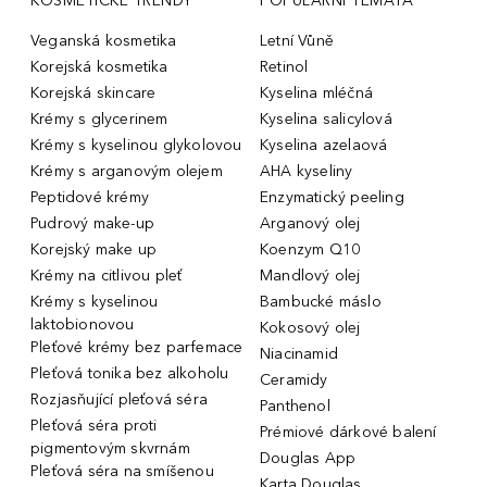
KOSMETICKÉ TRENDY
POPULÁRNÍ TÉMATA
Veganská kosmetika
Letní Vůně
Korejská kosmetika
Retinol
Korejská skincare
Kyselina mléčná
Krémy s glycerinem
Kyselina salicylová
Krémy s kyselinou glykolovou
Kyselina azelaová
Krémy s arganovým olejem
AHA kyseliny
Peptidové krémy
Enzymatický peeling
Pudrový make-up
Arganový olej
Korejský make up
Koenzym Q10
Krémy na citlivou pleť
Mandlový olej
Krémy s kyselinou
Bambucké máslo
laktobionovou
Kokosový olej
Pleťové krémy bez parfemace
Niacinamid
Pleťová tonika bez alkoholu
Ceramidy
Rozjasňující pleťová séra
Panthenol
Pleťová séra proti
Prémiové dárkové balení
pigmentovým skvrnám
Douglas App
Pleťová séra na smíšenou
Karta Douglas