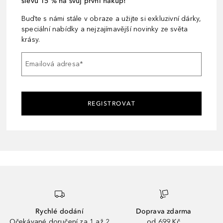
slevu 15 % na svůj první nákup!
Buďte s námi stále v obraze a užijte si exkluzivní dárky,
speciální nabídky a nejzajímavější novinky ze světa
krásy.
Emailová adresa
*
REGISTROVAT
Rychlé dodání
Doprava zdarma
Očekávané doručení za 1 až 2
od 699 Kč