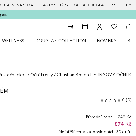
KTUÁLNÍ NABÍDKA
BEAUTY SLUŽBY
KARTA DOUGLAS
PRODEJNY
glas.
K mému se
K vyhledávači prodejen
K mému účtu
Do 
A WELLNESS
DOUGLAS COLLECTION
NOVINKY
BEA
abídku Zdraví a wellness
Otevřít nabídku Douglas Collection
Otevřít nabídku N
Ote
i a oční okolí
Oční krémy
Christian Breton LIFTINGOVÝ OČNÍ KR
RÉM
0
(
0
)
Původní cena
1 249 Kč
874 Kč
Nejnižší cena za posledních 30 dnů