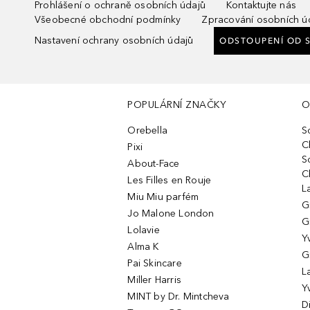
Prohlášení o ochraně osobních údajů
Kontaktujte nás
Všeobecné obchodní podmínky
Zpracování osobních ú
Nastavení ochrany osobních údajů
ODSTOUPENÍ OD 
POPULÁRNÍ ZNAČKY
O
Orebella
S
C
Pixi
S
About-Face
C
Les Filles en Rouje
L
Miu Miu parfém
G
Jo Malone London
G
Lolavie
Y
Alma K
G
Pai Skincare
L
Miller Harris
Y
MINT by Dr. Mintcheva
D