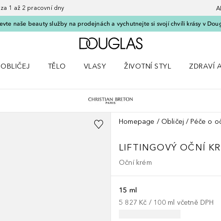
 1 až 2 pracovní dny
A
vte naše beauty služby na prodejnách a vychutnejte si svojí chvíli krásy v Dou
Domů
OBLIČEJ
TĚLO
VLASY
ŽIVOTNÍ STYL
ZDRAVÍ 
dku Líčení
Otevřít nabídku Obličej
Otevřít nabídku Tělo
Otevřít nabídku Vlasy
Otevřít nabídku Životní styl
Otevřít n
Homepage
Obličej
Péče o oč
LIFTINGOVÝ OČNÍ K
Oční krém
15 ml
5 827 Kč
 / 
100
ml
včetně DPH