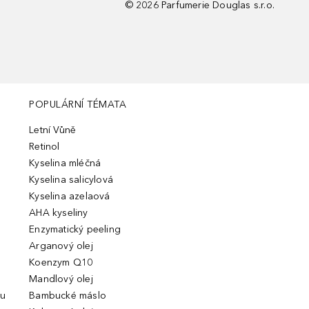
©
2026
Parfumerie Douglas s.r.o.
POPULÁRNÍ TÉMATA
Letní Vůně
Retinol
Kyselina mléčná
Kyselina salicylová
Kyselina azelaová
AHA kyseliny
Enzymatický peeling
Arganový olej
Koenzym Q10
Mandlový olej
ou
Bambucké máslo