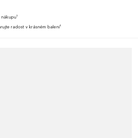
 nákupu¹
rujte radost v krásném balení¹