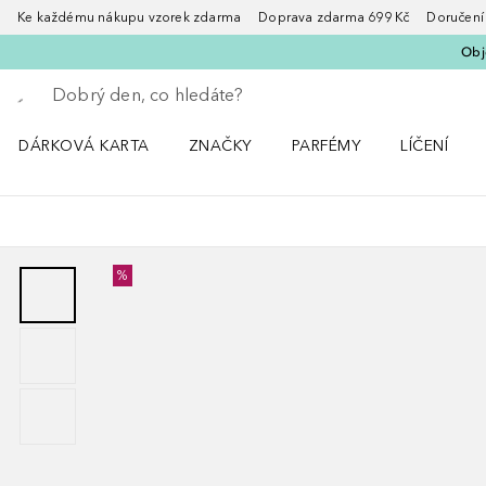
Ke každému nákupu vzorek zdarma Doprava zdarma 699 Kč Doručení za
Obje
Vraťte se
Proveďte vyhledávání
DÁRKOVÁ KARTA
ZNAČKY
PARFÉMY
LÍČENÍ
Otevřít nabídku ZNAČKY
Otevřít nabídku Parfémy
Otevřít nabí
%