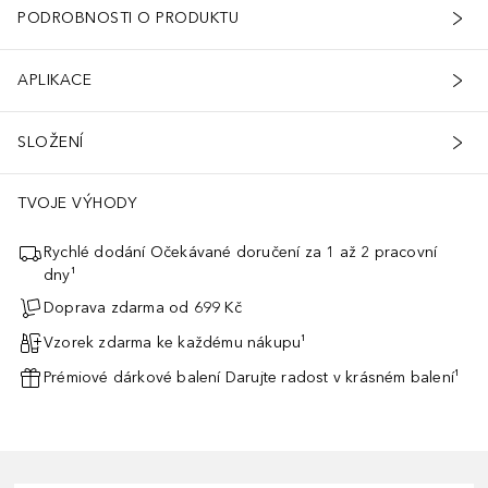
PODROBNOSTI O PRODUKTU
APLIKACE
SLOŽENÍ
TVOJE VÝHODY
Rychlé dodání Očekávané doručení za 1 až 2 pracovní
dny¹
Doprava zdarma od 699 Kč
Vzorek zdarma ke každému nákupu¹
Prémiové dárkové balení Darujte radost v krásném balení¹