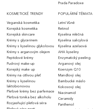
Prada Paradoxe
KOSMETICKÉ TRENDY
POPULÁRNÍ TÉMATA
Veganská kosmetika
Letní Vůně
Korejská kosmetika
Retinol
Korejská skincare
Kyselina mléčná
Krémy s glycerinem
Kyselina salicylová
Krémy s kyselinou glykolovou
Kyselina azelaová
Krémy s arganovým olejem
AHA kyseliny
Peptidové krémy
Enzymatický peeling
Pudrový make-up
Arganový olej
Korejský make up
Koenzym Q10
Krémy na citlivou pleť
Mandlový olej
Krémy s kyselinou
Bambucké máslo
laktobionovou
Kokosový olej
Pleťové krémy bez parfemace
Niacinamid
Pleťová tonika bez alkoholu
Ceramidy
Rozjasňující pleťová séra
Panthenol
Pleťová séra proti