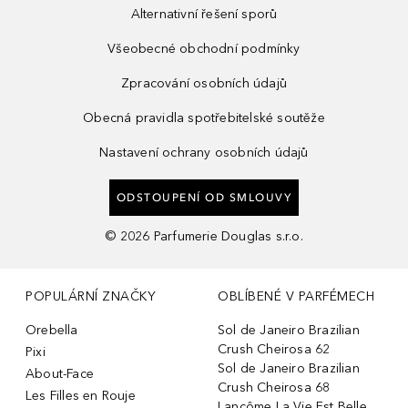
Alternativní řešení sporů
Všeobecné obchodní podmínky
Zpracování osobních údajů
Obecná pravidla spotřebitelské soutěže
Nastavení ochrany osobních údajů
ODSTOUPENÍ OD SMLOUVY
©
2026
Parfumerie Douglas s.r.o.
POPULÁRNÍ ZNAČKY
OBLÍBENÉ V PARFÉMECH
Orebella
Sol de Janeiro Brazilian
Crush Cheirosa 62
Pixi
Sol de Janeiro Brazilian
About-Face
Crush Cheirosa 68
Les Filles en Rouje
Lancôme La Vie Est Belle