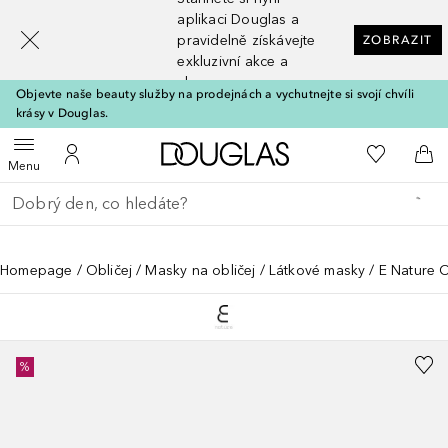
[navigation.slideout.screenreader]
aplikaci Douglas a
pravidelně získávejte
ZOBRAZIT
exkluzivní akce a
slevy
Objevte naše beauty služby na prodejnách a vychutnejte si svojí chvíli
krásy v Douglas.
Domů
K mému se
Otevřít menu
K mému účtu
Do 
Menu
Vraťte se
Proveďte vyhledávání
Homepage
Obličej
Masky na obličej
Látkové masky
E Nature 
%