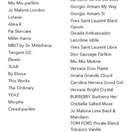
Miu Miu parfém
Giorgio Armani My Way
Jo Malone London
Giorgio Armani Sì
Lolavie
Yves Saint Laurent Black
Alma K
Opium
Pai Skincare
Gisada Ambassador
Miller Harris
Lancôme Idôle
MINT by Dr. Mintcheva
Yves Saint Laurent Libre
Tangent GC
Dior Sauvage Parfém
Elemis
Miu Miu Miutine
3LAB
Versace Eros Flame
By Eloise
Ariana Grande Cloud
This Works
Carolina Herrera Good Girl
The Ordinary
Versace Bright Crystal
YEAZ
BURBERRY Burberry Her
Morphe
Orebella Salted Muse
Creed parfém
Jo Malone Lime Basil &
Mandarin
TOM FORD Private Blend
Tobacco Vanille