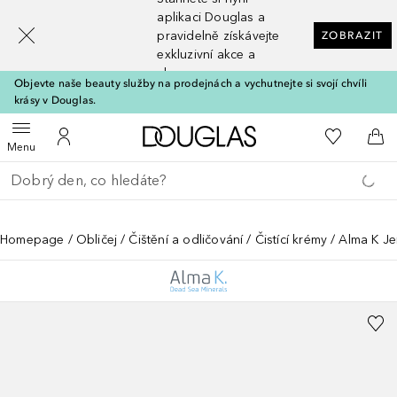
[navigation.slideout.screenreader]
aplikaci Douglas a
pravidelně získávejte
ZOBRAZIT
exkluzivní akce a
slevy
Objevte naše beauty služby na prodejnách a vychutnejte si svojí chvíli
krásy v Douglas.
Domů
K mému se
Otevřít menu
K mému účtu
Do 
Menu
Vraťte se
Proveďte vyhledávání
Homepage
Obličej
Čištění a odličování
Čistící krémy
Alma K Je