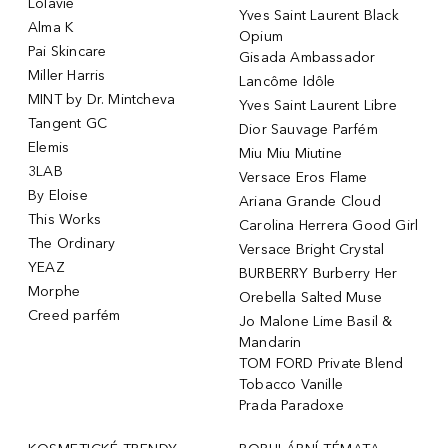
Lolavie
Yves Saint Laurent Black
Alma K
Opium
Pai Skincare
Gisada Ambassador
Miller Harris
Lancôme Idôle
MINT by Dr. Mintcheva
Yves Saint Laurent Libre
Tangent GC
Dior Sauvage Parfém
Elemis
Miu Miu Miutine
3LAB
Versace Eros Flame
By Eloise
Ariana Grande Cloud
This Works
Carolina Herrera Good Girl
The Ordinary
Versace Bright Crystal
YEAZ
BURBERRY Burberry Her
Morphe
Orebella Salted Muse
Creed parfém
Jo Malone Lime Basil &
Mandarin
TOM FORD Private Blend
Tobacco Vanille
Prada Paradoxe