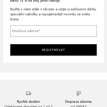
slevu 15 % na svůj první nákup!
Buďte s námi stále v obraze a užijte si exkluzivní dárky,
speciální nabídky a nejzajímavější novinky ze světa
krásy.
Emailová adresa
*
REGISTROVAT
Rychlé dodání
Doprava zdarma
Očekávané doručení za 1 až 2
od 699 Kč