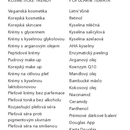
KOSMETICKÉ TRENDY
POPULÁRNÍ TÉMATA
Veganská kosmetika
Letní Vůně
Korejská kosmetika
Retinol
Korejská skincare
Kyselina mléčná
Krémy s glycerinem
Kyselina salicylová
Krémy s kyselinou glykolovou
Kyselina azelaová
Krémy s arganovým olejem
AHA kyseliny
Peptidové krémy
Enzymatický peeling
Pudrový make-up
Arganový olej
Korejský make up
Koenzym Q10
Krémy na citlivou pleť
Mandlový olej
Krémy s kyselinou
Bambucké máslo
laktobionovou
Kokosový olej
Pleťové krémy bez parfemace
Niacinamid
Pleťová tonika bez alkoholu
Ceramidy
Rozjasňující pleťová séra
Panthenol
Pleťová séra proti
Prémiové dárkové balení
pigmentovým skvrnám
Douglas App
Pleťová séra na smíšenou
Karta Douglas