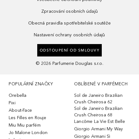
Zpracování osobních údajů
Obecná pravidla spotřebitelské soutěže
Nastavení ochrany osobních údajů
ODSTOUPENÍ OD SMLOUVY
©
2026
Parfumerie Douglas s.r.o.
POPULÁRNÍ ZNAČKY
OBLÍBENÉ V PARFÉMECH
Orebella
Sol de Janeiro Brazilian
Crush Cheirosa 62
Pixi
Sol de Janeiro Brazilian
About-Face
Crush Cheirosa 68
Les Filles en Rouje
Lancôme La Vie Est Belle
Miu Miu parfém
Giorgio Armani My Way
Jo Malone London
Giorgio Armani Sì