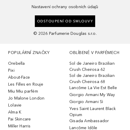
Nastavení ochrany osobních údajů
ODSTOUPENÍ OD SMLOUVY
©
2026
Parfumerie Douglas s.r.o.
POPULÁRNÍ ZNAČKY
OBLÍBENÉ V PARFÉMECH
Orebella
Sol de Janeiro Brazilian
Crush Cheirosa 62
Pixi
Sol de Janeiro Brazilian
About-Face
Crush Cheirosa 68
Les Filles en Rouje
Lancôme La Vie Est Belle
Miu Miu parfém
Giorgio Armani My Way
Jo Malone London
Giorgio Armani Sì
Lolavie
Yves Saint Laurent Black
Alma K
Opium
Pai Skincare
Gisada Ambassador
Miller Harris
Lancôme Idôle