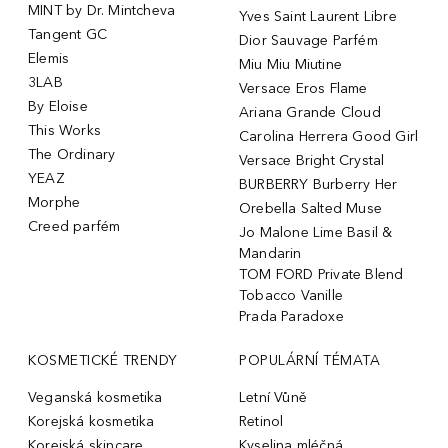
MINT by Dr. Mintcheva
Yves Saint Laurent Libre
Tangent GC
Dior Sauvage Parfém
Elemis
Miu Miu Miutine
3LAB
Versace Eros Flame
By Eloise
Ariana Grande Cloud
This Works
Carolina Herrera Good Girl
The Ordinary
Versace Bright Crystal
YEAZ
BURBERRY Burberry Her
Morphe
Orebella Salted Muse
Creed parfém
Jo Malone Lime Basil &
Mandarin
TOM FORD Private Blend
Tobacco Vanille
Prada Paradoxe
KOSMETICKÉ TRENDY
POPULÁRNÍ TÉMATA
Veganská kosmetika
Letní Vůně
Korejská kosmetika
Retinol
Korejská skincare
Kyselina mléčná