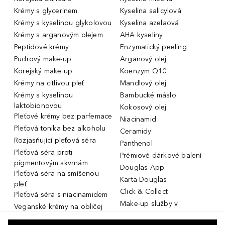
Krémy s glycerinem
Kyselina salicylová
Krémy s kyselinou glykolovou
Kyselina azelaová
Krémy s arganovým olejem
AHA kyseliny
Peptidové krémy
Enzymatický peeling
Pudrový make-up
Arganový olej
Korejský make up
Koenzym Q10
Krémy na citlivou pleť
Mandlový olej
Krémy s kyselinou
Bambucké máslo
laktobionovou
Kokosový olej
Pleťové krémy bez parfemace
Niacinamid
Pleťová tonika bez alkoholu
Ceramidy
Rozjasňující pleťová séra
Panthenol
Pleťová séra proti
Prémiové dárkové balení
pigmentovým skvrnám
Douglas App
Pleťová séra na smíšenou
Karta Douglas
pleť
Click & Collect
Pleťová séra s niacinamidem
Make-up služby v
Veganské krémy na obličej
parfumeriích Douglas
Miniatury parfémů, cestovní
Služby v prodejnách Douglas