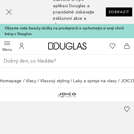
[navigation.slideout.screenreader]
aplikaci Douglas a
pravidelně získávejte
ZOBRAZIT
exkluzivní akce a
slevy
Objevte naše beauty služby na prodejnách a vychutnejte si svojí chvíli
krásy v Douglas.
Domů
K mému se
Otevřít menu
K mému účtu
Do 
Menu
Vraťte se
Proveďte vyhledávání
Homepage
Vlasy
Vlasový styling
Laky a spreje na vlasy
JOIC