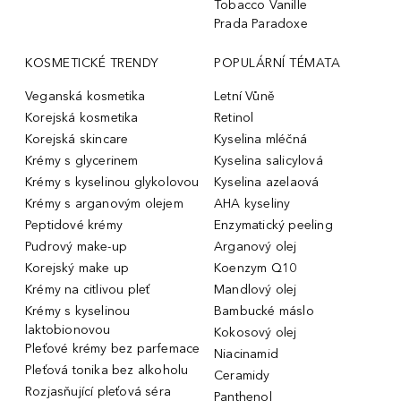
Tobacco Vanille
Prada Paradoxe
KOSMETICKÉ TRENDY
POPULÁRNÍ TÉMATA
Veganská kosmetika
Letní Vůně
Korejská kosmetika
Retinol
Korejská skincare
Kyselina mléčná
Krémy s glycerinem
Kyselina salicylová
Krémy s kyselinou glykolovou
Kyselina azelaová
Krémy s arganovým olejem
AHA kyseliny
Peptidové krémy
Enzymatický peeling
Pudrový make-up
Arganový olej
Korejský make up
Koenzym Q10
Krémy na citlivou pleť
Mandlový olej
Krémy s kyselinou
Bambucké máslo
laktobionovou
Kokosový olej
Pleťové krémy bez parfemace
Niacinamid
Pleťová tonika bez alkoholu
Ceramidy
Rozjasňující pleťová séra
Panthenol