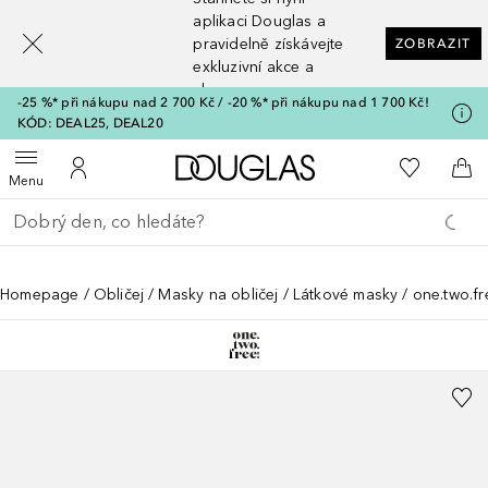
[navigation.slideout.screenreader]
aplikaci Douglas a
pravidelně získávejte
ZOBRAZIT
exkluzivní akce a
slevy
-25 %* při nákupu nad 2 700 Kč / -20 %* při nákupu nad 1 700 Kč!
KÓD: DEAL25, DEAL20
Domů
K mému se
Otevřít menu
K mému účtu
Do 
Menu
Vraťte se
Proveďte vyhledávání
Homepage
Obličej
Masky na obličej
Látkové masky
one.two.fr