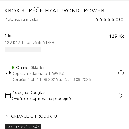
KROK 3: PÉČE
HYALURONIC POWER
Plátýnková maska
0
(
0
)
1 ks
129 Kč
129 Kč
 / 
1
kus
včetně DPH
Online
:
Skladem
Doprava zdarma od
699 Kč
Doručení: út, 11.08.2026 až čt, 13.08.2026
Prodejna Douglas
Ověřit dostupnost na prodejně
PŘIDAT DO KOŠÍKU
INFORMACE O PRODUKTU
EXKLUZIVNĚ U NÁS