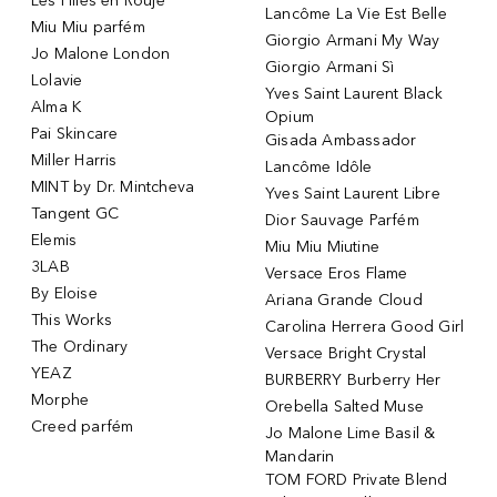
Les Filles en Rouje
Lancôme La Vie Est Belle
Miu Miu parfém
Giorgio Armani My Way
Jo Malone London
Giorgio Armani Sì
Lolavie
Yves Saint Laurent Black
Alma K
Opium
Pai Skincare
Gisada Ambassador
Miller Harris
Lancôme Idôle
MINT by Dr. Mintcheva
Yves Saint Laurent Libre
Tangent GC
Dior Sauvage Parfém
Elemis
Miu Miu Miutine
3LAB
Versace Eros Flame
By Eloise
Ariana Grande Cloud
This Works
Carolina Herrera Good Girl
The Ordinary
Versace Bright Crystal
YEAZ
BURBERRY Burberry Her
Morphe
Orebella Salted Muse
Creed parfém
Jo Malone Lime Basil &
Mandarin
TOM FORD Private Blend