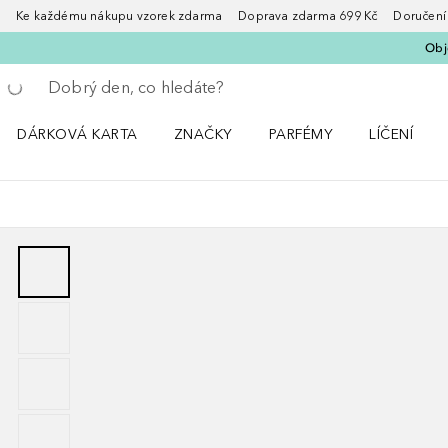
Ke každému nákupu vzorek zdarma Doprava zdarma 699 Kč Doručení za
Obje
Vraťte se
Proveďte vyhledávání
DÁRKOVÁ KARTA
ZNAČKY
PARFÉMY
LÍČENÍ
Otevřít nabídku ZNAČKY
Otevřít nabídku Parfémy
Otevřít nabí