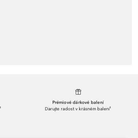
Prémiové dárkové balení
¹
Darujte radost v krásném balení¹