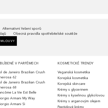
Alternativní řešení sporů
dajů
Obecná pravidla spotřebitelské soutěže
SMLOUVY
BLÍBENÉ V PARFÉMECH
KOSMETICKÉ TRENDY
ol de Janeiro Brazilian Crush
Veganská kosmetika
heirosa 62
Korejská kosmetika
ol de Janeiro Brazilian Crush
Korejská skincare
heirosa 68
Krémy s glycerinem
ancôme La Vie Est Belle
Krémy s kyselinou glykolovou
iorgio Armani My Way
Krémy s arganovým olejem
iorgio Armani Sì
Peptidové krémy