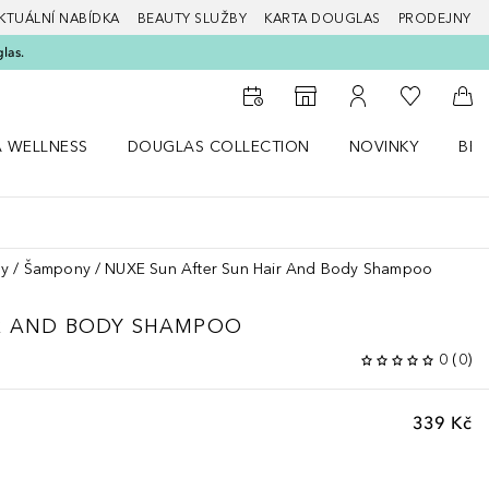
KTUÁLNÍ NABÍDKA
BEAUTY SLUŽBY
KARTA DOUGLAS
PRODEJNY
glas.
K mému se
K vyhledávači prodejen
K mému účtu
Do 
A WELLNESS
DOUGLAS COLLECTION
NOVINKY
BEA
abídku Zdraví a wellness
Otevřít nabídku Douglas Collection
Otevřít nabídku N
Ote
sy
Šampony
NUXE Sun After Sun Hair And Body Shampoo
IR AND BODY SHAMPOO
0
(
0
)
339 Kč