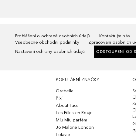
Prohlášení o ochraně osobních údajů
Kontaktujte nás
Všeobecné obchodní podmínky
Zpracování osobních ú
Nastavení ochrany osobních údajů
ODSTOUPENÍ OD 
POPULÁRNÍ ZNAČKY
O
Orebella
S
C
Pixi
S
About-Face
C
Les Filles en Rouje
L
Miu Miu parfém
G
Jo Malone London
G
Lolavie