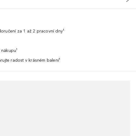
oručení za 1 až 2 pracovní dny¹
 nákupu¹
rujte radost v krásném balení¹