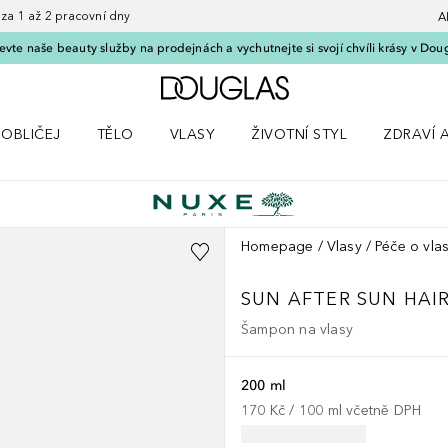
 1 až 2 pracovní dny
A
vte naše beauty služby na prodejnách a vychutnejte si svojí chvíli krásy v Dou
Domů
OBLIČEJ
TĚLO
VLASY
ŽIVOTNÍ STYL
ZDRAVÍ 
dku Líčení
Otevřít nabídku Obličej
Otevřít nabídku Tělo
Otevřít nabídku Vlasy
Otevřít nabídku Životní styl
Otevřít n
Homepage
Vlasy
Péče o vla
SUN
AFTER SUN HA
Šampon na vlasy
200 ml
170 Kč
 / 
100
ml
včetně DPH