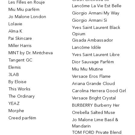
Les Filles en Rouje
Lancôme La Vie Est Belle
Miu Miu parfém
Giorgio Armani My Way
Jo Malone London
Giorgio Armani Sì
Lolavie
Yves Saint Laurent Black
Alma K
Opium
Pai Skincare
Gisada Ambassador
Miller Harris
Lancôme Idôle
MINT by Dr. Mintcheva
Yves Saint Laurent Libre
Tangent GC
Dior Sauvage Parfém
Elemis
Miu Miu Miutine
3LAB
Versace Eros Flame
By Eloise
Ariana Grande Cloud
This Works
Carolina Herrera Good Girl
The Ordinary
Versace Bright Crystal
YEAZ
BURBERRY Burberry Her
Morphe
Orebella Salted Muse
Creed parfém
Jo Malone Lime Basil &
Mandarin
TOM FORD Private Blend