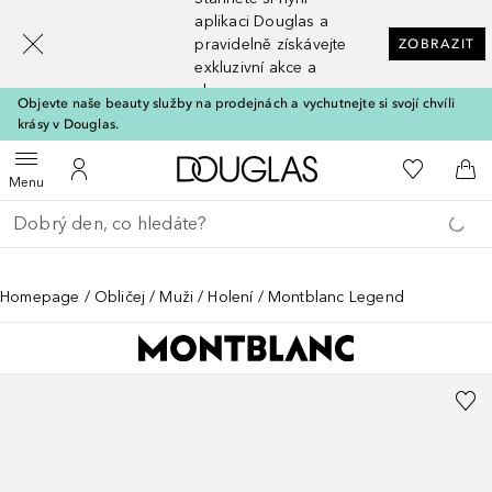
[navigation.slideout.screenreader]
aplikaci Douglas a
pravidelně získávejte
ZOBRAZIT
exkluzivní akce a
slevy
Objevte naše beauty služby na prodejnách a vychutnejte si svojí chvíli
krásy v Douglas.
Domů
K mému se
Otevřít menu
K mému účtu
Do 
Menu
Vraťte se
Proveďte vyhledávání
Homepage
Obličej
Muži
Holení
Montblanc Legend