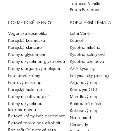
Tobacco Vanille
Prada Paradoxe
KOSMETICKÉ TRENDY
POPULÁRNÍ TÉMATA
Veganská kosmetika
Letní Vůně
Korejská kosmetika
Retinol
Korejská skincare
Kyselina mléčná
Krémy s glycerinem
Kyselina salicylová
Krémy s kyselinou glykolovou
Kyselina azelaová
Krémy s arganovým olejem
AHA kyseliny
Peptidové krémy
Enzymatický peeling
Pudrový make-up
Arganový olej
Korejský make up
Koenzym Q10
Krémy na citlivou pleť
Mandlový olej
Krémy s kyselinou
Bambucké máslo
laktobionovou
Kokosový olej
Pleťové krémy bez parfemace
Niacinamid
Pleťová tonika bez alkoholu
Ceramidy
Rozjasňující pleťová séra