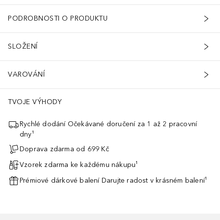
PODROBNOSTI O PRODUKTU
SLOŽENÍ
VAROVÁNÍ
TVOJE VÝHODY
Rychlé dodání Očekávané doručení za 1 až 2 pracovní
dny¹
Doprava zdarma od 699 Kč
Vzorek zdarma ke každému nákupu¹
Prémiové dárkové balení Darujte radost v krásném balení¹