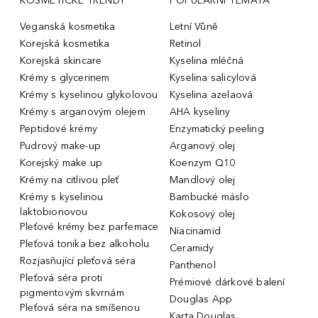
KOSMETICKÉ TRENDY
POPULÁRNÍ TÉMATA
Veganská kosmetika
Letní Vůně
Korejská kosmetika
Retinol
Korejská skincare
Kyselina mléčná
Krémy s glycerinem
Kyselina salicylová
Krémy s kyselinou glykolovou
Kyselina azelaová
Krémy s arganovým olejem
AHA kyseliny
Peptidové krémy
Enzymatický peeling
Pudrový make-up
Arganový olej
Korejský make up
Koenzym Q10
Krémy na citlivou pleť
Mandlový olej
Krémy s kyselinou
Bambucké máslo
laktobionovou
Kokosový olej
Pleťové krémy bez parfemace
Niacinamid
Pleťová tonika bez alkoholu
Ceramidy
Rozjasňující pleťová séra
Panthenol
Pleťová séra proti
Prémiové dárkové balení
pigmentovým skvrnám
Douglas App
Pleťová séra na smíšenou
Karta Douglas