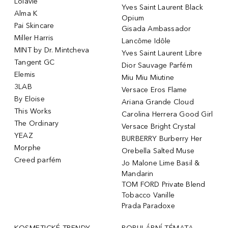
Lolavie
Yves Saint Laurent Black
Alma K
Opium
Pai Skincare
Gisada Ambassador
Miller Harris
Lancôme Idôle
MINT by Dr. Mintcheva
Yves Saint Laurent Libre
Tangent GC
Dior Sauvage Parfém
Elemis
Miu Miu Miutine
3LAB
Versace Eros Flame
By Eloise
Ariana Grande Cloud
This Works
Carolina Herrera Good Girl
The Ordinary
Versace Bright Crystal
YEAZ
BURBERRY Burberry Her
Morphe
Orebella Salted Muse
Creed parfém
Jo Malone Lime Basil &
Mandarin
TOM FORD Private Blend
Tobacco Vanille
Prada Paradoxe