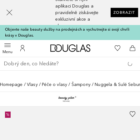
[navigation.slideout.screenreader]
aplikaci Douglas a
pravidelně získávejte
ZOBRAZIT
exkluzivní akce a
slevy
Objevte naše beauty služby na prodejnách a vychutnejte si svojí chvíli
krásy v Douglas.
Domů
K mému se
Otevřít menu
K mému účtu
Do 
Menu
Vraťte se
Proveďte vyhledávání
Homepage
Vlasy
Péče o vlasy
Šampony
Nuggela & Sulé Sebu
%