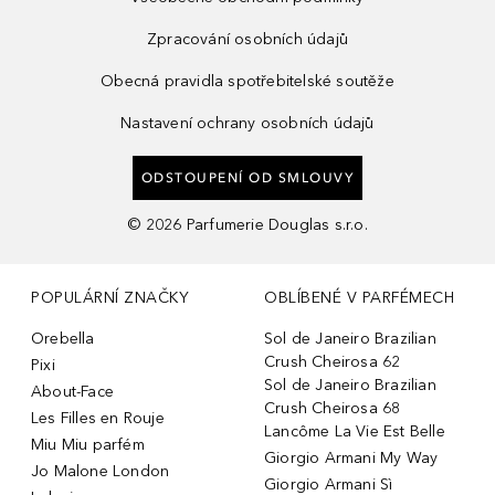
Zpracování osobních údajů
Obecná pravidla spotřebitelské soutěže
Nastavení ochrany osobních údajů
ODSTOUPENÍ OD SMLOUVY
©
2026
Parfumerie Douglas s.r.o.
POPULÁRNÍ ZNAČKY
OBLÍBENÉ V PARFÉMECH
Orebella
Sol de Janeiro Brazilian
Crush Cheirosa 62
Pixi
Sol de Janeiro Brazilian
About-Face
Crush Cheirosa 68
Les Filles en Rouje
Lancôme La Vie Est Belle
Miu Miu parfém
Giorgio Armani My Way
Jo Malone London
Giorgio Armani Sì