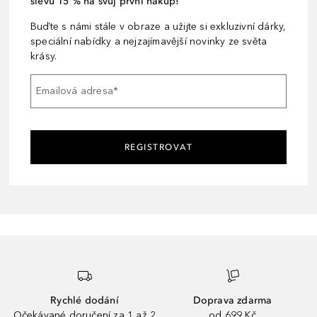
slevu 15 % na svůj první nákup!
Buďte s námi stále v obraze a užijte si exkluzivní dárky,
speciální nabídky a nejzajímavější novinky ze světa
krásy.
Emailová adresa
*
REGISTROVAT
Rychlé dodání
Doprava zdarma
Očekávané doručení za 1 až 2
od 699 Kč