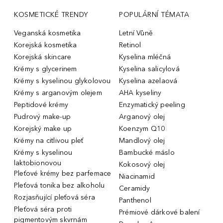
KOSMETICKÉ TRENDY
POPULÁRNÍ TÉMATA
Veganská kosmetika
Letní Vůně
Korejská kosmetika
Retinol
Korejská skincare
Kyselina mléčná
Krémy s glycerinem
Kyselina salicylová
Krémy s kyselinou glykolovou
Kyselina azelaová
Krémy s arganovým olejem
AHA kyseliny
Peptidové krémy
Enzymatický peeling
Pudrový make-up
Arganový olej
Korejský make up
Koenzym Q10
Krémy na citlivou pleť
Mandlový olej
Krémy s kyselinou
Bambucké máslo
laktobionovou
Kokosový olej
Pleťové krémy bez parfemace
Niacinamid
Pleťová tonika bez alkoholu
Ceramidy
Rozjasňující pleťová séra
Panthenol
Pleťová séra proti
Prémiové dárkové balení
pigmentovým skvrnám