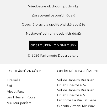
Všeobecné obchodní podmínky
Zpracování osobních údajů
Obecná pravidla spotřebitelské soutěže
Nastavení ochrany osobních údajů
ODSTOUPENÍ OD SMLOUVY
©
2026
Parfumerie Douglas s.r.o.
POPULÁRNÍ ZNAČKY
OBLÍBENÉ V PARFÉMECH
Orebella
Sol de Janeiro Brazilian
Crush Cheirosa 62
Pixi
Sol de Janeiro Brazilian
About-Face
Crush Cheirosa 68
Les Filles en Rouje
Lancôme La Vie Est Belle
Miu Miu parfém
Giorgio Armani My Way