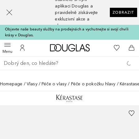
[navigation.slideout.screenreader]
aplikaci Douglas a
pravidelně získávejte
ZOBRAZIT
exkluzivní akce a
slevy
Objevte naše beauty služby na prodejnách a vychutnejte si svojí chvíli
krásy v Douglas.
Domů
K mému se
Otevřít menu
K mému účtu
Do 
Menu
Vraťte se
Proveďte vyhledávání
Homepage
Vlasy
Péče o vlasy
Péče o pokožku hlavy
Kérastase