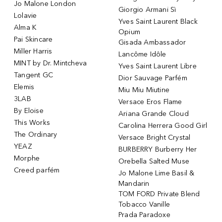
Jo Malone London
Giorgio Armani Sì
Lolavie
Yves Saint Laurent Black
Alma K
Opium
Pai Skincare
Gisada Ambassador
Miller Harris
Lancôme Idôle
MINT by Dr. Mintcheva
Yves Saint Laurent Libre
Tangent GC
Dior Sauvage Parfém
Elemis
Miu Miu Miutine
3LAB
Versace Eros Flame
By Eloise
Ariana Grande Cloud
This Works
Carolina Herrera Good Girl
The Ordinary
Versace Bright Crystal
YEAZ
BURBERRY Burberry Her
Morphe
Orebella Salted Muse
Creed parfém
Jo Malone Lime Basil &
Mandarin
TOM FORD Private Blend
Tobacco Vanille
Prada Paradoxe