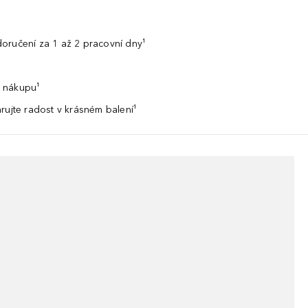
oručení za 1 až 2 pracovní dny¹
 nákupu¹
rujte radost v krásném balení¹