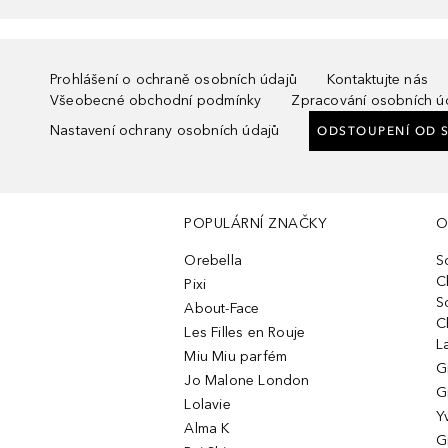
Prohlášení o ochraně osobních údajů
Kontaktujte nás
Všeobecné obchodní podmínky
Zpracování osobních ú
Nastavení ochrany osobních údajů
ODSTOUPENÍ OD 
POPULÁRNÍ ZNAČKY
O
Orebella
S
C
Pixi
S
About-Face
C
Les Filles en Rouje
L
Miu Miu parfém
G
Jo Malone London
G
Lolavie
Y
Alma K
G