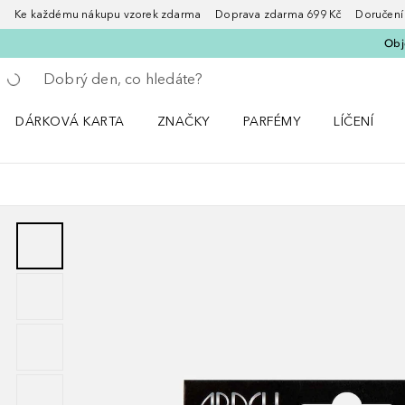
Ke každému nákupu vzorek zdarma Doprava zdarma 699 Kč Doručení za
Obje
Vraťte se
Proveďte vyhledávání
DÁRKOVÁ KARTA
ZNAČKY
PARFÉMY
LÍČENÍ
Otevřít nabídku ZNAČKY
Otevřít nabídku Parfémy
Otevřít nabí