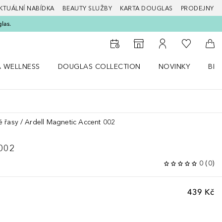
KTUÁLNÍ NABÍDKA
BEAUTY SLUŽBY
KARTA DOUGLAS
PRODEJNY
glas.
K mému se
K vyhledávači prodejen
K mému účtu
Do 
A WELLNESS
DOUGLAS COLLECTION
NOVINKY
BEA
abídku Zdraví a wellness
Otevřít nabídku Douglas Collection
Otevřít nabídku N
Ote
é řasy
Ardell Magnetic Accent 002
002
0
(
0
)
439 Kč