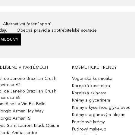
Alternativní řešení sporů
dajů
Obecná pravidla spotřebitelské soutěže
SMLOUVY
BLÍBENÉ V PARFÉMECH
KOSMETICKÉ TRENDY
ol de Janeiro Brazilian Crush
Veganská kosmetika
heirosa 62
Korejská kosmetika
ol de Janeiro Brazilian Crush
Korejská skincare
heirosa 68
Krémy s glycerinem
ancôme La Vie Est Belle
Krémy s kyselinou glykolovou
iorgio Armani My Way
Krémy s arganovým olejem
iorgio Armani Sì
Peptidové krémy
ves Saint Laurent Black Opium
Pudrový make-up
isada Ambassador