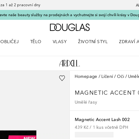
 1 až 2 pracovní dny
A
vte naše beauty služby na prodejnách a vychutnejte si svojí chvíli krásy v Dou
Domů
OBLIČEJ
TĚLO
VLASY
ŽIVOTNÍ STYL
ZDRAVÍ 
dku Líčení
Otevřít nabídku Obličej
Otevřít nabídku Tělo
Otevřít nabídku Vlasy
Otevřít nabídku Životní styl
Otevřít n
Homepage
Líčení
Oči
Uměl
MAGNETIC ACCENT 
Umělé řasy
Magnetic Accent Lash 002
439 Kč
 / 
1
kus
včetně DPH