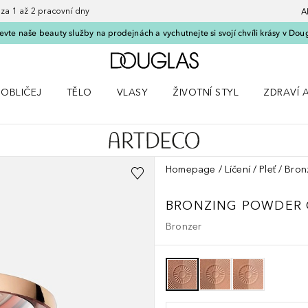
 1 až 2 pracovní dny
A
vte naše beauty služby na prodejnách a vychutnejte si svojí chvíli krásy v Dou
Domů
OBLIČEJ
TĚLO
VLASY
ŽIVOTNÍ STYL
ZDRAVÍ 
dku Líčení
Otevřít nabídku Obličej
Otevřít nabídku Tělo
Otevřít nabídku Vlasy
Otevřít nabídku Životní styl
Otevřít n
Homepage
Líčení
Pleť
Bron
BRONZING POWDER
Bronzer