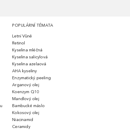
POPULÁRNÍ TÉMATA
Letní Vůně
Retinol
Kyselina mléčná
Kyselina salicylová
Kyselina azelaová
AHA kyseliny
Enzymatický peeling
Arganový olej
Koenzym Q10
Mandlový olej
ou
Bambucké máslo
Kokosový olej
Niacinamid
Ceramidy