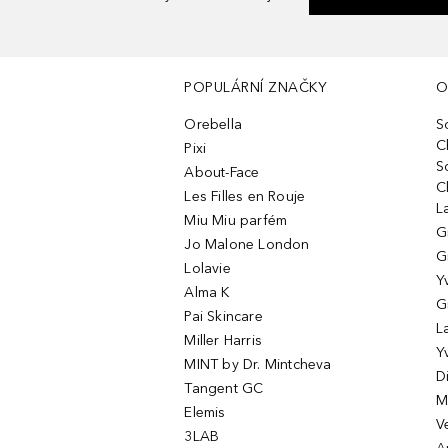
POPULÁRNÍ ZNAČKY
O
Orebella
S
C
Pixi
S
About-Face
C
Les Filles en Rouje
L
Miu Miu parfém
G
Jo Malone London
G
Lolavie
Y
Alma K
G
Pai Skincare
L
Miller Harris
Y
MINT by Dr. Mintcheva
D
Tangent GC
M
Elemis
V
3LAB