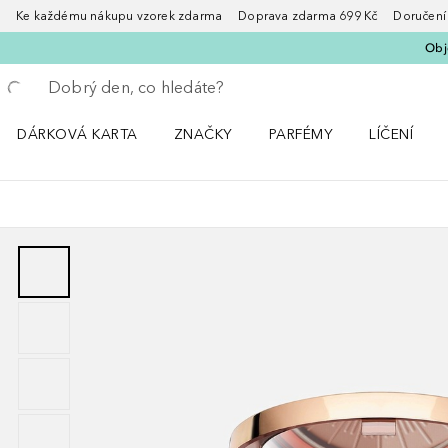
Ke každému nákupu vzorek zdarma Doprava zdarma 699 Kč Doručení za
Obje
Vraťte se
Proveďte vyhledávání
DÁRKOVÁ KARTA
ZNAČKY
PARFÉMY
LÍČENÍ
Otevřít nabídku ZNAČKY
Otevřít nabídku Parfémy
Otevřít nabí