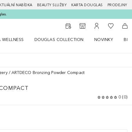
KTUÁLNÍ NABÍDKA
BEAUTY SLUŽBY
KARTA DOUGLAS
PRODEJNY
glas.
K mému se
K vyhledávači prodejen
K mému účtu
Do 
A WELLNESS
DOUGLAS COLLECTION
NOVINKY
BEA
abídku Zdraví a wellness
Otevřít nabídku Douglas Collection
Otevřít nabídku N
Ote
zery
ARTDECO Bronzing Powder Compact
 COMPACT
0
(
0
)