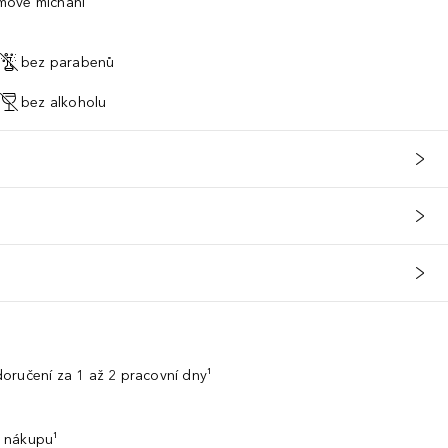
mové míchání
bez parabenů
bez alkoholu
oručení za 1 až 2 pracovní dny¹
 nákupu¹