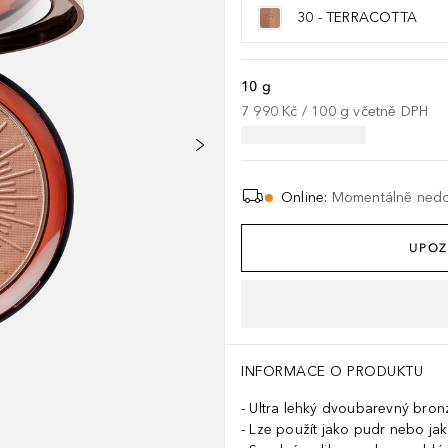
30 - TERRACOTTA
10 g
7 990 Kč
 / 
100
g
včetně DPH
Online
:
Momentálně ned
UPOZ
INFORMACE O PRODUKTU
Ultra lehký dvoubarevný bronz
Lze použít jako pudr nebo ja