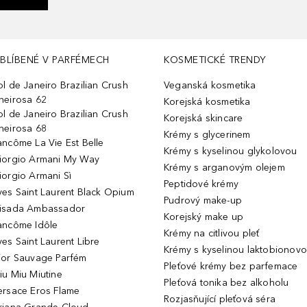
BLÍBENÉ V PARFÉMECH
KOSMETICKÉ TRENDY
ol de Janeiro Brazilian Crush
Veganská kosmetika
heirosa 62
Korejská kosmetika
ol de Janeiro Brazilian Crush
Korejská skincare
heirosa 68
Krémy s glycerinem
ancôme La Vie Est Belle
Krémy s kyselinou glykolovou
iorgio Armani My Way
Krémy s arganovým olejem
iorgio Armani Sì
Peptidové krémy
ves Saint Laurent Black Opium
Pudrový make-up
isada Ambassador
Korejský make up
ancôme Idôle
Krémy na citlivou pleť
ves Saint Laurent Libre
Krémy s kyselinou laktobionov
ior Sauvage Parfém
Pleťové krémy bez parfemace
iu Miu Miutine
Pleťová tonika bez alkoholu
ersace Eros Flame
Rozjasňující pleťová séra