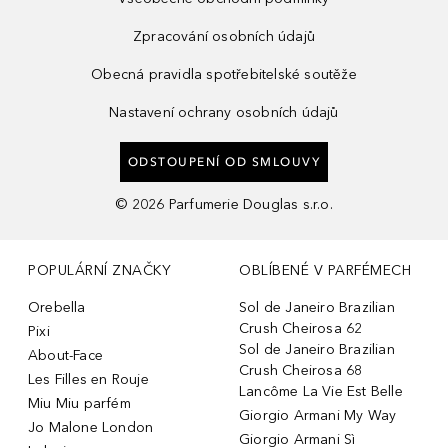
Zpracování osobních údajů
Obecná pravidla spotřebitelské soutěže
Nastavení ochrany osobních údajů
ODSTOUPENÍ OD SMLOUVY
©
2026
Parfumerie Douglas s.r.o.
POPULÁRNÍ ZNAČKY
OBLÍBENÉ V PARFÉMECH
Orebella
Sol de Janeiro Brazilian
Crush Cheirosa 62
Pixi
Sol de Janeiro Brazilian
About-Face
Crush Cheirosa 68
Les Filles en Rouje
Lancôme La Vie Est Belle
Miu Miu parfém
Giorgio Armani My Way
Jo Malone London
Giorgio Armani Sì