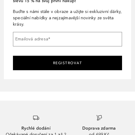
slevu 15 % na svůj první nákup!
Buďte s námi stále v obraze a užijte si exkluzivní dárky,
speciální nabídky a nejzajímavější novinky ze světa
krásy.
Emailová adresa
*
REGISTROVAT
Rychlé dodání
Doprava zdarma
Očekávané doručení za 1 až 2
od 699 Kč