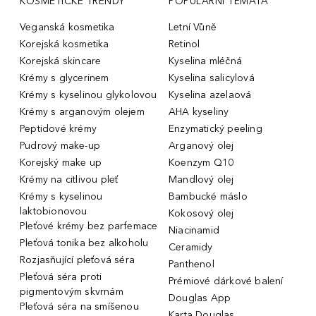
KOSMETICKÉ TRENDY
POPULÁRNÍ TÉMATA
Veganská kosmetika
Letní Vůně
Korejská kosmetika
Retinol
Korejská skincare
Kyselina mléčná
Krémy s glycerinem
Kyselina salicylová
Krémy s kyselinou glykolovou
Kyselina azelaová
Krémy s arganovým olejem
AHA kyseliny
Peptidové krémy
Enzymatický peeling
Pudrový make-up
Arganový olej
Korejský make up
Koenzym Q10
Krémy na citlivou pleť
Mandlový olej
Krémy s kyselinou
Bambucké máslo
laktobionovou
Kokosový olej
Pleťové krémy bez parfemace
Niacinamid
Pleťová tonika bez alkoholu
Ceramidy
Rozjasňující pleťová séra
Panthenol
Pleťová séra proti
Prémiové dárkové balení
pigmentovým skvrnám
Douglas App
Pleťová séra na smíšenou
Karta Douglas