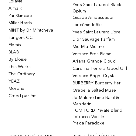
Lolavie
Yves Saint Laurent Black
Alma K
Opium
Pai Skincare
Gisada Ambassador
Miller Harris
Lancôme Idôle
MINT by Dr. Mintcheva
Yves Saint Laurent Libre
Tangent GC
Dior Sauvage Parfém
Elemis
Miu Miu Miutine
3LAB
Versace Eros Flame
By Eloise
Ariana Grande Cloud
This Works
Carolina Herrera Good Girl
The Ordinary
Versace Bright Crystal
YEAZ
BURBERRY Burberry Her
Morphe
Orebella Salted Muse
Creed parfém
Jo Malone Lime Basil &
Mandarin
TOM FORD Private Blend
Tobacco Vanille
Prada Paradoxe