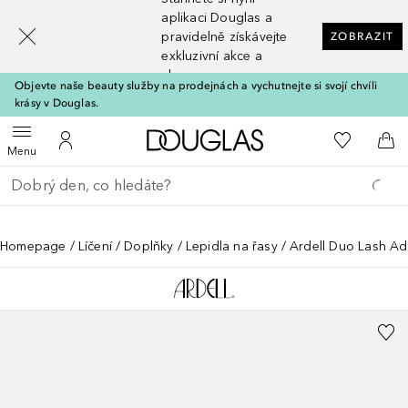
[navigation.slideout.screenreader]
aplikaci Douglas a
pravidelně získávejte
ZOBRAZIT
exkluzivní akce a
slevy
Objevte naše beauty služby na prodejnách a vychutnejte si svojí chvíli
krásy v Douglas.
Domů
K mému se
Otevřít menu
K mému účtu
Do 
Menu
Vraťte se
Proveďte vyhledávání
Homepage
Líčení
Doplňky
Lepidla na řasy
Ardell Duo Lash Ad