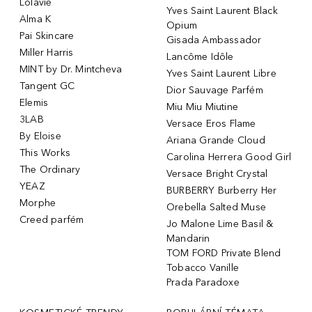
Lolavie
Yves Saint Laurent Black
Alma K
Opium
Pai Skincare
Gisada Ambassador
Miller Harris
Lancôme Idôle
MINT by Dr. Mintcheva
Yves Saint Laurent Libre
Tangent GC
Dior Sauvage Parfém
Elemis
Miu Miu Miutine
3LAB
Versace Eros Flame
By Eloise
Ariana Grande Cloud
This Works
Carolina Herrera Good Girl
The Ordinary
Versace Bright Crystal
YEAZ
BURBERRY Burberry Her
Morphe
Orebella Salted Muse
Creed parfém
Jo Malone Lime Basil &
Mandarin
TOM FORD Private Blend
Tobacco Vanille
Prada Paradoxe