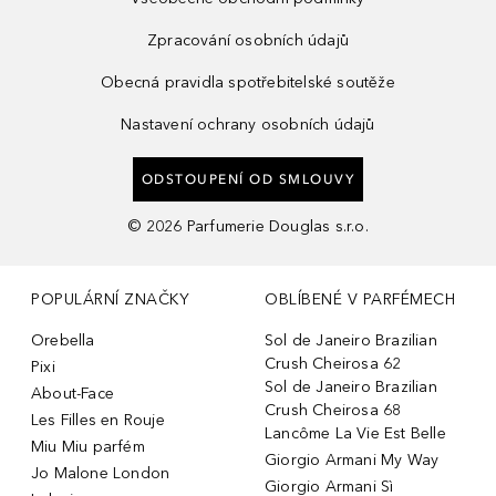
Zpracování osobních údajů
Obecná pravidla spotřebitelské soutěže
Nastavení ochrany osobních údajů
ODSTOUPENÍ OD SMLOUVY
©
2026
Parfumerie Douglas s.r.o.
POPULÁRNÍ ZNAČKY
OBLÍBENÉ V PARFÉMECH
Orebella
Sol de Janeiro Brazilian
Crush Cheirosa 62
Pixi
Sol de Janeiro Brazilian
About-Face
Crush Cheirosa 68
Les Filles en Rouje
Lancôme La Vie Est Belle
Miu Miu parfém
Giorgio Armani My Way
Jo Malone London
Giorgio Armani Sì