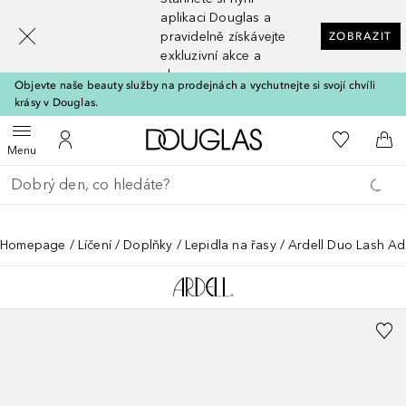
[navigation.slideout.screenreader]
aplikaci Douglas a
pravidelně získávejte
ZOBRAZIT
exkluzivní akce a
slevy
Objevte naše beauty služby na prodejnách a vychutnejte si svojí chvíli
krásy v Douglas.
Domů
K mému se
Otevřít menu
K mému účtu
Do 
Menu
Vraťte se
Proveďte vyhledávání
Homepage
Líčení
Doplňky
Lepidla na řasy
Ardell Duo Lash Ad