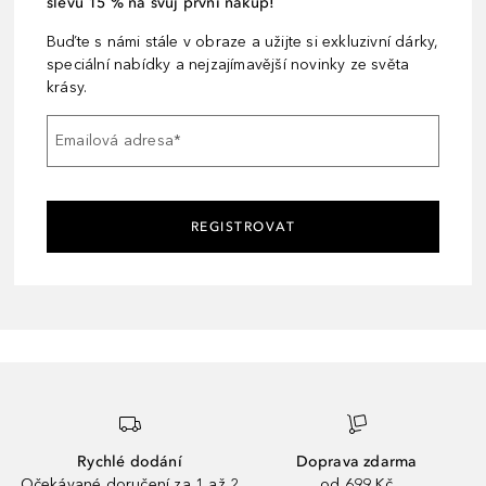
slevu 15 % na svůj první nákup!
Buďte s námi stále v obraze a užijte si exkluzivní dárky,
speciální nabídky a nejzajímavější novinky ze světa
krásy.
Emailová adresa
*
REGISTROVAT
Rychlé dodání
Doprava zdarma
Očekávané doručení za 1 až 2
od 699 Kč