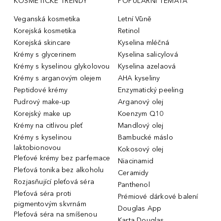
KOSMETICKÉ TRENDY
POPULÁRNÍ TÉMATA
Veganská kosmetika
Letní Vůně
Korejská kosmetika
Retinol
Korejská skincare
Kyselina mléčná
Krémy s glycerinem
Kyselina salicylová
Krémy s kyselinou glykolovou
Kyselina azelaová
Krémy s arganovým olejem
AHA kyseliny
Peptidové krémy
Enzymatický peeling
Pudrový make-up
Arganový olej
Korejský make up
Koenzym Q10
Krémy na citlivou pleť
Mandlový olej
Krémy s kyselinou
Bambucké máslo
laktobionovou
Kokosový olej
Pleťové krémy bez parfemace
Niacinamid
Pleťová tonika bez alkoholu
Ceramidy
Rozjasňující pleťová séra
Panthenol
Pleťová séra proti
Prémiové dárkové balení
pigmentovým skvrnám
Douglas App
Pleťová séra na smíšenou
Karta Douglas