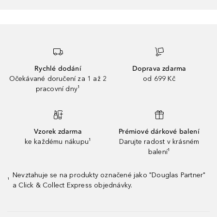
Rychlé dodání
Doprava zdarma
Očekávané doručení za 1 až 2
od 699 Kč
pracovní dny¹
Vzorek zdarma
Prémiové dárkové balení
ke každému nákupu¹
Darujte radost v krásném
balení¹
Nevztahuje se na produkty označené jako "Douglas Partner"
¹
a Click & Collect Express objednávky.