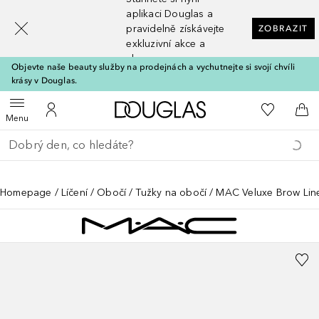
[navigation.slideout.screenreader]
aplikaci Douglas a
pravidelně získávejte
ZOBRAZIT
exkluzivní akce a
slevy
Objevte naše beauty služby na prodejnách a vychutnejte si svojí chvíli
krásy v Douglas.
Domů
K mému se
Otevřít menu
K mému účtu
Do 
Menu
Vraťte se
Proveďte vyhledávání
Homepage
Líčení
Obočí
Tužky na obočí
MAC Veluxe Brow Lin