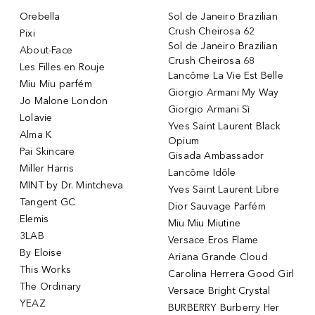
Orebella
Sol de Janeiro Brazilian
Crush Cheirosa 62
Pixi
Sol de Janeiro Brazilian
About-Face
Crush Cheirosa 68
Les Filles en Rouje
Lancôme La Vie Est Belle
Miu Miu parfém
Giorgio Armani My Way
Jo Malone London
Giorgio Armani Sì
Lolavie
Yves Saint Laurent Black
Alma K
Opium
Pai Skincare
Gisada Ambassador
Miller Harris
Lancôme Idôle
MINT by Dr. Mintcheva
Yves Saint Laurent Libre
Tangent GC
Dior Sauvage Parfém
Elemis
Miu Miu Miutine
3LAB
Versace Eros Flame
By Eloise
Ariana Grande Cloud
This Works
Carolina Herrera Good Girl
The Ordinary
Versace Bright Crystal
YEAZ
BURBERRY Burberry Her