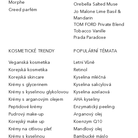
Morphe
Orebella Salted Muse
Creed parfém
Jo Malone Lime Basil &
Mandarin
TOM FORD Private Blend
Tobacco Vanille
Prada Paradoxe
KOSMETICKÉ TRENDY
POPULÁRNÍ TÉMATA
Veganská kosmetika
Letní Vůně
Korejská kosmetika
Retinol
Korejská skincare
Kyselina mléčná
Krémy s glycerinem
Kyselina salicylová
Krémy s kyselinou glykolovou
Kyselina azelaová
Krémy s arganovým olejem
AHA kyseliny
Peptidové krémy
Enzymatický peeling
Pudrový make-up
Arganový olej
Korejský make up
Koenzym Q10
Krémy na citlivou pleť
Mandlový olej
Krémy s kyselinou
Bambucké máslo