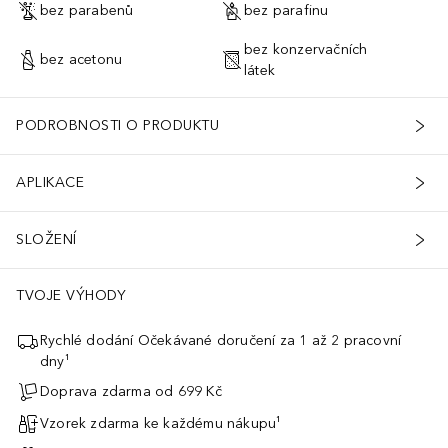
bez parabenů
bez parafinu
bez konzervačních
bez acetonu
látek
PODROBNOSTI O PRODUKTU
APLIKACE
SLOŽENÍ
TVOJE VÝHODY
Rychlé dodání Očekávané doručení za 1 až 2 pracovní
dny¹
Doprava zdarma od 699 Kč
Vzorek zdarma ke každému nákupu¹