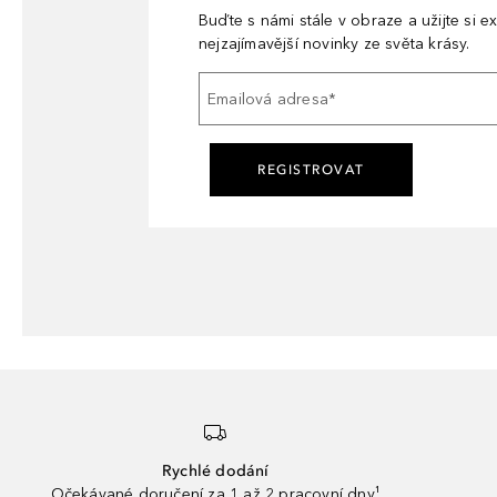
Buďte s námi stále v obraze a užijte si ex
nejzajímavější novinky ze světa krásy.
Emailová adresa
*
REGISTROVAT
Rychlé dodání
Očekávané doručení za 1 až 2 pracovní dny¹