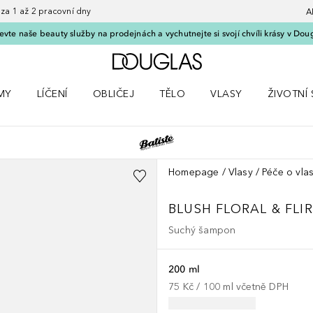
 1 až 2 pracovní dny
A
vte naše beauty služby na prodejnách a vychutnejte si svojí chvíli krásy v Dou
Domů
MY
LÍČENÍ
OBLIČEJ
TĚLO
VLASY
ŽIVOTNÍ 
ČKY
 nabídku Parfémy
Otevřít nabídku Líčení
Otevřít nabídku Obličej
Otevřít nabídku Tělo
Otevřít nabídku Vlasy
Otevřít na
Homepage
Vlasy
Péče o vla
BLUSH FLORAL & FLI
Suchý šampon
200 ml
75 Kč
 / 
100
ml
včetně DPH