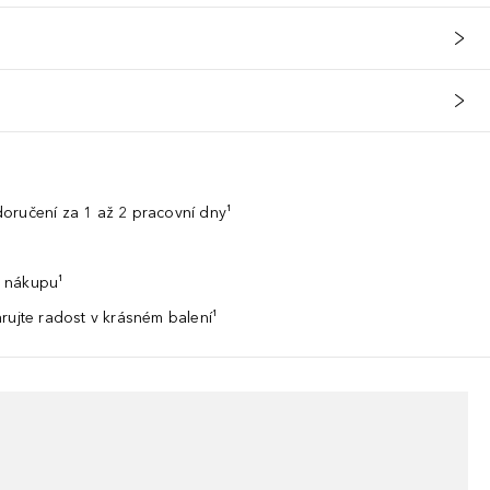
oručení za 1 až 2 pracovní dny¹
 nákupu¹
rujte radost v krásném balení¹