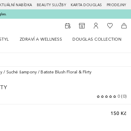
KTUÁLNÍ NABÍDKA
BEAUTY SLUŽBY
KARTA DOUGLAS
PRODEJNY
glas.
K mému se
K vyhledávači prodejen
K mému účtu
Do 
STYL
ZDRAVÍ A WELLNESS
DOUGLAS COLLECTION
bídku Životní styl
Otevřít nabídku Zdraví a wellness
Otevřít nabídku Douglas Colle
sy
Suché šampony
Batiste Blush Floral & Flirty
RTY
0
(
0
)
150 Kč