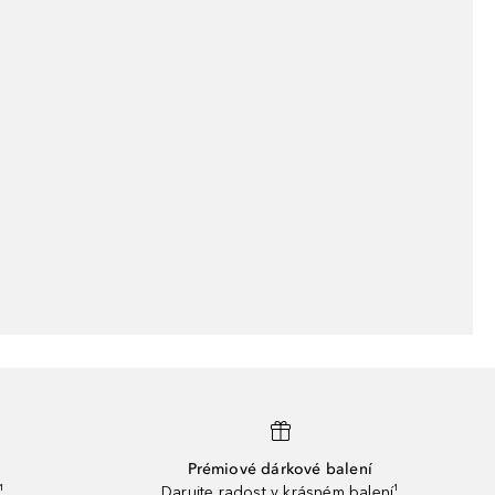
Prémiové dárkové balení
¹
Darujte radost v krásném balení¹