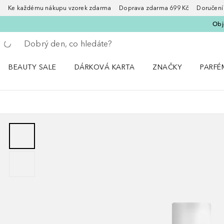
Ke každému nákupu vzorek zdarma Doprava zdarma 699 Kč Doručení za
Obje
Vraťte se
Proveďte vyhledávání
BEAUTY SALE
DÁRKOVÁ KARTA
ZNAČKY
PARFÉ
Otevřít nabídku BEAUTY SALE
Otevřít nabídku ZNA
Otevřít