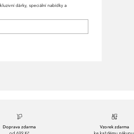
kluzivní dárky, speciální nabídky a
Doprava zdarma
Vzorek zdarma
od 699 Kč
ke každému nákupu