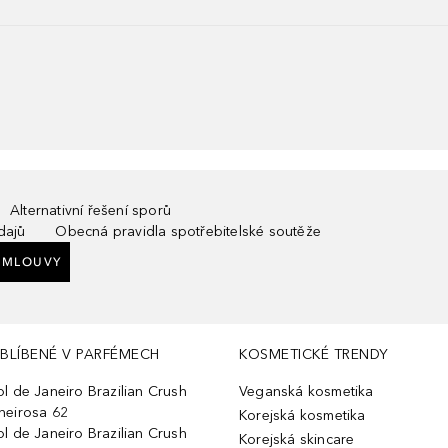
Alternativní řešení sporů
dajů
Obecná pravidla spotřebitelské soutěže
SMLOUVY
BLÍBENÉ V PARFÉMECH
KOSMETICKÉ TRENDY
ol de Janeiro Brazilian Crush
Veganská kosmetika
heirosa 62
Korejská kosmetika
ol de Janeiro Brazilian Crush
Korejská skincare