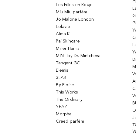
C
Les Filles en Rouje
L
Miu Miu parfém
G
Jo Malone London
G
Lolavie
Y
Alma K
G
Pai Skincare
L
Miller Harris
Y
MINT by Dr. Mintcheva
D
Tangent GC
M
Elemis
V
3LAB
A
By Eloise
C
This Works
V
The Ordinary
B
YEAZ
O
Morphe
J
Creed parfém
T
Va