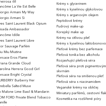
heirosa 68
Krémy s glycerinem
ancôme La Vie Est Belle
Krémy s kyselinou glykolovou
iorgio Armani My Way
Krémy s arganovým olejem
iorgio Armani Sì
Peptidové krémy
ves Saint Laurent Black Opium
Pudrový make-up
isada Ambassador
Korejský make up
ancôme Idôle
Krémy na citlivou pleť
ves Saint Laurent Libre
Krémy s kyselinou laktobionov
ior Sauvage Parfém
Pleťové krémy bez parfemace
iu Miu Miutine
Pleťová tonika bez alkoholu
ersace Eros Flame
Rozjasňující pleťová séra
riana Grande Cloud
Pleťová séra proti pigmentovým
arolina Herrera Good Girl
skvrnám
ersace Bright Crystal
Pleťová séra na smíšenou pleť
URBERRY Burberry Her
Pleťová séra s niacinamidem
rebella Salted Muse
Veganské krémy na obličej
o Malone Lime Basil & Mandarin
Miniatury parfémů, cestovní fla
OM FORD Private Blend Tobacco
Kosmetika na rozšířené póry
nille