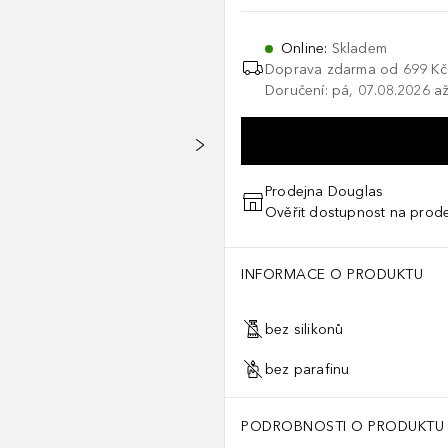
Online
:
Skladem
Doprava zdarma od
699 Kč
Doručení: pá, 07.08.2026 až
Prodejna Douglas
Ověřit dostupnost na prod
INFORMACE O PRODUKTU
bez silikonů
bez parafinu
PODROBNOSTI O PRODUKTU