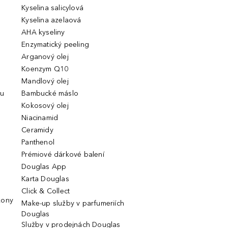
Kyselina salicylová
Kyselina azelaová
AHA kyseliny
Enzymatický peeling
Arganový olej
Koenzym Q10
Mandlový olej
ou
Bambucké máslo
Kokosový olej
Niacinamid
Ceramidy
Panthenol
Prémiové dárkové balení
Douglas App
Karta Douglas
Click & Collect
kony
Make-up služby v parfumeriích
Douglas
Služby v prodejnách Douglas