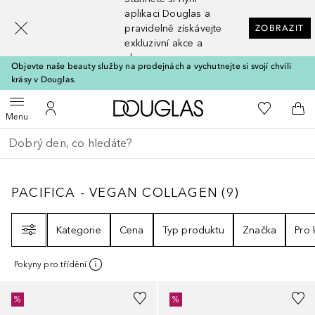
[navigation.slideout.screenreader]
aplikaci Douglas a
pravidelně získávejte
ZOBRAZIT
exkluzivní akce a
slevy
Objevte naše beauty služby na prodejnách a vychutnejte si svojí chvíli
krásy v Douglas.
Domů
K mému se
Otevřít menu
K mému účtu
Do 
Menu
Vraťte se
Proveďte vyhledávání
PACIFICA - VEGAN COLLAGEN
9
VÝSLEDKY
PACIFICA - VEGAN COLLAGEN
(
9
)
Filtr
Kategorie
Cena
Typ produktu
Značka
Pro
Pokyny pro třídění
%
%