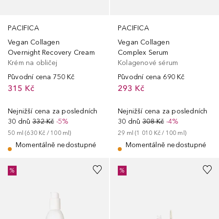
PACIFICA
PACIFICA
Vegan Collagen
Vegan Collagen
Overnight Recovery Cream
Complex Serum
Krém na obličej
Kolagenové sérum
Původní cena
750 Kč
Původní cena
690 Kč
315 Kč
293 Kč
Nejnižší cena za posledních
Nejnižší cena za posledních
30 dnů
332 Kč
-5%
30 dnů
308 Kč
-4%
50
ml
 (
630 Kč
 / 
100
ml
)
29
ml
 (
1 010 Kč
 / 
100
ml
)
Momentálně nedostupné
Momentálně nedostupné
%
%