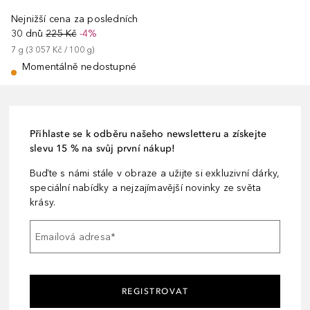
Nejnižší cena za posledních
30 dnů
225 Kč
-4%
7
g
 (
3 057 Kč
 / 
100
g
)
Momentálně nedostupné
Přihlaste se k odběru našeho newsletteru a získejte
slevu 15 % na svůj první nákup!
Buďte s námi stále v obraze a užijte si exkluzivní dárky,
speciální nabídky a nejzajímavější novinky ze světa
krásy.
Emailová adresa
*
REGISTROVAT