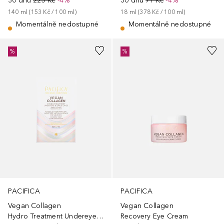
30 dnů
225 Kč
-4%
30 dnů
71 Kč
-4%
140
ml
 (
153 Kč
 / 
100
ml
)
18
ml
 (
378 Kč
 / 
100
ml
)
Momentálně nedostupné
Momentálně nedostupné
%
%
PACIFICA
PACIFICA
Vegan Collagen
Vegan Collagen
Hydro Treatment Undereye & Smile Lines
Recovery Eye Cream