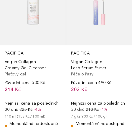
PACIFICA
PACIFICA
Vegan Collagen
Vegan Collagen
Creamy Gel Cleanser
Lash Serum Primer
Pleťový gel
Péče o řasy
Původní cena
500 Kč
Původní cena
490 Kč
214 Kč
203 Kč
Nejnižší cena za posledních
Nejnižší cena za posledních
30 dnů
225 Kč
-4%
30 dnů
213 Kč
-4%
140
ml
 (
153 Kč
 / 
100
ml
)
7
g
 (
2 900 Kč
 / 
100
g
)
Momentálně nedostupné
Momentálně nedostupné