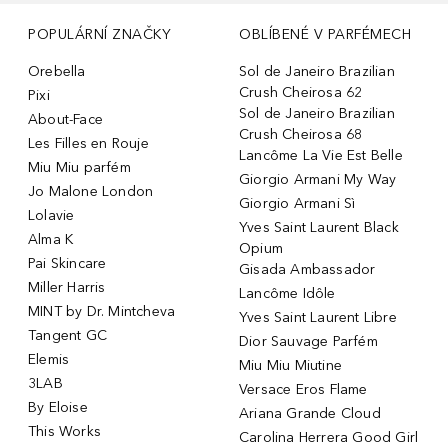
POPULÁRNÍ ZNAČKY
OBLÍBENÉ V PARFÉMECH
Orebella
Sol de Janeiro Brazilian
Crush Cheirosa 62
Pixi
Sol de Janeiro Brazilian
About-Face
Crush Cheirosa 68
Les Filles en Rouje
Lancôme La Vie Est Belle
Miu Miu parfém
Giorgio Armani My Way
Jo Malone London
Giorgio Armani Sì
Lolavie
Yves Saint Laurent Black
Alma K
Opium
Pai Skincare
Gisada Ambassador
Miller Harris
Lancôme Idôle
MINT by Dr. Mintcheva
Yves Saint Laurent Libre
Tangent GC
Dior Sauvage Parfém
Elemis
Miu Miu Miutine
3LAB
Versace Eros Flame
By Eloise
Ariana Grande Cloud
This Works
Carolina Herrera Good Girl