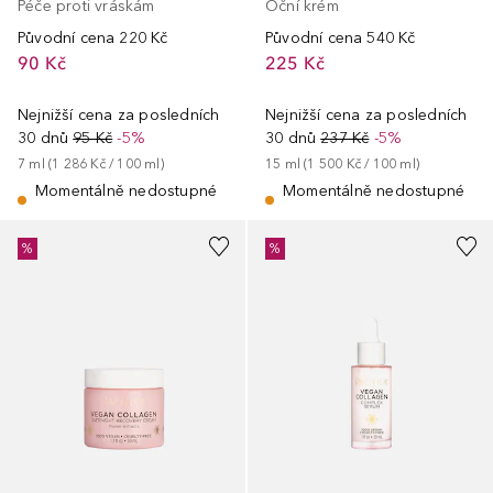
Péče proti vráskám
Oční krém
Původní cena
220 Kč
Původní cena
540 Kč
90 Kč
225 Kč
Nejnižší cena za posledních
Nejnižší cena za posledních
30 dnů
95 Kč
-5%
30 dnů
237 Kč
-5%
7
ml
 (
1 286 Kč
 / 
100
ml
)
15
ml
 (
1 500 Kč
 / 
100
ml
)
Momentálně nedostupné
Momentálně nedostupné
%
%