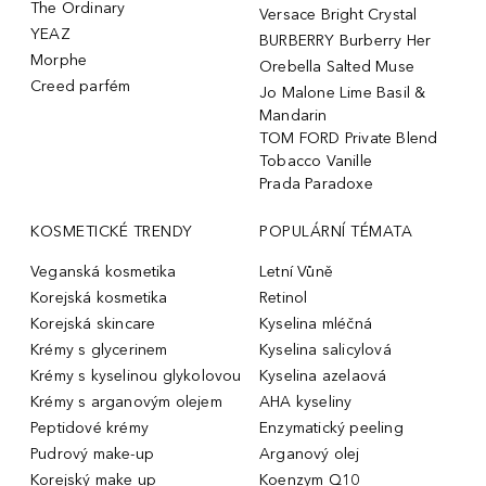
The Ordinary
Versace Bright Crystal
YEAZ
BURBERRY Burberry Her
Morphe
Orebella Salted Muse
Creed parfém
Jo Malone Lime Basil &
Mandarin
TOM FORD Private Blend
Tobacco Vanille
Prada Paradoxe
KOSMETICKÉ TRENDY
POPULÁRNÍ TÉMATA
Veganská kosmetika
Letní Vůně
Korejská kosmetika
Retinol
Korejská skincare
Kyselina mléčná
Krémy s glycerinem
Kyselina salicylová
Krémy s kyselinou glykolovou
Kyselina azelaová
Krémy s arganovým olejem
AHA kyseliny
Peptidové krémy
Enzymatický peeling
Pudrový make-up
Arganový olej
Korejský make up
Koenzym Q10