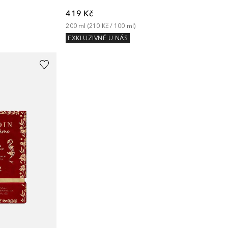
419 Kč
200
ml
 (
210 Kč
 / 
100
ml
)
EXKLUZIVNĚ U NÁS