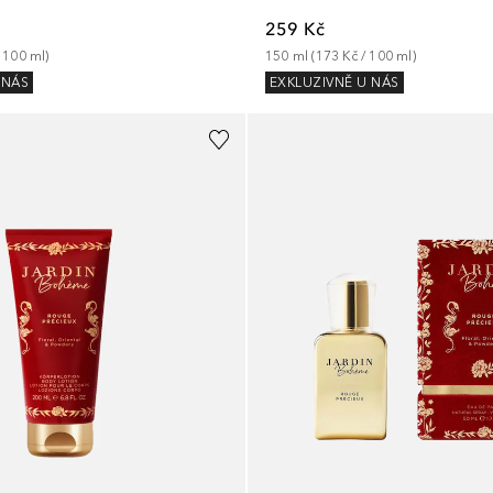
259 Kč
 
100
ml
)
150
ml
 (
173 Kč
 / 
100
ml
)
 NÁS
EXKLUZIVNĚ U NÁS