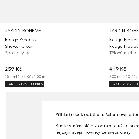
JARDIN BOHÈME
JARDIN BOH
Rouge Précieux
Rouge Précieu
Shower Cream
Rouge Precieu
Sprchový gel
Tělové mléko
259 Kč
419 Kč
150
ml
 (
173 Kč
 / 
100
ml
)
200
ml
 (
210 Kč
 / 
EXKLUZIVNĚ U NÁS
EXKLUZIVNĚ U
Přihlaste se k odběru našeho newsletteru
Buďte s námi stále v obraze a užijte si ex
nejzajímavější novinky ze světa krásy.