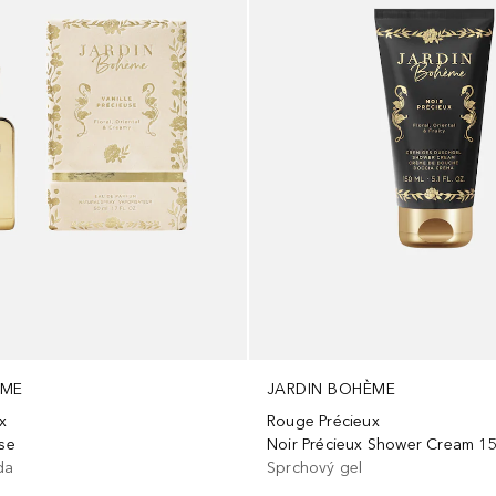
ÈME
JARDIN BOHÈME
x
Rouge Précieux
use
Noir Précieux Shower Cream 1
da
Sprchový gel