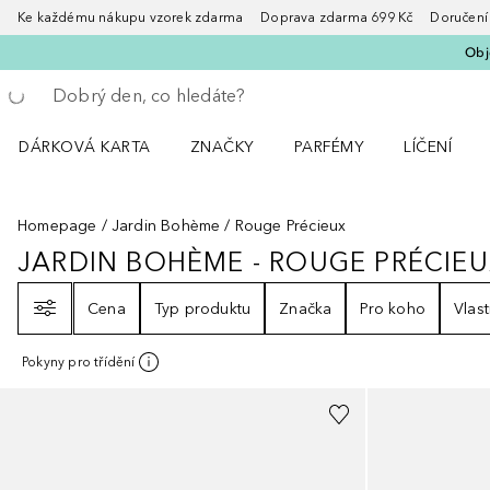
Ke každému nákupu vzorek zdarma Doprava zdarma 699 Kč Doručení za
Obje
Vraťte se
Proveďte vyhledávání
DÁRKOVÁ KARTA
ZNAČKY
PARFÉMY
LÍČENÍ
Otevřít nabídku ZNAČKY
Otevřít nabídku Parfémy
Otevřít nabí
Homepage
Jardin Bohème
Rouge Précieux
JARDIN BOHÈME - ROUGE PRÉCIE
JARDIN BOHÈME - ROUGE PRÉCI
Filtr
Cena
Typ produktu
Značka
Pro koho
Vlast
Pokyny pro třídění