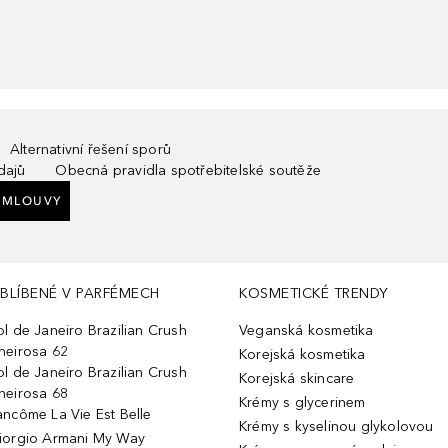
Alternativní řešení sporů
dajů
Obecná pravidla spotřebitelské soutěže
SMLOUVY
BLÍBENÉ V PARFÉMECH
KOSMETICKÉ TRENDY
ol de Janeiro Brazilian Crush
Veganská kosmetika
heirosa 62
Korejská kosmetika
ol de Janeiro Brazilian Crush
Korejská skincare
heirosa 68
Krémy s glycerinem
ancôme La Vie Est Belle
Krémy s kyselinou glykolovou
iorgio Armani My Way