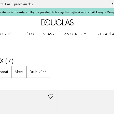
 1 až 2 pracovní dny
A
vte naše beauty služby na prodejnách a vychutnejte si svojí chvíli krásy v Dou
Domů
OBLIČEJ
TĚLO
VLASY
ŽIVOTNÍ STYL
ZDRAVÍ 
dku Líčení
Otevřít nabídku Obličej
Otevřít nabídku Tělo
Otevřít nabídku Vlasy
Otevřít nabídku Životní styl
Otevřít n
UX
(
7
)
EUX
7
VÝSLEDKY
nosti
Akce
Druh vůně