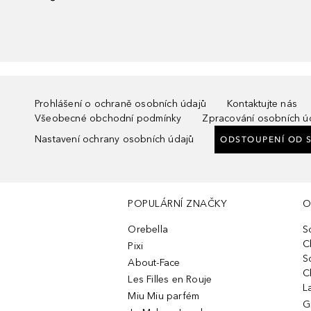
Prohlášení o ochraně osobních údajů
Kontaktujte nás
Všeobecné obchodní podmínky
Zpracování osobních ú
Nastavení ochrany osobních údajů
ODSTOUPENÍ OD 
POPULÁRNÍ ZNAČKY
O
Orebella
S
C
Pixi
S
About-Face
C
Les Filles en Rouje
L
Miu Miu parfém
G