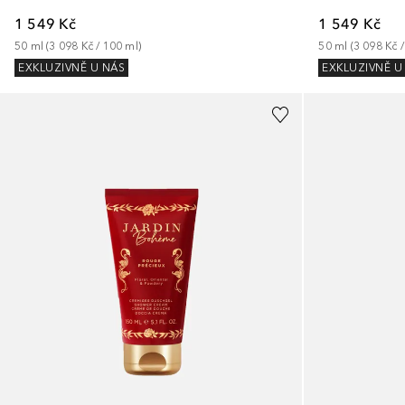
1 549 Kč
1 549 Kč
50
ml
 (
3 098 Kč
 / 
100
ml
)
50
ml
 (
3 098 Kč
 /
EXKLUZIVNĚ U NÁS
EXKLUZIVNĚ U