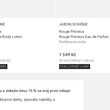
ÈME
JARDIN BOHÈME
x
Rouge Précieux
x Body Lotion
Rouge Précieux Eau de Parfum
Parfémová voda
1 549 Kč
100
ml
)
50
ml
 (
3 098 Kč
 / 
100
ml
)
 NÁS
EXKLUZIVNĚ U NÁS
 a získejte slevu 15 % na svůj první nákup!
kluzivní dárky, speciální nabídky a