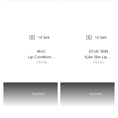
14 Sek.
16 Sek.
MAC
KYLIE SKIN
Lip Conditioner (Tube)
Kylie Skin Lip Butte
Obličej
Obličej
Ilaydailn
Ilaydailn