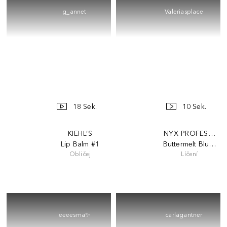
g_annet
Valeriasplace
18 Sek.
10 Sek.
KIEHL’S
NYX PROFESSION
Lip Balm #1
Buttermelt Blush
Obličej
Líčení
eeeesma✨
carlagantner