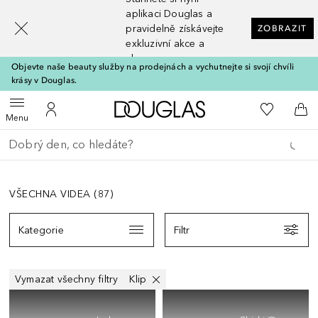
[navigation.slideout.screenreader]
aplikaci Douglas a
pravidelně získávejte
ZOBRAZIT
exkluzivní akce a
slevy
Objevte naše beauty služby na prodejnách a vychutnejte si svojí chvíli
krásy v Douglas.
Domů
K mému se
Otevřít menu
K mému účtu
Do 
Menu
Vraťte se
Proveďte vyhledávání
VŠECHNA VIDEA
(
87
)
Kategorie
Filtr
Filtr
Vymazat všechny filtry
Klip