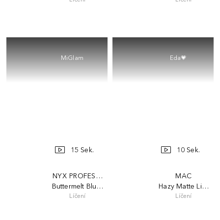
MiGlam
Eda💗
15 Sek.
10 Sek.
NYX PROFESSIONAL MAKEUP
MAC
Buttermelt Blush
Hazy Matte Lipstic
Líčení
Líčení