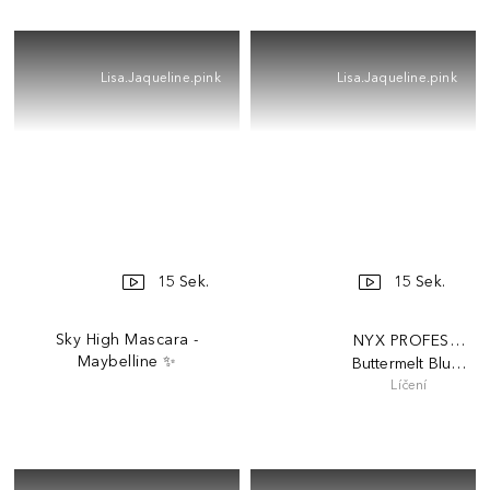
Lisa.Jaqueline.pink
Lisa.Jaqueline.pink
15 Sek.
15 Sek.
Sky High Mascara -
NYX PROFESSION
Maybelline ✨
Buttermelt Blush
Líčení