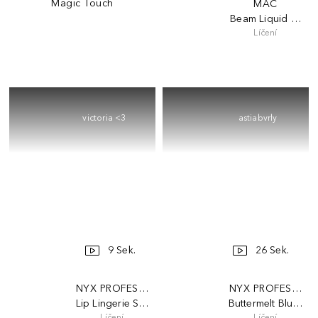
Magic Touch
MAC
Beam Liquid Blush
Líčení
victoria <3
astiabvrly
9 Sek.
26 Sek.
NYX PROFESSIONAL MAKEUP
NYX PROFESSION
Lip Lingerie Stain
Buttermelt Blush
Líčení
Líčení