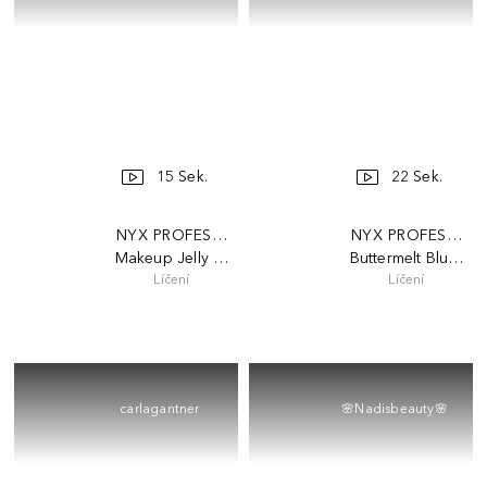
15 Sek.
22 Sek.
NYX PROFESSIONAL MAKEUP
NYX PROFESSION
Makeup Jelly Job lesk na rty
Buttermelt Blush
Líčení
Líčení
carlagantner
🌸Nadisbeauty🌸