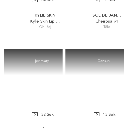
KYLIE SKIN
SOL DE JANEIRO
Kylie Skin Lip Butter
Cheirosa 91
Obličej
Tělo
jevimary
Cansun
32 Sek.
13 Sek.