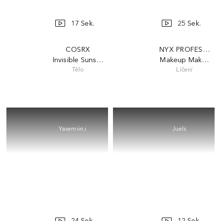
17 Sek.
25 Sek.
COSRX
NYX PROFESSION
Invisible Sunscreen SPF 50
Makeup Make 'EM
Tělo
Líčení
Yasemiin.i
Juels
24 Sek.
12 Sek.