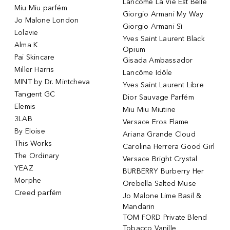
Lancôme La Vie Est Belle
Miu Miu parfém
Giorgio Armani My Way
Jo Malone London
Giorgio Armani Sì
Lolavie
Yves Saint Laurent Black
Alma K
Opium
Pai Skincare
Gisada Ambassador
Miller Harris
Lancôme Idôle
MINT by Dr. Mintcheva
Yves Saint Laurent Libre
Tangent GC
Dior Sauvage Parfém
Elemis
Miu Miu Miutine
3LAB
Versace Eros Flame
By Eloise
Ariana Grande Cloud
This Works
Carolina Herrera Good Girl
The Ordinary
Versace Bright Crystal
YEAZ
BURBERRY Burberry Her
Morphe
Orebella Salted Muse
Creed parfém
Jo Malone Lime Basil &
Mandarin
TOM FORD Private Blend
Tobacco Vanille