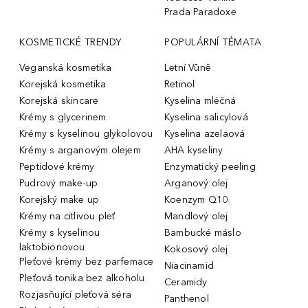
Prada Paradoxe
KOSMETICKÉ TRENDY
POPULÁRNÍ TÉMATA
Veganská kosmetika
Letní Vůně
Korejská kosmetika
Retinol
Korejská skincare
Kyselina mléčná
Krémy s glycerinem
Kyselina salicylová
Krémy s kyselinou glykolovou
Kyselina azelaová
Krémy s arganovým olejem
AHA kyseliny
Peptidové krémy
Enzymatický peeling
Pudrový make-up
Arganový olej
Korejský make up
Koenzym Q10
Krémy na citlivou pleť
Mandlový olej
Krémy s kyselinou
Bambucké máslo
laktobionovou
Kokosový olej
Pleťové krémy bez parfemace
Niacinamid
Pleťová tonika bez alkoholu
Ceramidy
Rozjasňující pleťová séra
Panthenol