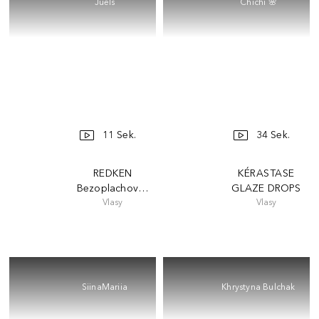
Juels
Chichi 🌸
11 Sek.
34 Sek.
REDKEN
KÉRASTASE
Bezoplachová péče
GLAZE DROPS
Vlasy
Vlasy
SiinaMariia
Khrystyna Bulchak