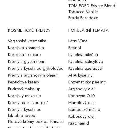
TOM FORD Private Blend
Tobacco Vanille
Prada Paradoxe
KOSMETICKÉ TRENDY
POPULÁRNÍ TÉMATA
Veganská kosmetika
Letní Vůně
Korejská kosmetika
Retinol
Korejská skincare
Kyselina mléčná
Krémy s glycerinem
Kyselina salicylová
Krémy s kyselinou glykolovou
Kyselina azelaová
Krémy s arganovým olejem
AHA kyseliny
Peptidové krémy
Enzymatický peeling
Pudrový make-up
Arganový olej
Korejský make up
Koenzym Q10
Krémy na citlivou pleť
Mandlový olej
Krémy s kyselinou
Bambucké máslo
laktobionovou
Kokosový olej
Pleťové krémy bez parfemace
Niacinamid