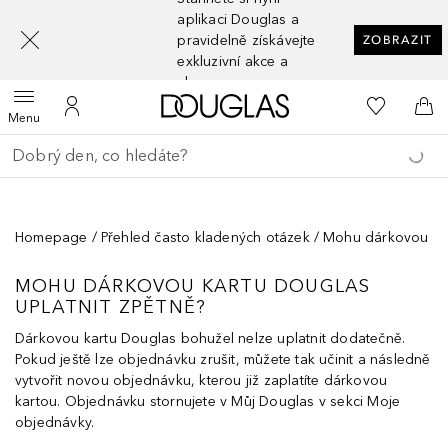
[navigation.slideout.screenreader]
aplikaci Douglas a
pravidelně získávejte
ZOBRAZIT
exkluzivní akce a
slevy
Domů
K mému se
Otevřít menu
K mému účtu
Do 
Menu
Vraťte se
Proveďte vyhledávání
Homepage
Přehled často kladených otázek
Mohu dárkovou kar
MOHU DÁRKOVOU KARTU DOUGLAS
UPLATNIT ZPĚTNĚ?
Dárkovou kartu Douglas bohužel nelze uplatnit dodatečně.
Pokud ještě lze objednávku zrušit, můžete tak učinit a následně
vytvořit novou objednávku, kterou již zaplatíte dárkovou
kartou. Objednávku stornujete v Můj Douglas v sekci Moje
objednávky.