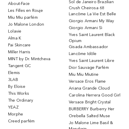
Sol de Janeiro Brazilian
About-Face
Crush Cheirosa 68
Les Filles en Rouje
Lancôme La Vie Est Belle
Miu Miu parfém
Giorgio Armani My Way
Jo Malone London
Giorgio Armani Sì
Lolavie
Yves Saint Laurent Black
Alma K
Opium
Pai Skincare
Gisada Ambassador
Miller Harris
Lancôme Idôle
MINT by Dr. Mintcheva
Yves Saint Laurent Libre
Tangent GC
Dior Sauvage Parfém
Elemis
Miu Miu Miutine
3LAB
Versace Eros Flame
By Eloise
Ariana Grande Cloud
This Works
Carolina Herrera Good Girl
The Ordinary
Versace Bright Crystal
YEAZ
BURBERRY Burberry Her
Morphe
Orebella Salted Muse
Creed parfém
Jo Malone Lime Basil &
Mandarin