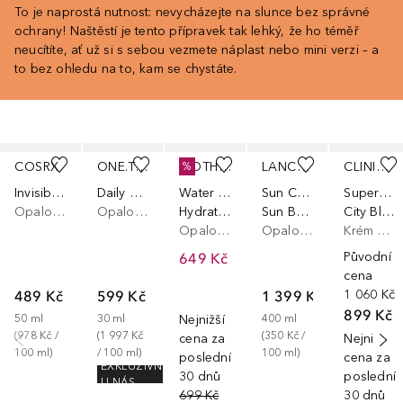
To je naprostá nutnost: nevycházejte na slunce bez správné
ochrany! Naštěstí je tento přípravek tak lehký, že ho téměř
neucítíte, ať už si s sebou vezmete náplast nebo mini verzi – a
to bez ohledu na to, kam se chystáte.
Přeskočit
COSRX
ONE.TWO.FREE!
BIOTHERM
LANCASTER
CLINIQUE
%
Invisible Sunscreen SPF 50
Daily Sun Protection Fluid SPF50
Water Lover
Sun Care
Superdefense
Opalovací krém na tělo
Opalovací krém na tělo
Hydrating Sun Milk SPF50
Sun Beauty Velvet Milk Sublime Tan SPF 30
City Block SPF 50
Opalovací krém na tělo
Opalovací krém na tělo
Krém na obličej
649 Kč
Původní
cena
489 Kč
599 Kč
1 399 Kč
1 060 Kč
899 Kč
50
ml
30
ml
Nejnižší
400
ml
(
978 Kč
 / 
(
1 997 Kč
(
350 Kč
 / 
cena za
Nejnižší
100
ml
)
/ 
100
ml
)
100
ml
)
posledních
cena za
EXKLUZIVNĚ
30 dnů
poslední
U NÁS
699 Kč
30 dnů