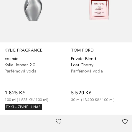
KYLIE FRAGRANCE
TOM FORD
cosmic
Private Blend
Kylie Jenner 2.0
Lost Cherry
Parfémová voda
Parfémová voda
1 825 Kč
5 520 Kč
100
ml
 (
1 825 Kč
 / 
100
ml
)
30
ml
 (
18 400 Kč
 / 
100
ml
)
EXKLUZIVNĚ U NÁS