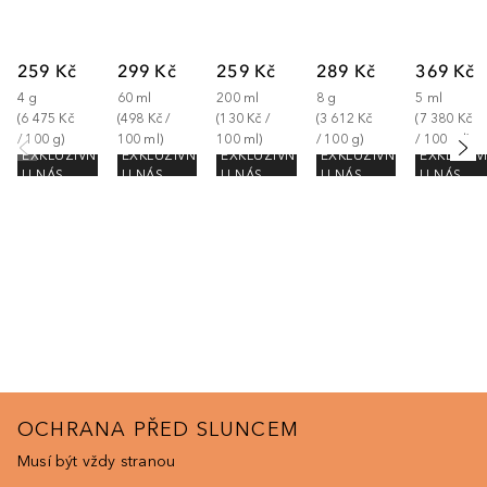
259 Kč
299 Kč
259 Kč
289 Kč
369 Kč
4
g
60
ml
200
ml
8
g
5
ml
(
6 475 Kč
(
498 Kč
 / 
(
130 Kč
 / 
(
3 612 Kč
(
7 380 Kč
/ 
100
g
)
100
ml
)
100
ml
)
/ 
100
g
)
/ 
100
ml
)
EXKLUZIVNĚ
EXKLUZIVNĚ
EXKLUZIVNĚ
EXKLUZIVNĚ
EXKLUZIV
U NÁS
U NÁS
U NÁS
U NÁS
U NÁS
OCHRANA PŘED SLUNCEM
Musí být vždy stranou