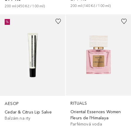
200
ml
 (
140 Kč
 / 
100
ml
)
200
ml
 (
450 Kč
 / 
100
ml
)
%
RITUALS
AESOP
Oriental Essences Women
Cedar & Citrus Lip Salve
Fleurs de l’Himalaya
Balzám na rty
Parfémová voda