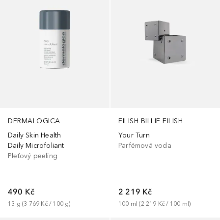
DERMALOGICA
EILISH BILLIE EILISH
Daily Skin Health
Your Turn
Daily Microfoliant
Parfémová voda
Pleťový peeling
490 Kč
2 219 Kč
13
g
 (
3 769 Kč
 / 
100
g
)
100
ml
 (
2 219 Kč
 / 
100
ml
)