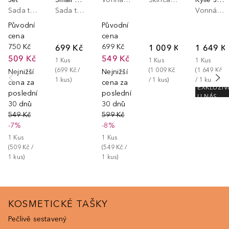
Sada tělové kosmetiky
Sada tělové kosmetiky
Vonná sada
Původní
Původní
cena
cena
750 Kč
699 Kč
699 Kč
1 009 Kč
1 649 K
509 Kč
549 Kč
1
Kus
1
Kus
1
Kus
(
699 Kč
 / 
(
1 009 Kč
(
1 649 Kč
Nejnižší
Nejnižší
1
kus
)
/ 
1
kus
)
/ 
1
kus
)
cena za
cena za
EXKLUZIV
posledních
posledních
U NÁS
30 dnů
30 dnů
549 Kč
599 Kč
-7%
-8%
1
Kus
1
Kus
(
509 Kč
 / 
(
549 Kč
 / 
1
kus
)
1
kus
)
KOSMETICKÉ TAŠKY
Pečlivě sestavený