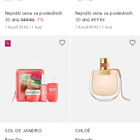
Nejnižší cena za posledních
Nejnižší cena za posledních
30 dnů
489 Kč
30 dnů
549 Kč
-7%
1
Kus
 (
489 Kč
 / 
1
kus
)
1
Kus
 (
509 Kč
 / 
1
kus
)
%
SOL DE JANEIRO
CHLOÉ
Bom Dia
Nomade