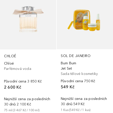
SOL DE JANEIRO
CHLOÉ
Bum Bum
Chloé
Jet Set
Parfémová voda
Sada tělové kosmetiky
Původní cena
750 Kč
Původní cena
3 850 Kč
549 Kč
2 600 Kč
Nejnižší cena za posledních
Nejnižší cena za posledních
30 dnů
549 Kč
30 dnů
2 100 Kč
1
Kus
 (
549 Kč
 / 
1
kus
)
75
ml
 (
3 467 Kč
 / 
100
ml
)