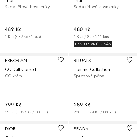
Trial
Trial
Sada tělové kosmetiky
Sada tělové kosmetiky
489 Kč
480 Kč
1
Kus
 (
489 Kč
 / 
1
kus
)
1
Kus
 (
480 Kč
 / 
1
kus
)
EXKLUZIVNĚ U NÁS
ERBORIAN
RITUALS
CC Dull Correct
Homme Collection
CC krém
Sprchová pěna
799 Kč
289 Kč
15
ml
 (
5 327 Kč
 / 
100
ml
)
200
ml
 (
144 Kč
 / 
100
ml
)
DIOR
PRADA