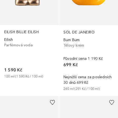
EILISH BILLIE EILISH
SOL DE JANEIRO
Eilish
Bum Bum
Parfémová voda
Tělový krém
Původní cena
1 190 Kč
699 Kč
1 590 Kč
100
ml
 (
1 590 Kč
 / 
100
ml
)
Nejnižší cena za posledních
30 dnů
699 Kč
240
ml
 (
291 Kč
 / 
100
ml
)