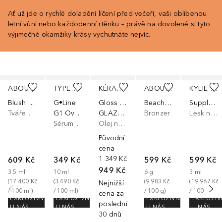
Ať už jde o rychlé doladění líčení před večeří, vaši oblíbenou
letní vůni nebo každodenní rtěnku – právě na dovolené si tyto
výjimečné okamžiky krásy vychutnáte nejvíc.
Přeskočit
ABOUT-FACE
TYPEBEA
KÉRASTASE
ABOUT-FACE
KYLIE COSMETICS
Blush Rush
G•Line
Gloss Absolu
Beach Freak
Supple Kiss Lip Glaze
Tvářenka
G1 Overnight Boosting Peptide Serum
GLAZE DROPS
Bronzer
Lesk na rty
Sérum na vlasy
Olej na vlasy
Původní
cena
609 Kč
349 Kč
1 349 Kč
599 Kč
599 Kč
949 Kč
3.5
ml
10
ml
6
g
3
ml
(
17 400 Kč
(
3 490 Kč
(
9 983 Kč
(
19 967 Kč
Nejnižší
/ 
100
ml
)
/ 
100
ml
)
/ 
100
g
)
/ 
100
ml
)
cena za
EXKLUZIVNĚ
EXKLUZIVNĚ
EXKLUZIVNĚ
EXKLUZIV
posledních
U NÁS
U NÁS
U NÁS
U NÁS
30 dnů