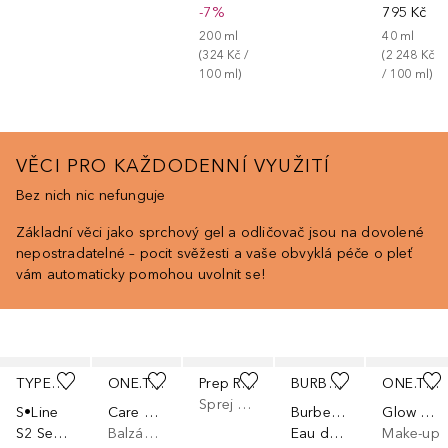
-7%
795 Kč
200
ml
40
ml
(
324 Kč
 / 
(
2 248 Kč
100
ml
)
/ 
100
ml
)
VĚCI PRO KAŽDODENNÍ VYUŽITÍ
Bez nich nic nefunguje
Základní věci jako sprchový gel a odličovač jsou na dovolené
nepostradatelné – pocit svěžesti a vaše obvyklá péče o pleť
vám automaticky pomohou uvolnit se!
Přeskočit
TYPEBEA
ONE.TWO.FREE!
Prep Rally Prime & Prep Detangler
BURBERRY
ONE.TWO.FREE!
Sprej na ochranu před teplem
S•Line
Care & Protect SPF 30
Burberry Her
Glow Drops
S2 Sea Salt Texture Mist
Balzám na rty
Eau de Parfum Spray
Make-up