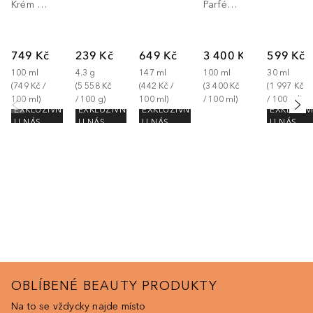
Krém na vlasy
Parfémová voda
749 Kč
239 Kč
649 Kč
3 400 Kč
599 Kč
100
ml
4.3
g
147
ml
100
ml
30
ml
(
749 Kč
 / 
(
5 558 Kč
(
442 Kč
 / 
(
3 400 Kč
(
1 997 Kč
100
ml
)
/ 
100
g
)
100
ml
)
/ 
100
ml
)
/ 
100
ml
)
EXKLUZIVNĚ
EXKLUZIVNĚ
EXKLUZIVNĚ
EXKLUZIV
U NÁS
U NÁS
U NÁS
U NÁS
OBLÍBENÉ BEAUTY PRODUKTY
Na to se vždycky najde místo