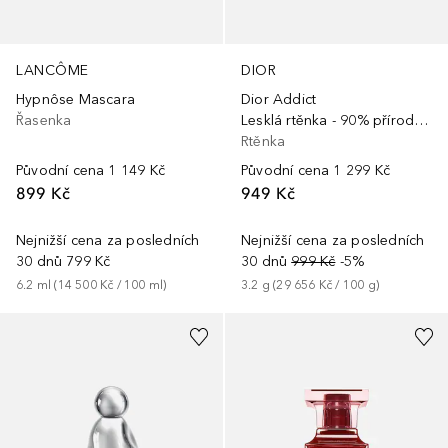
LANCÔME
DIOR
Hypnôse Mascara
Dior Addict
Řasenka
Lesklá rtěnka - 90% přírodní složení - Doplnitelná
Rtěnka
Původní cena
1 149 Kč
Původní cena
1 299 Kč
899 Kč
949 Kč
Nejnižší cena za posledních
Nejnižší cena za posledních
30 dnů
799 Kč
30 dnů
999 Kč
-5%
6.2
ml
 (
14 500 Kč
 / 
100
ml
)
3.2
g
 (
29 656 Kč
 / 
100
g
)