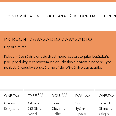
CESTOVNÍ BALENÍ
OCHRANA PŘED SLUNCEM
LETNÍ 
PŘÍRUČNÍ ZAVAZADLO ZAVAZADLO
Úspora místa
Pokud máte rádi jednoduchost nebo cestujete jako batůžkáři,
jsou produkty v cestovním balení doslova darem z nebes! Tyto
nezbytné kousky se skvěle hodí do příručního zavazadla.
Přeskočit
ONE.TWO.FREE!
TYPEBEA
DOUGLAS COLLECTION
DOUGLAS COLLECTION
ONE.TWO.FREE!
Creamy Highlighting Balm
G•Line
Essential
Sun
Krok 3: Péče
Rozjasňovač
G3 Strength & Length
Cleansing Face, Eyes & Lips Make-up Removing Gentle Bi-Phase
Tyčinka SPF50
Shine Bright
Kondicionér na vlasy
Odličovač očních make-upů
Opalovací krém na obličej
Olej na rty