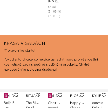
849 Kč
45
ml
(
2 109 Kč
/ 
100
ml
)
KRÁSA V SADÁCH
Připraveni ke startu!
Pokud si to chcete co nejvíce usnadnit, jsou pro vás ideální
kosmetické sady s pečlivě sladěnými produkty. Chytré
nakupování je polovina úspěchu!
Přeskočit
SOL DE JANEIRO
RITUALS
SOL DE JANEIRO
FLORENCE BY MILLS
KYLIE FRAGRANCE
%
%
Beija Flor
The Ritual of Ayurveda
Cheirosa Perfume Mist Trio Discovery Set
Happy Days Skincare Set
cosmic
Jet
Small Gift
Vonná sada
Skincare sada
Kylie Jenner 2.0 Eau de Parfum Duo Gift Set