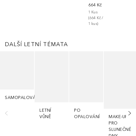
664 Kč
1
Kus
(
664 Kč
 / 
1
kus
)
DALŠÍ LETNÍ TÉMATA
Přeskočit
SAMOPALOVÁNÍ
LETNÍ
PO
VŮNĚ
OPALOVÁNÍ
MAKE-UP
PRO
SLUNEČNÉ
DNY