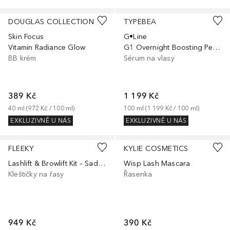
DOUGLAS COLLECTION
TYPEBEA
Skin Focus
G•Line
Vitamin Radiance Glow
G1 Overnight Boosting Peptide Serum
BB krém
Sérum na vlasy
389 Kč
1 199 Kč
40
ml
 (
972 Kč
 / 
100
ml
)
100
ml
 (
1 199 Kč
 / 
100
ml
)
EXKLUZIVNĚ U NÁS
EXKLUZIVNĚ U NÁS
FLEEKY
KYLIE COSMETICS
Lashlift & Browlift Kit – Sada na laminaci obočí a zvedání řas
Wisp Lash Mascara
Kleštičky na řasy
Řasenka
949 Kč
390 Kč