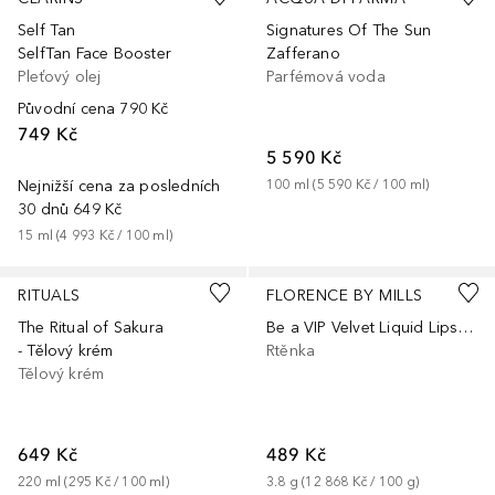
Self Tan
Signatures Of The Sun
SelfTan Face Booster
Zafferano
Pleťový olej
Parfémová voda
Původní cena
790 Kč
749 Kč
5 590 Kč
Nejnižší cena za posledních
100
ml
 (
5 590 Kč
 / 
100
ml
)
30 dnů
649 Kč
15
ml
 (
4 993 Kč
 / 
100
ml
)
+
2
RITUALS
FLORENCE BY MILLS
The Ritual of Sakura
Be a VIP Velvet Liquid Lipstick
- Tělový krém
Rtěnka
Tělový krém
649 Kč
489 Kč
220
ml
 (
295 Kč
 / 
100
ml
)
3.8
g
 (
12 868 Kč
 / 
100
g
)