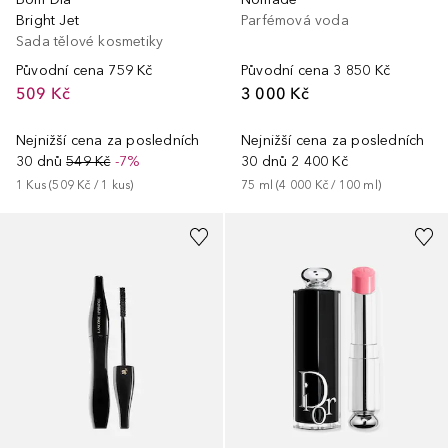
Bright Jet
Parfémová voda
Sada tělové kosmetiky
Původní cena
759 Kč
Původní cena
3 850 Kč
509 Kč
3 000 Kč
Nejnižší cena za posledních
Nejnižší cena za posledních
30 dnů
549 Kč
-7%
30 dnů
2 400 Kč
1
Kus
 (
509 Kč
 / 
1
kus
)
75
ml
 (
4 000 Kč
 / 
100
ml
)
+
39