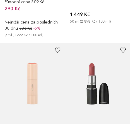
Původní cena
509 Kč
290 Kč
1 449 Kč
50
ml
 (
2 898 Kč
 / 
100
ml
)
Nejnižší cena za posledních
30 dnů
306 Kč
-5%
9
ml
 (
3 222 Kč
 / 
100
ml
)
+
2
+
9