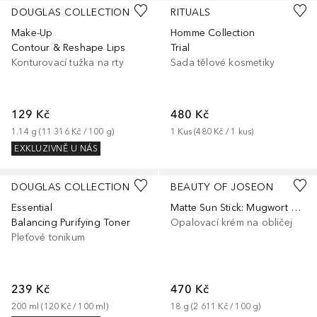
DOUGLAS COLLECTION
RITUALS
Make-Up
Homme Collection
Contour & Reshape Lips
Trial
Konturovací tužka na rty
Sada tělové kosmetiky
129 Kč
480 Kč
1.14
g
 (
11 316 Kč
 / 
100
g
)
1
Kus
 (
480 Kč
 / 
1
kus
)
EXKLUZIVNĚ U NÁS
DOUGLAS COLLECTION
BEAUTY OF JOSEON
Essential
Matte Sun Stick: Mugwort + Camelia
Balancing Purifying Toner
Opalovací krém na obličej
Pleťové tonikum
239 Kč
470 Kč
200
ml
 (
120 Kč
 / 
100
ml
)
18
g
 (
2 611 Kč
 / 
100
g
)