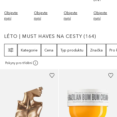
Objevte
Objevte
Objevte
Objevte
nyní
nyní
nyní
nyní
LÉTO | MUST HAVES NA CESTY
164
VÝSLED
LÉTO | MUST HAVES NA CESTY
(
164
)
Filtr
Kategorie
Cena
Typ produktu
Značka
Pro
Pokyny pro třídění