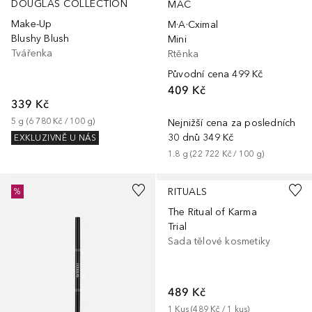
DOUGLAS COLLECTION
MAC
Make-Up
M·A·Cximal
Blushy Blush
Mini
Tvářenka
Rtěnka
Původní cena
499 Kč
409 Kč
339 Kč
5
g
 (
6 780 Kč
 / 
100
g
)
Nejnižší cena za posledních
30 dnů
349 Kč
EXKLUZIVNĚ U NÁS
1.8
g
 (
22 722 Kč
 / 
100
g
)
RITUALS
%
The Ritual of Karma
Trial
Sada tělové kosmetiky
489 Kč
1
Kus
 (
489 Kč
 / 
1
kus
)