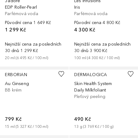
J’adore
Les Infusions
EDP Roller-Pearl
Iris
Parfémová voda
Parfémová voda
Původní cena
1 649 Kč
Původní cena
4 800 Kč
1 299 Kč
4 300 Kč
Nejnižší cena za posledních
Nejnižší cena za posledních
30 dnů
1 299 Kč
30 dnů
3 900 Kč
20
ml
 (
6 495 Kč
 / 
100
ml
)
100
ml
 (
4 300 Kč
 / 
100
ml
)
ERBORIAN
DERMALOGICA
Au Ginseng
Skin Health System
BB krém
Daily Milkfoliant
Pleťový peeling
799 Kč
490 Kč
15
ml
 (
5 327 Kč
 / 
100
ml
)
13
g
 (
3 769 Kč
 / 
100
g
)
+
6