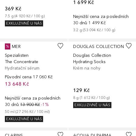
1 699 Kč
369 Kč
7.5
g
 (
4 920 Kč
 / 
100
g
)
Nejnižší cena za posledních
30 dnů
1 499 Kč
EXKLUZIVNĚ U NÁS
3.2
g
 (
53 094 Kč
 / 
100
g
)
LA MER
DOUGLAS COLLECTION
%
Spezialisten
Douglas Collection
The Concentrate
Hydrating Socks
Hydratační sérum
Krém na nohy
Původní cena
17 060 Kč
13 648 Kč
129 Kč
Nejnižší cena za posledních
8
g
 (
1 612 Kč
 / 
100
g
)
30 dnů
13 900 Kč
-1%
EXKLUZIVNĚ U NÁS
50
ml
 (
27 296 Kč
 / 
100
ml
)
EXKLUZIVNĚ U NÁS
CLARINS
ACQUA DI PARMA