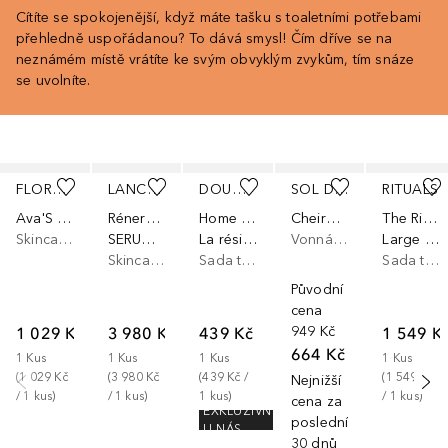
Cítíte se spokojenější, když máte tašku s toaletními potřebami
přehledně uspořádanou? To dává smysl! Čím dříve se na
neznámém místě vrátíte ke svým obvyklým zvykům, tím snáze
se uvolníte.
Přeskočit
FLORENCE BY MILLS
LANCÔME
DOUGLAS COLLECTION
SOL DE JANEIRO
RITUALS
Ava'S Mini Kit 2.0
Rénergie
Home Spa
Cheirosa Discovery Set Ipanema Sunset
The Ritual of Karma
Skincare sada
SERUM SET
La résidence Seathalasso set
Vonná sada
Large Gift Set 2025 - dárková sada L
Skincare sada
Sada tělové kosmetiky
Sada tělové kosmetiky
Původní
cena
1 029 Kč
3 980 Kč
439 Kč
949 Kč
1 549 K
664 Kč
1
Kus
1
Kus
1
Kus
1
Kus
(
1 029 Kč
(
3 980 Kč
(
439 Kč
 / 
(
1 549 Kč
Nejnižší
/ 
1
kus
)
/ 
1
kus
)
1
kus
)
/ 
1
kus
)
cena za
EXKLUZIVNĚ
posledních
U NÁS
30 dnů