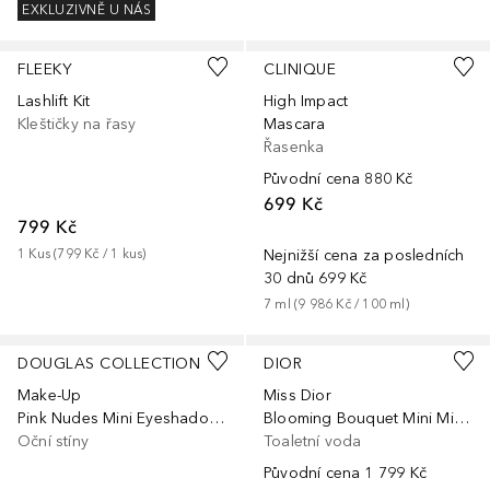
EXKLUZIVNĚ U NÁS
FLEEKY
CLINIQUE
Lashlift Kit
High Impact
Kleštičky na řasy
Mascara
Řasenka
Původní cena
880 Kč
699 Kč
799 Kč
1
Kus
 (
799 Kč
 / 
1
kus
)
Nejnižší cena za posledních
30 dnů
699 Kč
7
ml
 (
9 986 Kč
 / 
100
ml
)
DOUGLAS COLLECTION
DIOR
Make-Up
Miss Dior
Pink Nudes Mini Eyeshadow Palette
Blooming Bouquet Mini Miss – Tuhý parfém v tyčince bez obsahu alkoholu
Oční stíny
Toaletní voda
Původní cena
1 799 Kč