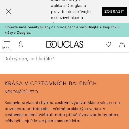
[navigation.slideout.screenreader]
aplikaci Douglas a
pravidelně získávejte
ZOBRAZIT
exkluzivní akce a
slevy
Objevte naše beauty služby na prodejnách a vychutnejte si svojí chvíli
krásy v Douglas.
Domů
K mému se
Otevřít menu
K mému účtu
Do 
Menu
Vraťte se
Proveďte vyhledávání
KRÁSA V CESTOVNÍCH BALENÍCH
NEKONČÍCÍ LÉTO
Sestavte si vlastní chytrou cestovní výbavu! Máme vše, co na
dovolenou potřebujete – včetně praktických variant v
cestovním balení. Váš kufr nebo příruční zavazadlo by přece
měly být stejně lehké jako samotné léto.