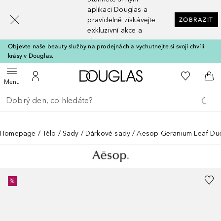
[navigation.slideout.screenreader]
aplikaci Douglas a
pravidelně získávejte
ZOBRAZIT
exkluzivní akce a
slevy
Objevte naše beauty služby na prodejnách a vychutnejte si svojí chvíli
krásy v Douglas.
Domů
K mému se
Otevřít menu
K mému účtu
Do 
Menu
Vraťte se
Proveďte vyhledávání
Homepage
Tělo
Sady
Dárkové sady
Aesop Geranium Leaf Du
%