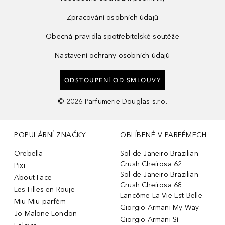
Zpracování osobních údajů
Obecná pravidla spotřebitelské soutěže
Nastavení ochrany osobních údajů
ODSTOUPENÍ OD SMLOUVY
©
2026
Parfumerie Douglas s.r.o.
POPULÁRNÍ ZNAČKY
OBLÍBENÉ V PARFÉMECH
Orebella
Sol de Janeiro Brazilian
Crush Cheirosa 62
Pixi
Sol de Janeiro Brazilian
About-Face
Crush Cheirosa 68
Les Filles en Rouje
Lancôme La Vie Est Belle
Miu Miu parfém
Giorgio Armani My Way
Jo Malone London
Giorgio Armani Sì