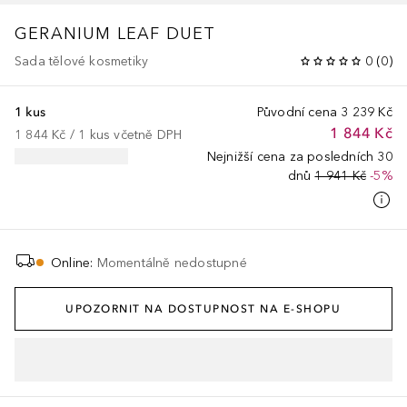
GERANIUM LEAF DUET
Sada tělové kosmetiky
0
(
0
)
1 kus
Původní cena
3 239 Kč
1 844 Kč
1 844 Kč
 / 
1
kus
včetně DPH
Nejnižší cena za posledních 30
dnů
1 941 Kč
-5%
Online
:
Momentálně nedostupné
UPOZORNIT NA DOSTUPNOST NA E-SHOPU