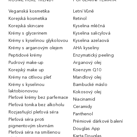
Veganská kosmetika
Letní Vůně
Korejská kosmetika
Retinol
Korejská skincare
Kyselina mléčná
Krémy s glycerinem
Kyselina salicylová
Krémy s kyselinou glykolovou
Kyselina azelaová
Krémy s arganovým olejem
AHA kyseliny
Peptidové krémy
Enzymatický peeling
Pudrový make-up
Arganový olej
Korejský make up
Koenzym Q10
Krémy na citlivou pleť
Mandlový olej
Krémy s kyselinou
Bambucké máslo
laktobionovou
Kokosový olej
Pleťové krémy bez parfemace
Niacinamid
Pleťová tonika bez alkoholu
Ceramidy
Rozjasňující pleťová séra
Panthenol
Pleťová séra proti
Prémiové dárkové balení
pigmentovým skvrnám
Douglas App
Pleťová séra na smíšenou
Karta Douglas