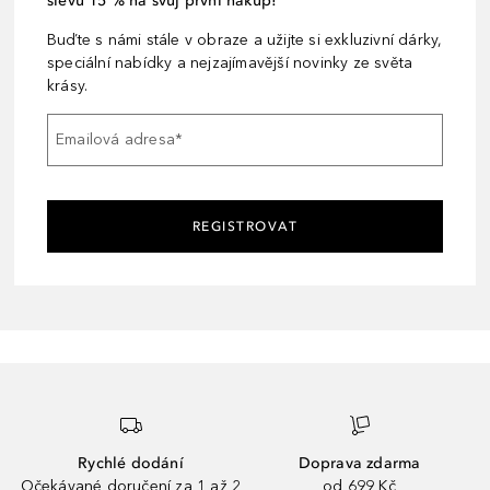
slevu 15 % na svůj první nákup!
Buďte s námi stále v obraze a užijte si exkluzivní dárky,
speciální nabídky a nejzajímavější novinky ze světa
krásy.
Emailová adresa
*
REGISTROVAT
Rychlé dodání
Doprava zdarma
Očekávané doručení za 1 až 2
od 699 Kč