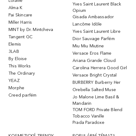
Lolavie
Yves Saint Laurent Black
Alma K
Opium
Pai Skincare
Gisada Ambassador
Miller Harris
Lancôme Idôle
MINT by Dr. Mintcheva
Yves Saint Laurent Libre
Tangent GC
Dior Sauvage Parfém
Elemis
Miu Miu Miutine
3LAB
Versace Eros Flame
By Eloise
Ariana Grande Cloud
This Works
Carolina Herrera Good Girl
The Ordinary
Versace Bright Crystal
YEAZ
BURBERRY Burberry Her
Morphe
Orebella Salted Muse
Creed parfém
Jo Malone Lime Basil &
Mandarin
TOM FORD Private Blend
Tobacco Vanille
Prada Paradoxe
KOSMETICKÉ TRENDY
POPULÁRNÍ TÉMATA