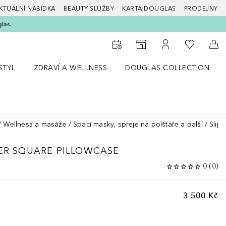
KTUÁLNÍ NABÍDKA
BEAUTY SLUŽBY
KARTA DOUGLAS
PRODEJNY
glas.
K mému se
K vyhledávači prodejen
K mému účtu
Do 
STYL
ZDRAVÍ A WELLNESS
DOUGLAS COLLECTION
bídku Životní styl
Otevřít nabídku Zdraví a wellness
Otevřít nabídku Douglas Colle
Wellness a masáže
Spací masky, spreje na polštáře a další
Slip
PER SQUARE PILLOWCASE
0
(
0
)
3 500 Kč