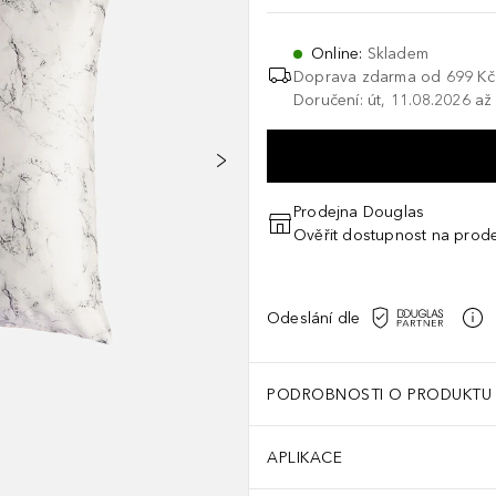
Online
:
Skladem
Doprava zdarma od 699 Kč
Doručení: út, 11.08.2026 až
Prodejna Douglas
Ověřit dostupnost na prod
Odeslání dle
PODROBNOSTI O PRODUKTU
APLIKACE