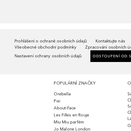
Prohlášení o ochraně osobních údajů
Kontaktujte nás
Všeobecné obchodní podmínky
Zpracování osobních ú
Nastavení ochrany osobních údajů
ODSTOUPENÍ OD 
POPULÁRNÍ ZNAČKY
O
Orebella
S
C
Pixi
S
About-Face
C
Les Filles en Rouje
L
Miu Miu parfém
G
Jo Malone London