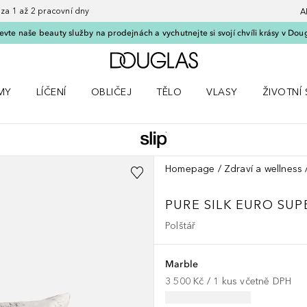
 1 až 2 pracovní dny
A
vte naše beauty služby na prodejnách a vychutnejte si svojí chvíli krásy v Dou
Domů
MY
LÍČENÍ
OBLIČEJ
TĚLO
VLASY
ŽIVOTNÍ 
ČKY
 nabídku Parfémy
Otevřít nabídku Líčení
Otevřít nabídku Obličej
Otevřít nabídku Tělo
Otevřít nabídku Vlasy
Otevřít na
Homepage
Zdraví a wellness
PURE SILK EURO SU
Polštář
Marble
3 500 Kč
 / 
1
kus
včetně DPH