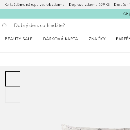
Ke každému nákupu vzorek zdarma Doprava zdarma 699 Kč Doručení za
Obje
Vraťte se
Proveďte vyhledávání
BEAUTY SALE
DÁRKOVÁ KARTA
ZNAČKY
PARFÉ
Otevřít nabídku BEAUTY SALE
Otevřít nabídku ZNA
Otevřít