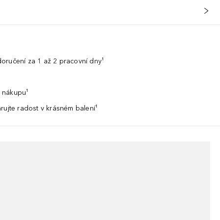
oručení za 1 až 2 pracovní dny¹
 nákupu¹
rujte radost v krásném balení¹