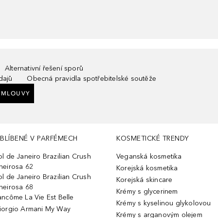
Alternativní řešení sporů
dajů
Obecná pravidla spotřebitelské soutěže
SMLOUVY
BLÍBENÉ V PARFÉMECH
KOSMETICKÉ TRENDY
ol de Janeiro Brazilian Crush
Veganská kosmetika
heirosa 62
Korejská kosmetika
ol de Janeiro Brazilian Crush
Korejská skincare
heirosa 68
Krémy s glycerinem
ancôme La Vie Est Belle
Krémy s kyselinou glykolovou
iorgio Armani My Way
Krémy s arganovým olejem