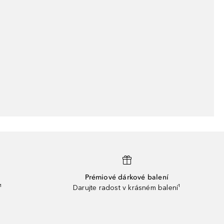
Prémiové dárkové balení
¹
Darujte radost v krásném balení¹