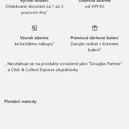
Rychlé dodání
Doprava zdarma
Očekávané doručení za 1 až 2
od 699 Kč
pracovní dny¹
Vzorek zdarma
Prémiové dárkové balení
ke každému nákupu¹
Darujte radost v krásném
balení¹
Nevztahuje se na produkty označené jako "Douglas Partner"
¹
a Click & Collect Express objednávky.
Platební metody