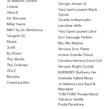
Jo Malone London
Giorgio Armani Sì
Lolavie
Yves Saint Laurent Black
Alma K
Opium
Pai Skincare
Gisada Ambassador
Miller Harris
Lancôme Idôle
MINT by Dr. Mintcheva
Yves Saint Laurent Libre
Tangent GC
Dior Sauvage Parfém
Elemis
Miu Miu Miutine
3LAB
Versace Eros Flame
By Eloise
Ariana Grande Cloud
This Works
Carolina Herrera Good Girl
The Ordinary
Versace Bright Crystal
YEAZ
BURBERRY Burberry Her
Morphe
Orebella Salted Muse
Creed parfém
Jo Malone Lime Basil &
Mandarin
TOM FORD Private Blend
Tobacco Vanille
Prada Paradoxe