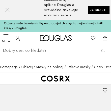
[navigation.slideout.screenreader]
aplikaci Douglas a
pravidelně získávejte
ZOBRAZIT
exkluzivní akce a
slevy
Objevte naše beauty služby na prodejnách a vychutnejte si svojí chvíli
krásy v Douglas.
Domů
K mému se
Otevřít menu
K mému účtu
Do 
Menu
Vraťte se
Proveďte vyhledávání
Homepage
Obličej
Masky na obličej
Látkové masky
Cosrx Ult