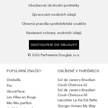
Všeobecné obchodní podmínky
Zpracování osobních údajů
Obecná pravidla spotřebitelské soutěže
Nastavení ochrany osobních údajů
ODSTOUPENÍ OD SMLOUVY
©
2026
Parfumerie Douglas s.r.o.
POPULÁRNÍ ZNAČKY
OBLÍBENÉ V PARFÉMECH
Orebella
Sol de Janeiro Brazilian
Crush Cheirosa 62
Pixi
Sol de Janeiro Brazilian
About-Face
Crush Cheirosa 68
Les Filles en Rouje
Lancôme La Vie Est Belle
Miu Miu parfém
Giorgio Armani My Way