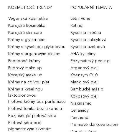
KOSMETICKÉ TRENDY
POPULÁRNÍ TÉMATA
Veganská kosmetika
Letní Vůně
Korejská kosmetika
Retinol
Korejská skincare
Kyselina mléčná
Krémy s glycerinem
Kyselina salicylová
Krémy s kyselinou glykolovou
Kyselina azelaová
Krémy s arganovým olejem
AHA kyseliny
Peptidové krémy
Enzymatický peeling
Pudrový make-up
Arganový olej
Korejský make up
Koenzym Q10
Krémy na citlivou pleť
Mandlový olej
Krémy s kyselinou
Bambucké máslo
laktobionovou
Kokosový olej
Pleťové krémy bez parfemace
Niacinamid
Pleťová tonika bez alkoholu
Ceramidy
Rozjasňující pleťová séra
Panthenol
Pleťová séra proti
Prémiové dárkové balení
pigmentovým skvrnám
Douglas App