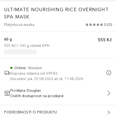
ULTIMATE NOURISHING RICE OVERNIGHT
SPA MASK
Plátýnková maska
0
(
0
)
60 g
555 Kč
925 Kč
 / 
100
g
včetně DPH
Online
:
Skladem
Doprava zdarma od
699 Kč
Doručení: pá, 07.08.2026 až út, 11.08.2026
Prodejna Douglas
Ověřit dostupnost na prodejně
PŘIDAT DO KOŠÍKU
PODROBNOSTI O PRODUKTU