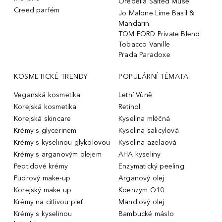
Orebella Salted Muse
Creed parfém
Jo Malone Lime Basil &
Mandarin
TOM FORD Private Blend
Tobacco Vanille
Prada Paradoxe
KOSMETICKÉ TRENDY
POPULÁRNÍ TÉMATA
Veganská kosmetika
Letní Vůně
Korejská kosmetika
Retinol
Korejská skincare
Kyselina mléčná
Krémy s glycerinem
Kyselina salicylová
Krémy s kyselinou glykolovou
Kyselina azelaová
Krémy s arganovým olejem
AHA kyseliny
Peptidové krémy
Enzymatický peeling
Pudrový make-up
Arganový olej
Korejský make up
Koenzym Q10
Krémy na citlivou pleť
Mandlový olej
Krémy s kyselinou
Bambucké máslo