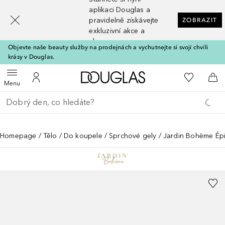
[navigation.slideout.screenreader]
aplikaci Douglas a
pravidelně získávejte
ZOBRAZIT
exkluzivní akce a
slevy
Objevte naše beauty služby na prodejnách a vychutnejte si svojí chvíli
krásy v Douglas.
Domů
K mému se
Otevřít menu
K mému účtu
Do 
Menu
Vraťte se
Proveďte vyhledávání
Homepage
Tělo
Do koupele
Sprchové gely
Jardin Bohème Ép