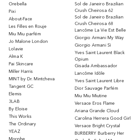
Orebella
Sol de Janeiro Brazilian
Crush Cheirosa 62
Pixi
Sol de Janeiro Brazilian
About-Face
Crush Cheirosa 68
Les Filles en Rouje
Lancôme La Vie Est Belle
Miu Miu parfém
Giorgio Armani My Way
Jo Malone London
Giorgio Armani Sì
Lolavie
Yves Saint Laurent Black
Alma K
Opium
Pai Skincare
Gisada Ambassador
Miller Harris
Lancôme Idôle
MINT by Dr. Mintcheva
Yves Saint Laurent Libre
Tangent GC
Dior Sauvage Parfém
Elemis
Miu Miu Miutine
3LAB
Versace Eros Flame
By Eloise
Ariana Grande Cloud
This Works
Carolina Herrera Good Girl
The Ordinary
Versace Bright Crystal
YEAZ
BURBERRY Burberry Her
Morphe