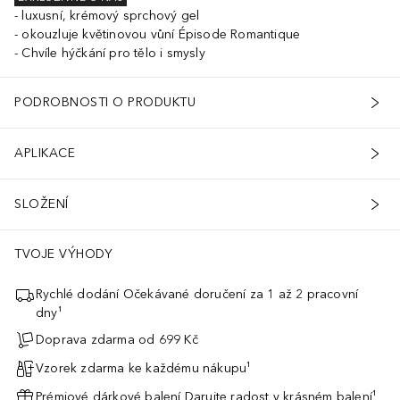
luxusní, krémový sprchový gel
okouzluje květinovou vůní Épisode Romantique
Chvíle hýčkání pro tělo i smysly
PODROBNOSTI O PRODUKTU
APLIKACE
SLOŽENÍ
TVOJE VÝHODY
Rychlé dodání Očekávané doručení za 1 až 2 pracovní
dny¹
Doprava zdarma od 699 Kč
Vzorek zdarma ke každému nákupu¹
Prémiové dárkové balení Darujte radost v krásném balení¹