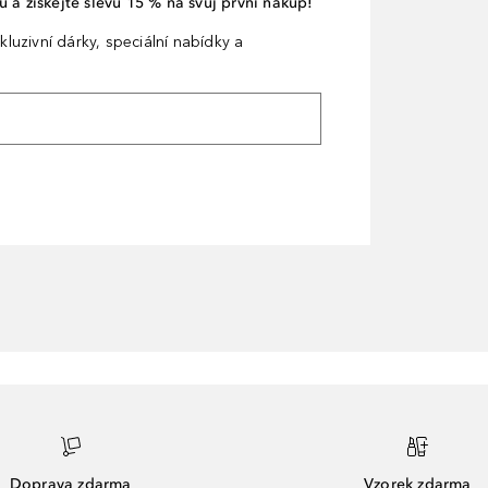
 a získejte slevu 15 % na svůj první nákup!
kluzivní dárky, speciální nabídky a
Doprava zdarma
Vzorek zdarma