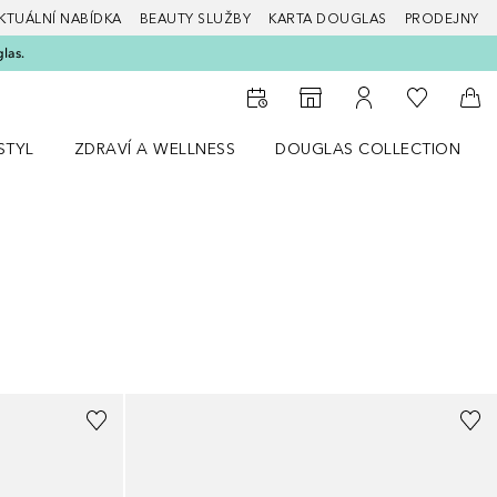
KTUÁLNÍ NABÍDKA
BEAUTY SLUŽBY
KARTA DOUGLAS
PRODEJNY
glas.
K mému se
K vyhledávači prodejen
K mému účtu
Do 
STYL
ZDRAVÍ A WELLNESS
DOUGLAS COLLECTION
bídku Životní styl
Otevřít nabídku Zdraví a wellness
Otevřít nabídku Douglas Colle