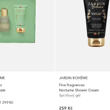
ÈME
JARDIN BOHÈME
es
Fine Fragrances
cate
Nocturne Shower Cream
Sprchový gel
1 299 Kč
259 Kč