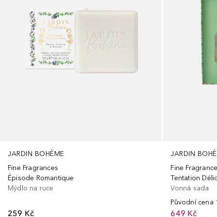
JARDIN BOHÈME
JARDIN BOH
Fine Fragrances
Fine Fragranc
Épisode Romantique
Tentation Déli
Mýdlo na ruce
Vonná sada
Původní cena
259 Kč
649 Kč