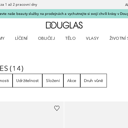
 1 až 2 pracovní dny
A
vte naše beauty služby na prodejnách a vychutnejte si svojí chvíli krásy v Dou
Domů
MY
LÍČENÍ
OBLIČEJ
TĚLO
VLASY
ŽIVOTNÍ 
ČKY
 nabídku Parfémy
Otevřít nabídku Líčení
Otevřít nabídku Obličej
Otevřít nabídku Tělo
Otevřít nabídku Vlasy
Otevřít na
ES
(
14
)
NCES
14
VÝSLEDKY
nosti
Udržitelnost
Složení
Akce
Druh vůně