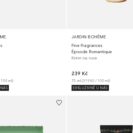
ÈME
JARDIN BOHÈME
es
Fine Fragrances
e
Épisode Romantique
Krém na ruce
239 Kč
 
100
ml
)
75
ml
 (
319 Kč
 / 
100
ml
)
 NÁS
EXKLUZIVNĚ U NÁS