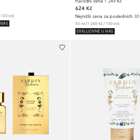
Původní cena
1 249 Kč
624 Kč
 
100
ml
)
Nejnižší cena za posledních 30
 NÁS
50
ml
 (
1 248 Kč
 / 
100
ml
)
EXKLUZIVNĚ U NÁS