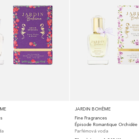
ÈME
JARDIN BOHÈME
es
Fine Fragrances
Épisode Romantique Orchidée 
da
Parfémová voda