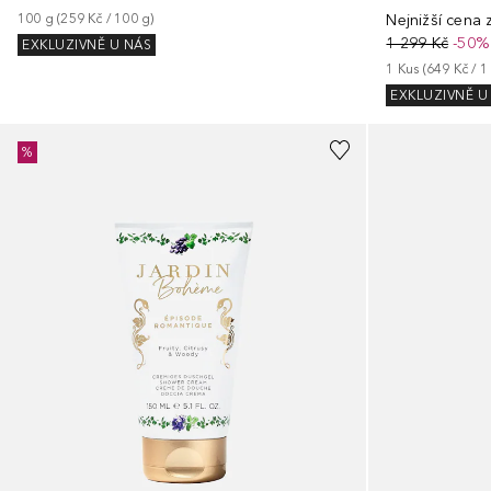
100
g
 (
259 Kč
 / 
100
g
)
Nejnižší cena
1 299 Kč
-50%
EXKLUZIVNĚ U NÁS
1
Kus
 (
649 Kč
 / 
1
EXKLUZIVNĚ U
%