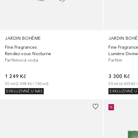
JARDIN BOHÈME
JARDIN BOH
Fine Fragrances
Fine Fragranc
Rendez-vous Nocturne
Lumière Divin
Parfémová voda
Parfém
1 249 Kč
3 300 Kč
50
ml
 (
2 498 Kč
 / 
100
ml
)
50
ml
 (
6 600 Kč
 /
EXKLUZIVNĚ U NÁS
EXKLUZIVNĚ U
%