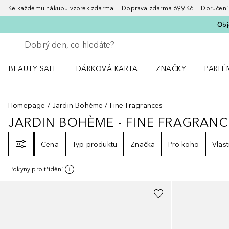
Ke každému nákupu vzorek zdarma Doprava zdarma 699 Kč Doručení za
Obje
Vraťte se
Proveďte vyhledávání
BEAUTY SALE
DÁRKOVÁ KARTA
ZNAČKY
PARFÉ
Otevřít nabídku BEAUTY SALE
Otevřít nabídku ZNA
Otevřít
Homepage
Jardin Bohème
Fine Fragrances
JARDIN BOHÈME - FINE FRAGRANC
JARDIN BOHÈME - FINE FRAGRA
Filtr
Cena
Typ produktu
Značka
Pro koho
Vlast
Pokyny pro třídění