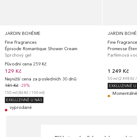
JARDIN BOHÈME
JARDIN BOH
Fine Fragrances
Fine Fragranc
Épisode Romantique Shower Cream
Promesse Éter
Sprchový gel
Parfémová vo
Původní cena
259 Kč
129 Kč
1 249 Kč
Nejnižší cena za posledních 30 dnů
50
ml
 (
2 498 Kč
 /
181 Kč
-28%
EXKLUZIVNĚ U
150
ml
 (
86 Kč
 / 
100
ml
)
Momentálně
EXKLUZIVNĚ U NÁS
vyprodané