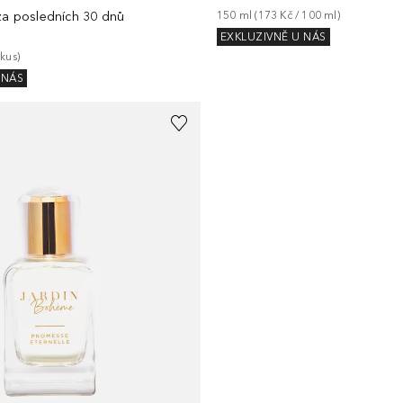
 za posledních 30 dnů
150
ml
 (
173 Kč
 / 
100
ml
)
EXKLUZIVNĚ U NÁS
kus
)
 NÁS