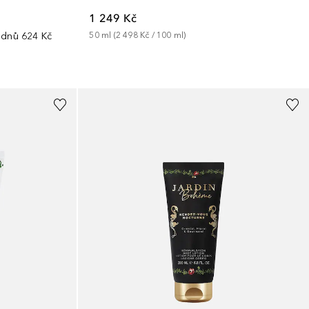
1 249 Kč
 dnů
624 Kč
50
ml
 (
2 498 Kč
 / 
100
ml
)