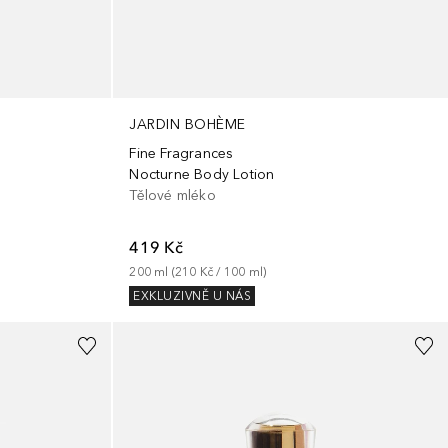
JARDIN BOHÈME
Fine Fragrances
Nocturne Body Lotion
Tělové mléko
419 Kč
200
ml
 (
210 Kč
 / 
100
ml
)
EXKLUZIVNĚ U NÁS