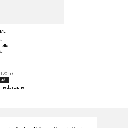
ÈME
es
nelle
da
 
100
ml
)
 NÁS
 nedostupné