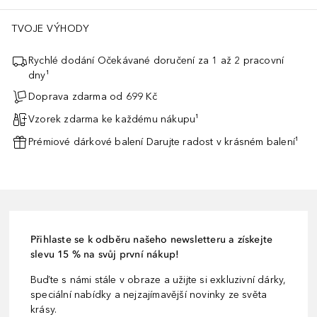
TVOJE VÝHODY
Rychlé dodání Očekávané doručení za 1 až 2 pracovní
dny¹
Doprava zdarma od 699 Kč
Vzorek zdarma ke každému nákupu¹
Prémiové dárkové balení Darujte radost v krásném balení¹
Přihlaste se k odběru našeho newsletteru a získejte
slevu 15 % na svůj první nákup!
Buďte s námi stále v obraze a užijte si exkluzivní dárky,
speciální nabídky a nejzajímavější novinky ze světa
krásy.