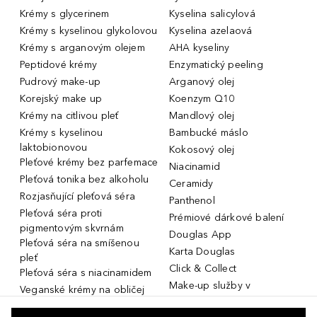
Krémy s glycerinem
Kyselina salicylová
Krémy s kyselinou glykolovou
Kyselina azelaová
Krémy s arganovým olejem
AHA kyseliny
Peptidové krémy
Enzymatický peeling
Pudrový make-up
Arganový olej
Korejský make up
Koenzym Q10
Krémy na citlivou pleť
Mandlový olej
Krémy s kyselinou
Bambucké máslo
laktobionovou
Kokosový olej
Pleťové krémy bez parfemace
Niacinamid
Pleťová tonika bez alkoholu
Ceramidy
Rozjasňující pleťová séra
Panthenol
Pleťová séra proti
Prémiové dárkové balení
pigmentovým skvrnám
Douglas App
Pleťová séra na smíšenou
Karta Douglas
pleť
Click & Collect
Pleťová séra s niacinamidem
Make-up služby v
Veganské krémy na obličej
parfumeriích Douglas
Miniatury parfémů, cestovní
Služby v prodejnách Douglas