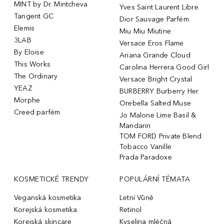
MINT by Dr. Mintcheva
Yves Saint Laurent Libre
Tangent GC
Dior Sauvage Parfém
Elemis
Miu Miu Miutine
3LAB
Versace Eros Flame
By Eloise
Ariana Grande Cloud
This Works
Carolina Herrera Good Girl
The Ordinary
Versace Bright Crystal
YEAZ
BURBERRY Burberry Her
Morphe
Orebella Salted Muse
Creed parfém
Jo Malone Lime Basil &
Mandarin
TOM FORD Private Blend
Tobacco Vanille
Prada Paradoxe
KOSMETICKÉ TRENDY
POPULÁRNÍ TÉMATA
Veganská kosmetika
Letní Vůně
Korejská kosmetika
Retinol
Korejská skincare
Kyselina mléčná