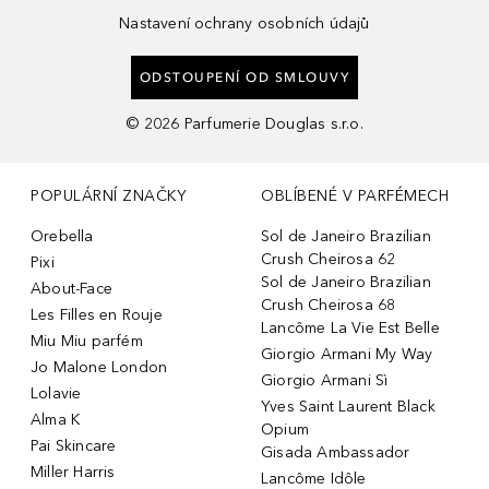
Nastavení ochrany osobních údajů
ODSTOUPENÍ OD SMLOUVY
©
2026
Parfumerie Douglas s.r.o.
POPULÁRNÍ ZNAČKY
OBLÍBENÉ V PARFÉMECH
Orebella
Sol de Janeiro Brazilian
Crush Cheirosa 62
Pixi
Sol de Janeiro Brazilian
About-Face
Crush Cheirosa 68
Les Filles en Rouje
Lancôme La Vie Est Belle
Miu Miu parfém
Giorgio Armani My Way
Jo Malone London
Giorgio Armani Sì
Lolavie
Yves Saint Laurent Black
Alma K
Opium
Pai Skincare
Gisada Ambassador
Miller Harris
Lancôme Idôle