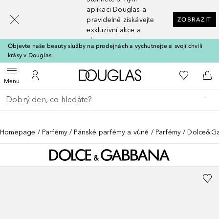
[navigation.slideout.screenreader]
aplikaci Douglas a
pravidelně získávejte
ZOBRAZIT
exkluzivní akce a
slevy
Objevte naše beauty služby na prodejnách a vychutnejte si svojí chvíli
krásy v Douglas.
Domů
K mému se
Otevřít menu
K mému účtu
Do 
Menu
Vraťte se
Proveďte vyhledávání
Homepage
Parfémy
Pánské parfémy a vůně
Parfémy
Dolce&Ga