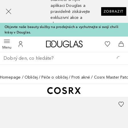
[navigation.slideout.screenreader]
aplikaci Douglas a
pravidelně získávejte
ZOBRAZIT
exkluzivní akce a
slevy
Objevte naše beauty služby na prodejnách a vychutnejte si svojí chvíli
krásy v Douglas.
Domů
K mému se
Otevřít menu
K mému účtu
Do 
Menu
Vraťte se
Proveďte vyhledávání
Homepage
Obličej
Péče o obličej
Proti akné
Cosrx Master Pat