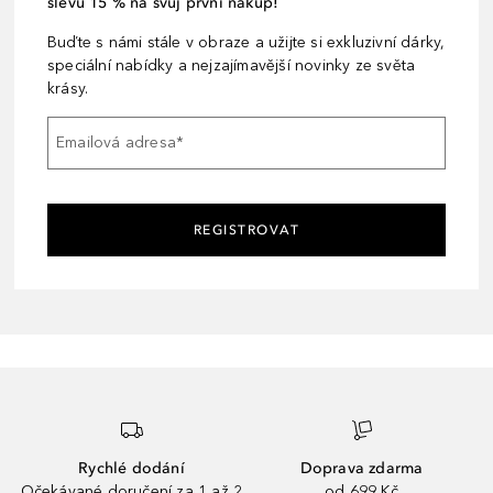
slevu 15 % na svůj první nákup!
Buďte s námi stále v obraze a užijte si exkluzivní dárky,
speciální nabídky a nejzajímavější novinky ze světa
krásy.
Emailová adresa
*
REGISTROVAT
Rychlé dodání
Doprava zdarma
Očekávané doručení za 1 až 2
od 699 Kč