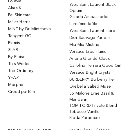
Lolavie
Yves Saint Laurent Black
Alma K
Opium
Pai Skincare
Gisada Ambassador
Miller Harris
Lancôme Idôle
MINT by Dr. Mintcheva
Yves Saint Laurent Libre
Tangent GC
Dior Sauvage Parfém
Elemis
Miu Miu Miutine
3LAB
Versace Eros Flame
By Eloise
Ariana Grande Cloud
This Works
Carolina Herrera Good Girl
The Ordinary
Versace Bright Crystal
YEAZ
BURBERRY Burberry Her
Morphe
Orebella Salted Muse
Creed parfém
Jo Malone Lime Basil &
Mandarin
TOM FORD Private Blend
Tobacco Vanille
Prada Paradoxe