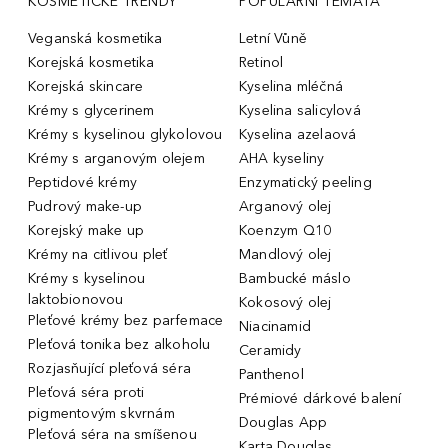
KOSMETICKÉ TRENDY
POPULÁRNÍ TÉMATA
Veganská kosmetika
Letní Vůně
Korejská kosmetika
Retinol
Korejská skincare
Kyselina mléčná
Krémy s glycerinem
Kyselina salicylová
Krémy s kyselinou glykolovou
Kyselina azelaová
Krémy s arganovým olejem
AHA kyseliny
Peptidové krémy
Enzymatický peeling
Pudrový make-up
Arganový olej
Korejský make up
Koenzym Q10
Krémy na citlivou pleť
Mandlový olej
Krémy s kyselinou
Bambucké máslo
laktobionovou
Kokosový olej
Pleťové krémy bez parfemace
Niacinamid
Pleťová tonika bez alkoholu
Ceramidy
Rozjasňující pleťová séra
Panthenol
Pleťová séra proti
Prémiové dárkové balení
pigmentovým skvrnám
Douglas App
Pleťová séra na smíšenou
Karta Douglas