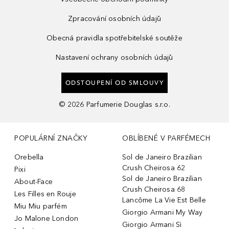
Zpracování osobních údajů
Obecná pravidla spotřebitelské soutěže
Nastavení ochrany osobních údajů
ODSTOUPENÍ OD SMLOUVY
©
2026
Parfumerie Douglas s.r.o.
POPULÁRNÍ ZNAČKY
OBLÍBENÉ V PARFÉMECH
Orebella
Sol de Janeiro Brazilian
Crush Cheirosa 62
Pixi
Sol de Janeiro Brazilian
About-Face
Crush Cheirosa 68
Les Filles en Rouje
Lancôme La Vie Est Belle
Miu Miu parfém
Giorgio Armani My Way
Jo Malone London
Giorgio Armani Sì