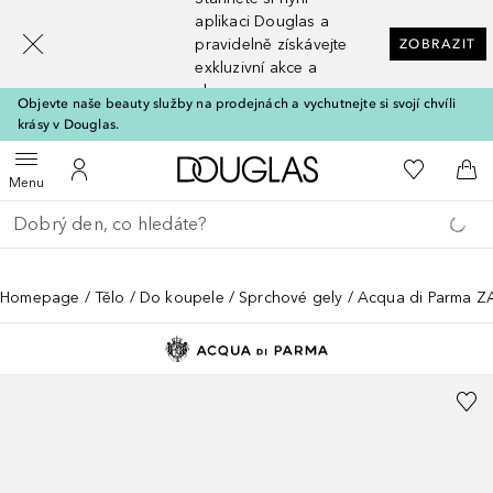
[navigation.slideout.screenreader]
aplikaci Douglas a
pravidelně získávejte
ZOBRAZIT
exkluzivní akce a
slevy
Objevte naše beauty služby na prodejnách a vychutnejte si svojí chvíli
krásy v Douglas.
Domů
K mému se
Otevřít menu
K mému účtu
Do 
Menu
Vraťte se
Proveďte vyhledávání
Homepage
Tělo
Do koupele
Sprchové gely
Acqua di Parma 