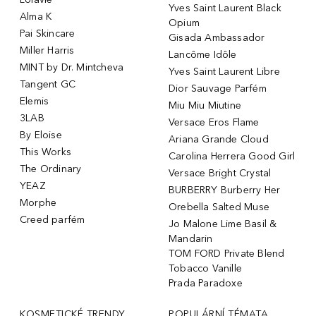
Yves Saint Laurent Black
Alma K
Opium
Pai Skincare
Gisada Ambassador
Miller Harris
Lancôme Idôle
MINT by Dr. Mintcheva
Yves Saint Laurent Libre
Tangent GC
Dior Sauvage Parfém
Elemis
Miu Miu Miutine
3LAB
Versace Eros Flame
By Eloise
Ariana Grande Cloud
This Works
Carolina Herrera Good Girl
The Ordinary
Versace Bright Crystal
YEAZ
BURBERRY Burberry Her
Morphe
Orebella Salted Muse
Creed parfém
Jo Malone Lime Basil &
Mandarin
TOM FORD Private Blend
Tobacco Vanille
Prada Paradoxe
KOSMETICKÉ TRENDY
POPULÁRNÍ TÉMATA