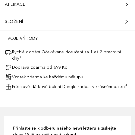
APLIKACE
SLOŽENÍ
TVOJE VÝHODY
Rychlé dodání Očekávané doručení za 1 až 2 pracovní
dny¹
Doprava zdarma od 699 Kč
Vzorek zdarma ke každému nákupu¹
Prémiové dárkové balení Darujte radost v krásném balení¹
Přihlaste se k odběru našeho newsletteru a získejte
slevu 15 % na svůj první nákup!