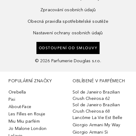
Zpracování osobních údajů
Obecná pravidla spotřebitelské soutěže
Nastavení ochrany osobních údajů
ODSTOUPENÍ OD SMLOUVY
©
2026
Parfumerie Douglas s.r.o.
POPULÁRNÍ ZNAČKY
OBLÍBENÉ V PARFÉMECH
Orebella
Sol de Janeiro Brazilian
Crush Cheirosa 62
Pixi
Sol de Janeiro Brazilian
About-Face
Crush Cheirosa 68
Les Filles en Rouje
Lancôme La Vie Est Belle
Miu Miu parfém
Giorgio Armani My Way
Jo Malone London
Giorgio Armani Sì
Lolavie