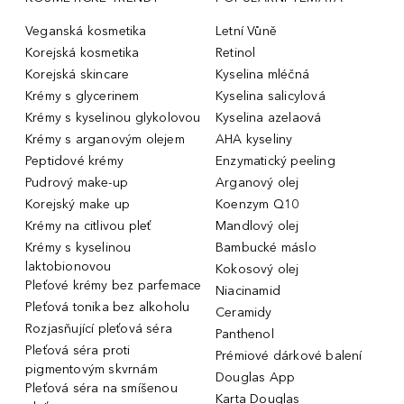
Veganská kosmetika
Letní Vůně
Korejská kosmetika
Retinol
Korejská skincare
Kyselina mléčná
Krémy s glycerinem
Kyselina salicylová
Krémy s kyselinou glykolovou
Kyselina azelaová
Krémy s arganovým olejem
AHA kyseliny
Peptidové krémy
Enzymatický peeling
Pudrový make-up
Arganový olej
Korejský make up
Koenzym Q10
Krémy na citlivou pleť
Mandlový olej
Krémy s kyselinou
Bambucké máslo
laktobionovou
Kokosový olej
Pleťové krémy bez parfemace
Niacinamid
Pleťová tonika bez alkoholu
Ceramidy
Rozjasňující pleťová séra
Panthenol
Pleťová séra proti
Prémiové dárkové balení
pigmentovým skvrnám
Douglas App
Pleťová séra na smíšenou
Karta Douglas