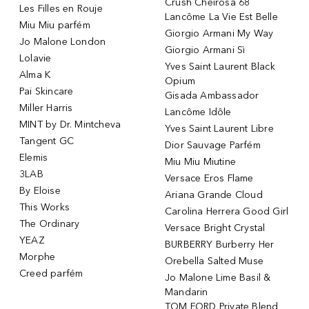
Crush Cheirosa 68
Les Filles en Rouje
Lancôme La Vie Est Belle
Miu Miu parfém
Giorgio Armani My Way
Jo Malone London
Giorgio Armani Sì
Lolavie
Yves Saint Laurent Black
Alma K
Opium
Pai Skincare
Gisada Ambassador
Miller Harris
Lancôme Idôle
MINT by Dr. Mintcheva
Yves Saint Laurent Libre
Tangent GC
Dior Sauvage Parfém
Elemis
Miu Miu Miutine
3LAB
Versace Eros Flame
By Eloise
Ariana Grande Cloud
This Works
Carolina Herrera Good Girl
The Ordinary
Versace Bright Crystal
YEAZ
BURBERRY Burberry Her
Morphe
Orebella Salted Muse
Creed parfém
Jo Malone Lime Basil &
Mandarin
TOM FORD Private Blend