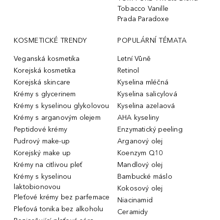
Tobacco Vanille
Prada Paradoxe
KOSMETICKÉ TRENDY
POPULÁRNÍ TÉMATA
Veganská kosmetika
Letní Vůně
Korejská kosmetika
Retinol
Korejská skincare
Kyselina mléčná
Krémy s glycerinem
Kyselina salicylová
Krémy s kyselinou glykolovou
Kyselina azelaová
Krémy s arganovým olejem
AHA kyseliny
Peptidové krémy
Enzymatický peeling
Pudrový make-up
Arganový olej
Korejský make up
Koenzym Q10
Krémy na citlivou pleť
Mandlový olej
Krémy s kyselinou
Bambucké máslo
laktobionovou
Kokosový olej
Pleťové krémy bez parfemace
Niacinamid
Pleťová tonika bez alkoholu
Ceramidy