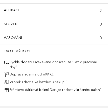
APLIKACE
SLOŽENÍ
VAROVÁNÍ
TVOJE VÝHODY
Rychlé dodání Očekávané doručení za 1 až 2 pracovní
dny¹
Doprava zdarma od 699 Kč
Vzorek zdarma ke každému nákupu¹
Prémiové dárkové balení Darujte radost v krásném balení¹