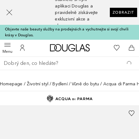
[navigation.slideout.screenreader]
aplikaci Douglas a
pravidelně získávejte
ZOBRAZIT
exkluzivní akce a
slevy
Objevte naše beauty služby na prodejnách a vychutnejte si svojí chvíli
krásy v Douglas.
Domů
K mému se
Otevřít menu
K mému účtu
Do 
Menu
Vraťte se
Proveďte vyhledávání
Homepage
Životní styl
Bydlení
Vůně do bytu
Acqua di Parma 