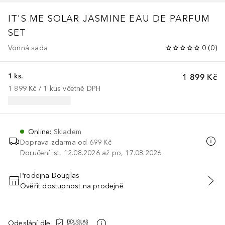
IT'S ME SOLAR JASMINE EAU DE PARFUM
SET
Vonná sada
0
(
0
)
1 ks.
1 899 Kč
1 899 Kč
 / 
1
kus
včetně DPH
Online
:
Skladem
Doprava zdarma od 699 Kč
Doručení: st, 12.08.2026 až po, 17.08.2026
Prodejna Douglas
Ověřit dostupnost na prodejně
PŘIDAT DO KOŠÍKU
Odeslání dle