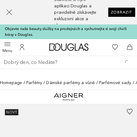
[navigation.slideout.screenreader]
aplikaci Douglas a
pravidelně získávejte
ZOBRAZIT
exkluzivní akce a
slevy
Objevte naše beauty služby na prodejnách a vychutnejte si svojí chvíli
krásy v Douglas.
Domů
K mému se
Otevřít menu
K mému účtu
Do 
Menu
Vraťte se
Proveďte vyhledávání
Homepage
Parfémy
Dámské parfémy a vůně
Parfémové sady
NOVÝ