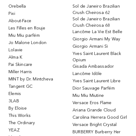
Orebella
Sol de Janeiro Brazilian
Crush Cheirosa 62
Pixi
Sol de Janeiro Brazilian
About-Face
Crush Cheirosa 68
Les Filles en Rouje
Lancôme La Vie Est Belle
Miu Miu parfém
Giorgio Armani My Way
Jo Malone London
Giorgio Armani Sì
Lolavie
Yves Saint Laurent Black
Alma K
Opium
Pai Skincare
Gisada Ambassador
Miller Harris
Lancôme Idôle
MINT by Dr. Mintcheva
Yves Saint Laurent Libre
Tangent GC
Dior Sauvage Parfém
Elemis
Miu Miu Miutine
3LAB
Versace Eros Flame
By Eloise
Ariana Grande Cloud
This Works
Carolina Herrera Good Girl
The Ordinary
Versace Bright Crystal
YEAZ
BURBERRY Burberry Her