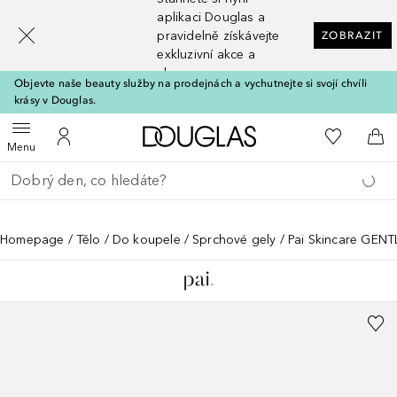
[navigation.slideout.screenreader]
aplikaci Douglas a
pravidelně získávejte
ZOBRAZIT
exkluzivní akce a
slevy
Objevte naše beauty služby na prodejnách a vychutnejte si svojí chvíli
krásy v Douglas.
Domů
K mému se
Otevřít menu
K mému účtu
Do 
Menu
Vraťte se
Proveďte vyhledávání
Homepage
Tělo
Do koupele
Sprchové gely
Pai Skincare GENT