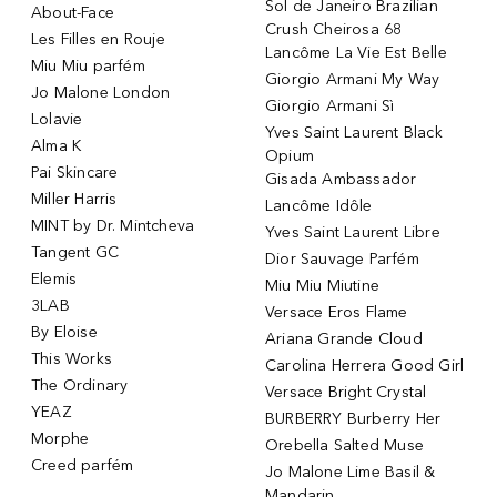
Sol de Janeiro Brazilian
About-Face
Crush Cheirosa 68
Les Filles en Rouje
Lancôme La Vie Est Belle
Miu Miu parfém
Giorgio Armani My Way
Jo Malone London
Giorgio Armani Sì
Lolavie
Yves Saint Laurent Black
Alma K
Opium
Pai Skincare
Gisada Ambassador
Miller Harris
Lancôme Idôle
MINT by Dr. Mintcheva
Yves Saint Laurent Libre
Tangent GC
Dior Sauvage Parfém
Elemis
Miu Miu Miutine
3LAB
Versace Eros Flame
By Eloise
Ariana Grande Cloud
This Works
Carolina Herrera Good Girl
The Ordinary
Versace Bright Crystal
YEAZ
BURBERRY Burberry Her
Morphe
Orebella Salted Muse
Creed parfém
Jo Malone Lime Basil &
Mandarin