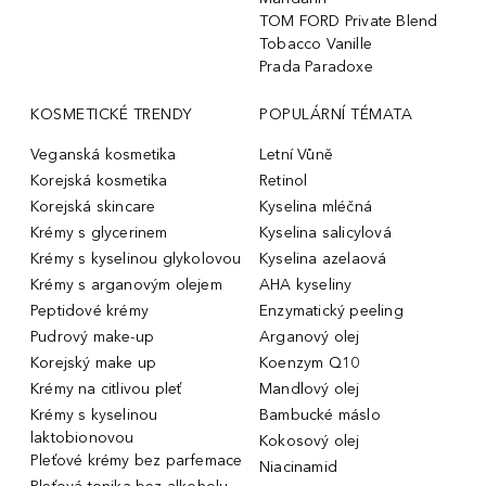
TOM FORD Private Blend
Tobacco Vanille
Prada Paradoxe
KOSMETICKÉ TRENDY
POPULÁRNÍ TÉMATA
Veganská kosmetika
Letní Vůně
Korejská kosmetika
Retinol
Korejská skincare
Kyselina mléčná
Krémy s glycerinem
Kyselina salicylová
Krémy s kyselinou glykolovou
Kyselina azelaová
Krémy s arganovým olejem
AHA kyseliny
Peptidové krémy
Enzymatický peeling
Pudrový make-up
Arganový olej
Korejský make up
Koenzym Q10
Krémy na citlivou pleť
Mandlový olej
Krémy s kyselinou
Bambucké máslo
laktobionovou
Kokosový olej
Pleťové krémy bez parfemace
Niacinamid