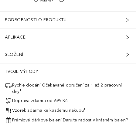
PODROBNOSTI O PRODUKTU
APLIKACE
SLOŽENÍ
TVOJE VÝHODY
Rychlé dodání Očekávané doručení za 1 až 2 pracovní
dny¹
Doprava zdarma od 699 Kč
Vzorek zdarma ke každému nákupu¹
Prémiové dárkové balení Darujte radost v krásném balení¹