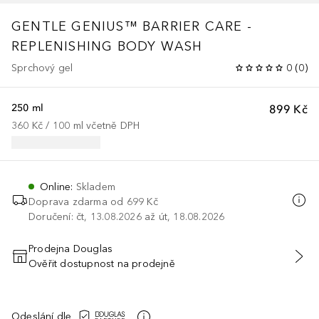
GENTLE GENIUS™ BARRIER CARE -
REPLENISHING BODY WASH
Sprchový gel
0
(
0
)
250 ml
899 Kč
360 Kč
 / 
100
ml
včetně DPH
Online
:
Skladem
Doprava zdarma od 699 Kč
Doručení: čt, 13.08.2026 až út, 18.08.2026
Prodejna Douglas
Ověřit dostupnost na prodejně
PŘIDAT DO KOŠÍKU
Odeslání dle