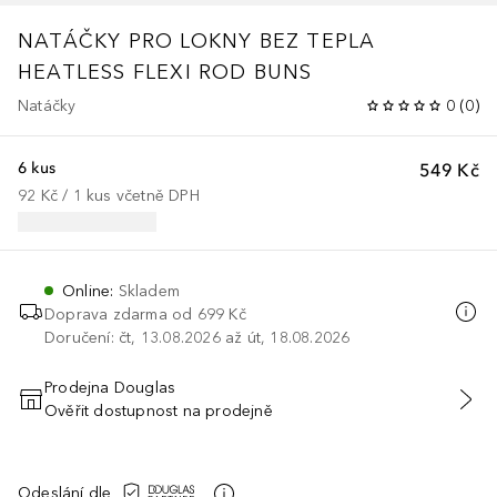
NATÁČKY PRO LOKNY BEZ TEPLA
HEATLESS FLEXI ROD BUNS
Natáčky
0
(
0
)
6 kus
549 Kč
92 Kč
 / 
1
kus
včetně DPH
Online
:
Skladem
Doprava zdarma od
699 Kč
Doručení: čt, 13.08.2026 až út, 18.08.2026
Prodejna Douglas
Ověřit dostupnost na prodejně
PŘIDAT DO KOŠÍKU
Odeslání dle