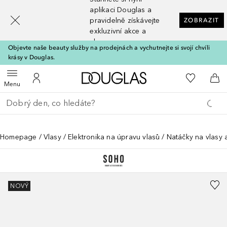
[navigation.slideout.screenreader]
aplikaci Douglas a
pravidelně získávejte
ZOBRAZIT
exkluzivní akce a
slevy
Objevte naše beauty služby na prodejnách a vychutnejte si svojí chvíli
krásy v Douglas.
Domů
K mému se
Otevřít menu
K mému účtu
Do 
Menu
Vraťte se
Proveďte vyhledávání
Homepage
Vlasy
Elektronika na úpravu vlasů
Natáčky na vlasy 
NOVÝ