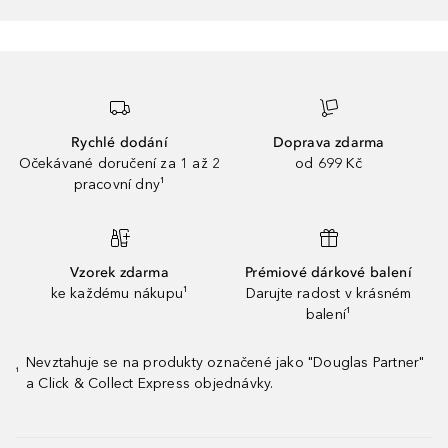
Rychlé dodání
Doprava zdarma
Očekávané doručení za 1 až 2
od 699 Kč
pracovní dny¹
Vzorek zdarma
Prémiové dárkové balení
ke každému nákupu¹
Darujte radost v krásném
balení¹
Nevztahuje se na produkty označené jako "Douglas Partner"
¹
a Click & Collect Express objednávky.