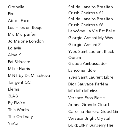
Orebella
Sol de Janeiro Brazilian
Crush Cheirosa 62
Pixi
Sol de Janeiro Brazilian
About-Face
Crush Cheirosa 68
Les Filles en Rouje
Lancôme La Vie Est Belle
Miu Miu parfém
Giorgio Armani My Way
Jo Malone London
Giorgio Armani Sì
Lolavie
Yves Saint Laurent Black
Alma K
Opium
Pai Skincare
Gisada Ambassador
Miller Harris
Lancôme Idôle
MINT by Dr. Mintcheva
Yves Saint Laurent Libre
Tangent GC
Dior Sauvage Parfém
Elemis
Miu Miu Miutine
3LAB
Versace Eros Flame
By Eloise
Ariana Grande Cloud
This Works
Carolina Herrera Good Girl
The Ordinary
Versace Bright Crystal
YEAZ
BURBERRY Burberry Her