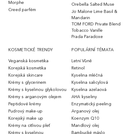
Morphe
Orebella Salted Muse
Creed parfém
Jo Malone Lime Basil &
Mandarin
TOM FORD Private Blend
Tobacco Vanille
Prada Paradoxe
KOSMETICKÉ TRENDY
POPULÁRNÍ TÉMATA
Veganská kosmetika
Letní Vůně
Korejská kosmetika
Retinol
Korejská skincare
Kyselina mléčná
Krémy s glycerinem
Kyselina salicylová
Krémy s kyselinou glykolovou
Kyselina azelaová
Krémy s arganovým olejem
AHA kyseliny
Peptidové krémy
Enzymatický peeling
Pudrový make-up
Arganový olej
Korejský make up
Koenzym Q10
Krémy na citlivou pleť
Mandlový olej
Krémy s kyselinou
Bambucké máslo