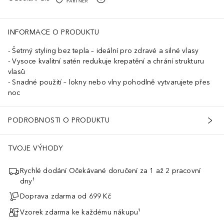
INFORMACE O PRODUKTU
Šetrný styling bez tepla – ideální pro zdravé a silné vlasy
Vysoce kvalitní satén redukuje krepatění a chrání strukturu
vlasů
Snadné použití – lokny nebo vlny pohodlně vytvarujete přes
noc
PODROBNOSTI O PRODUKTU
TVOJE VÝHODY
Rychlé dodání Očekávané doručení za 1 až 2 pracovní
dny¹
Doprava zdarma od 699 Kč
Vzorek zdarma ke každému nákupu¹