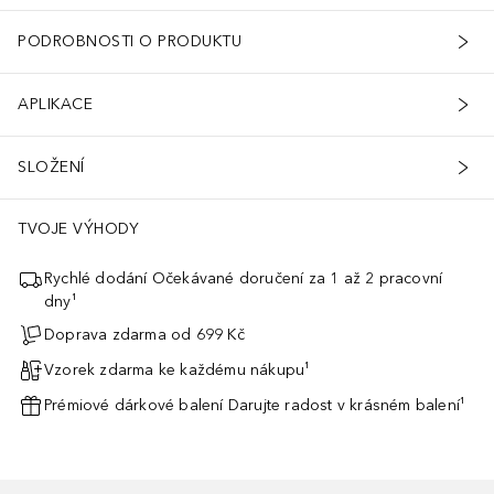
PODROBNOSTI O PRODUKTU
APLIKACE
SLOŽENÍ
TVOJE VÝHODY
Rychlé dodání Očekávané doručení za 1 až 2 pracovní
dny¹
Doprava zdarma od 699 Kč
Vzorek zdarma ke každému nákupu¹
Prémiové dárkové balení Darujte radost v krásném balení¹