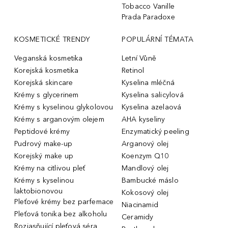
Tobacco Vanille
Prada Paradoxe
KOSMETICKÉ TRENDY
POPULÁRNÍ TÉMATA
Veganská kosmetika
Letní Vůně
Korejská kosmetika
Retinol
Korejská skincare
Kyselina mléčná
Krémy s glycerinem
Kyselina salicylová
Krémy s kyselinou glykolovou
Kyselina azelaová
Krémy s arganovým olejem
AHA kyseliny
Peptidové krémy
Enzymatický peeling
Pudrový make-up
Arganový olej
Korejský make up
Koenzym Q10
Krémy na citlivou pleť
Mandlový olej
Krémy s kyselinou
Bambucké máslo
laktobionovou
Kokosový olej
Pleťové krémy bez parfemace
Niacinamid
Pleťová tonika bez alkoholu
Ceramidy
Rozjasňující pleťová séra