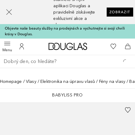
[navigation.slideout.screenreader]
aplikaci Douglas a
pravidelně získávejte
ZOBRAZIT
exkluzivní akce a
slevy
Objevte naše beauty služby na prodejnách a vychutnejte si svojí chvíli
krásy v Douglas.
Domů
K mému se
Otevřít menu
K mému účtu
Do 
Menu
Vraťte se
Proveďte vyhledávání
Homepage
Vlasy
Elektronika na úpravu vlasů
Fény na vlasy
Ba
BABYLISS PRO