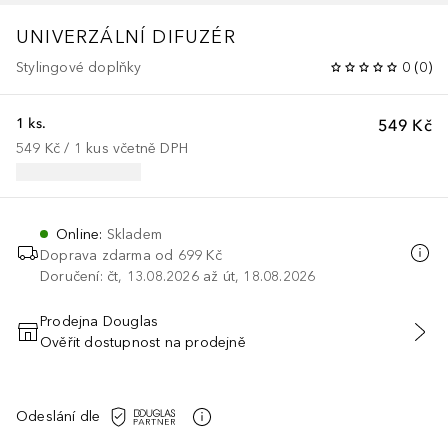
UNIVERZÁLNÍ DIFUZÉR
Stylingové doplňky
0
(
0
)
1 ks.
549 Kč
549 Kč
 / 
1
kus
včetně DPH
Online
:
Skladem
Doprava zdarma od
699 Kč
Doručení: čt, 13.08.2026 až út, 18.08.2026
Prodejna Douglas
Ověřit dostupnost na prodejně
PŘIDAT DO KOŠÍKU
Odeslání dle