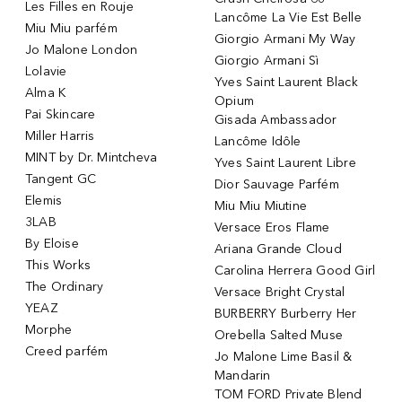
Les Filles en Rouje
Lancôme La Vie Est Belle
Miu Miu parfém
Giorgio Armani My Way
Jo Malone London
Giorgio Armani Sì
Lolavie
Yves Saint Laurent Black
Alma K
Opium
Pai Skincare
Gisada Ambassador
Miller Harris
Lancôme Idôle
MINT by Dr. Mintcheva
Yves Saint Laurent Libre
Tangent GC
Dior Sauvage Parfém
Elemis
Miu Miu Miutine
3LAB
Versace Eros Flame
By Eloise
Ariana Grande Cloud
This Works
Carolina Herrera Good Girl
The Ordinary
Versace Bright Crystal
YEAZ
BURBERRY Burberry Her
Morphe
Orebella Salted Muse
Creed parfém
Jo Malone Lime Basil &
Mandarin
TOM FORD Private Blend