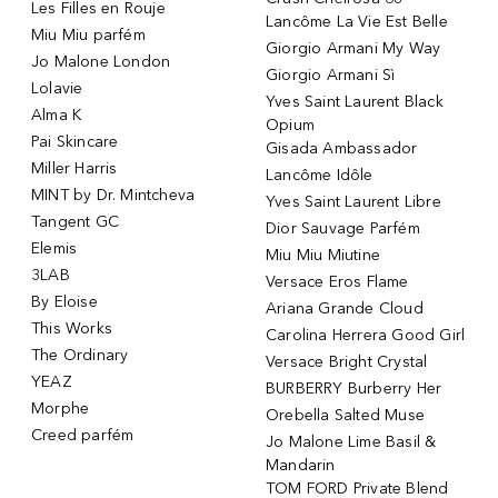
Les Filles en Rouje
Lancôme La Vie Est Belle
Miu Miu parfém
Giorgio Armani My Way
Jo Malone London
Giorgio Armani Sì
Lolavie
Yves Saint Laurent Black
Alma K
Opium
Pai Skincare
Gisada Ambassador
Miller Harris
Lancôme Idôle
MINT by Dr. Mintcheva
Yves Saint Laurent Libre
Tangent GC
Dior Sauvage Parfém
Elemis
Miu Miu Miutine
3LAB
Versace Eros Flame
By Eloise
Ariana Grande Cloud
This Works
Carolina Herrera Good Girl
The Ordinary
Versace Bright Crystal
YEAZ
BURBERRY Burberry Her
Morphe
Orebella Salted Muse
Creed parfém
Jo Malone Lime Basil &
Mandarin
TOM FORD Private Blend