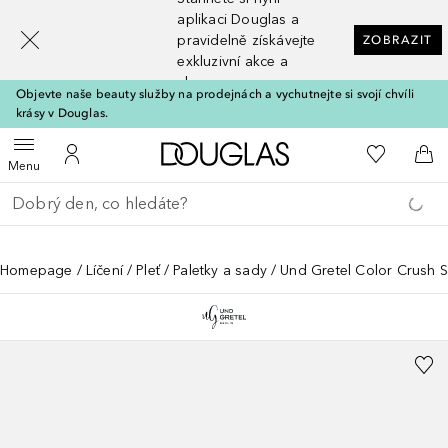
[navigation.slideout.screenreader]
aplikaci Douglas a
pravidelně získávejte
ZOBRAZIT
exkluzivní akce a
slevy
Objevte naše beauty služby na prodejnách a vychutnejte si svojí chvíli
krásy v Douglas.
Domů
K mému se
Otevřít menu
K mému účtu
Do 
Menu
Vraťte se
Proveďte vyhledávání
Homepage
Líčení
Pleť
Paletky a sady
Und Gretel Color Crush S