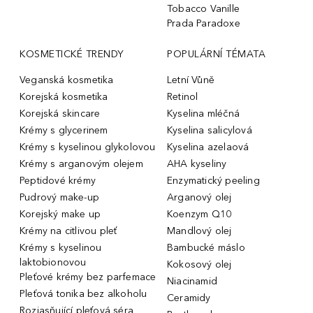
Tobacco Vanille
Prada Paradoxe
KOSMETICKÉ TRENDY
POPULÁRNÍ TÉMATA
Veganská kosmetika
Letní Vůně
Korejská kosmetika
Retinol
Korejská skincare
Kyselina mléčná
Krémy s glycerinem
Kyselina salicylová
Krémy s kyselinou glykolovou
Kyselina azelaová
Krémy s arganovým olejem
AHA kyseliny
Peptidové krémy
Enzymatický peeling
Pudrový make-up
Arganový olej
Korejský make up
Koenzym Q10
Krémy na citlivou pleť
Mandlový olej
Krémy s kyselinou
Bambucké máslo
laktobionovou
Kokosový olej
Pleťové krémy bez parfemace
Niacinamid
Pleťová tonika bez alkoholu
Ceramidy
Rozjasňující pleťová séra