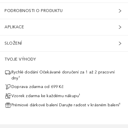
PODROBNOSTI O PRODUKTU
APLIKACE
SLOŽENÍ
TVOJE VÝHODY
Rychlé dodání Očekávané doručení za 1 až 2 pracovní
dny¹
Doprava zdarma od 699 Kč
Vzorek zdarma ke každému nákupu¹
Prémiové dárkové balení Darujte radost v krásném balení¹