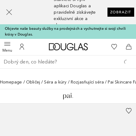
[navigation.slideout.screenreader]
aplikaci Douglas a
pravidelně získávejte
ZOBRAZIT
exkluzivní akce a
slevy
Objevte naše beauty služby na prodejnách a vychutnejte si svojí chvíli
krásy v Douglas.
Domů
K mému se
Otevřít menu
K mému účtu
Do 
Menu
Vraťte se
Proveďte vyhledávání
Homepage
Obličej
Séra a kúry
Rozjasňující séra
Pai Skincare 