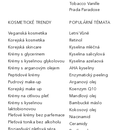
Tobacco Vanille
Prada Paradoxe
KOSMETICKÉ TRENDY
POPULÁRNÍ TÉMATA
Veganská kosmetika
Letní Vůně
Korejská kosmetika
Retinol
Korejská skincare
Kyselina mléčná
Krémy s glycerinem
Kyselina salicylová
Krémy s kyselinou glykolovou
Kyselina azelaová
Krémy s arganovým olejem
AHA kyseliny
Peptidové krémy
Enzymatický peeling
Pudrový make-up
Arganový olej
Korejský make up
Koenzym Q10
Krémy na citlivou pleť
Mandlový olej
Krémy s kyselinou
Bambucké máslo
laktobionovou
Kokosový olej
Pleťové krémy bez parfemace
Niacinamid
Pleťová tonika bez alkoholu
Ceramidy
Rozjasňující pleťová séra