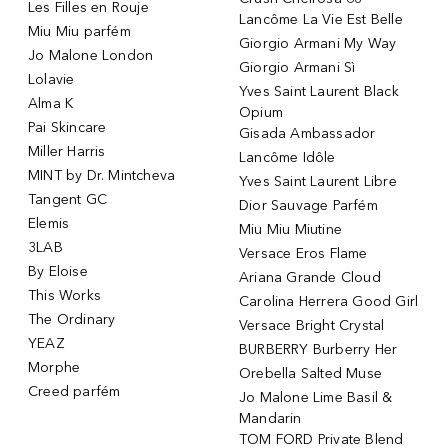
Les Filles en Rouje
Lancôme La Vie Est Belle
Miu Miu parfém
Giorgio Armani My Way
Jo Malone London
Giorgio Armani Sì
Lolavie
Yves Saint Laurent Black
Alma K
Opium
Pai Skincare
Gisada Ambassador
Miller Harris
Lancôme Idôle
MINT by Dr. Mintcheva
Yves Saint Laurent Libre
Tangent GC
Dior Sauvage Parfém
Elemis
Miu Miu Miutine
3LAB
Versace Eros Flame
By Eloise
Ariana Grande Cloud
This Works
Carolina Herrera Good Girl
The Ordinary
Versace Bright Crystal
YEAZ
BURBERRY Burberry Her
Morphe
Orebella Salted Muse
Creed parfém
Jo Malone Lime Basil &
Mandarin
TOM FORD Private Blend