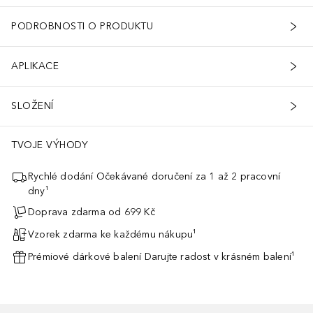
PODROBNOSTI O PRODUKTU
APLIKACE
SLOŽENÍ
TVOJE VÝHODY
Rychlé dodání Očekávané doručení za 1 až 2 pracovní
dny¹
Doprava zdarma od 699 Kč
Vzorek zdarma ke každému nákupu¹
Prémiové dárkové balení Darujte radost v krásném balení¹