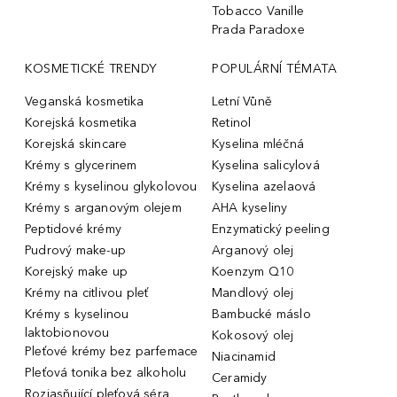
Tobacco Vanille
Prada Paradoxe
KOSMETICKÉ TRENDY
POPULÁRNÍ TÉMATA
Veganská kosmetika
Letní Vůně
Korejská kosmetika
Retinol
Korejská skincare
Kyselina mléčná
Krémy s glycerinem
Kyselina salicylová
Krémy s kyselinou glykolovou
Kyselina azelaová
Krémy s arganovým olejem
AHA kyseliny
Peptidové krémy
Enzymatický peeling
Pudrový make-up
Arganový olej
Korejský make up
Koenzym Q10
Krémy na citlivou pleť
Mandlový olej
Krémy s kyselinou
Bambucké máslo
laktobionovou
Kokosový olej
Pleťové krémy bez parfemace
Niacinamid
Pleťová tonika bez alkoholu
Ceramidy
Rozjasňující pleťová séra