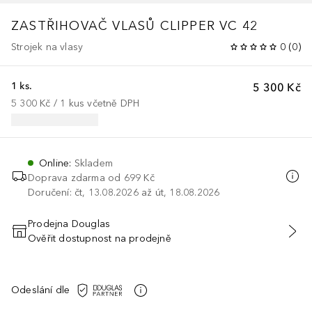
ZASTŘIHOVAČ VLASŮ CLIPPER VC 42
Strojek na vlasy
0
(
0
)
1 ks.
5 300 Kč
5 300 Kč
 / 
1
kus
včetně DPH
Online
:
Skladem
Doprava zdarma od 699 Kč
Doručení: čt, 13.08.2026 až út, 18.08.2026
Prodejna Douglas
Ověřit dostupnost na prodejně
PŘIDAT DO KOŠÍKU
Odeslání dle