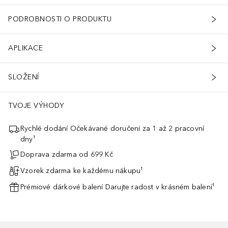
PODROBNOSTI O PRODUKTU
APLIKACE
SLOŽENÍ
TVOJE VÝHODY
Rychlé dodání Očekávané doručení za 1 až 2 pracovní
dny¹
Doprava zdarma od 699 Kč
Vzorek zdarma ke každému nákupu¹
Prémiové dárkové balení Darujte radost v krásném balení¹