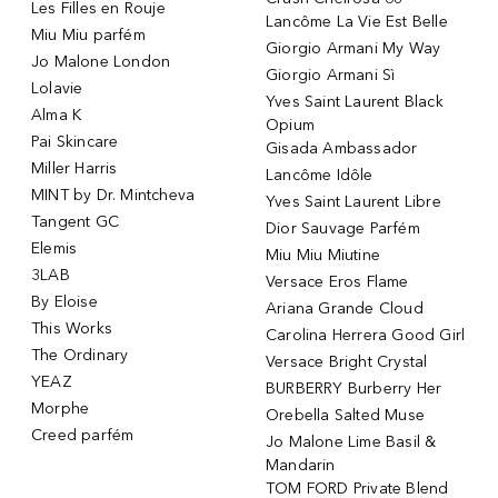
Les Filles en Rouje
Lancôme La Vie Est Belle
Miu Miu parfém
Giorgio Armani My Way
Jo Malone London
Giorgio Armani Sì
Lolavie
Yves Saint Laurent Black
Alma K
Opium
Pai Skincare
Gisada Ambassador
Miller Harris
Lancôme Idôle
MINT by Dr. Mintcheva
Yves Saint Laurent Libre
Tangent GC
Dior Sauvage Parfém
Elemis
Miu Miu Miutine
3LAB
Versace Eros Flame
By Eloise
Ariana Grande Cloud
This Works
Carolina Herrera Good Girl
The Ordinary
Versace Bright Crystal
YEAZ
BURBERRY Burberry Her
Morphe
Orebella Salted Muse
Creed parfém
Jo Malone Lime Basil &
Mandarin
TOM FORD Private Blend