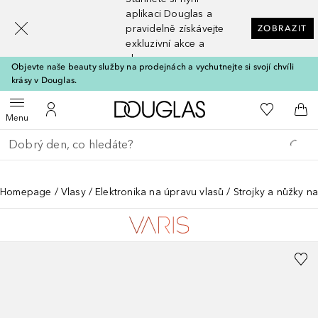
[navigation.slideout.screenreader]
aplikaci Douglas a
pravidelně získávejte
ZOBRAZIT
exkluzivní akce a
slevy
Objevte naše beauty služby na prodejnách a vychutnejte si svojí chvíli
krásy v Douglas.
Domů
K mému se
Otevřít menu
K mému účtu
Do 
Menu
Vraťte se
Proveďte vyhledávání
Homepage
Vlasy
Elektronika na úpravu vlasů
Strojky a nůžky na