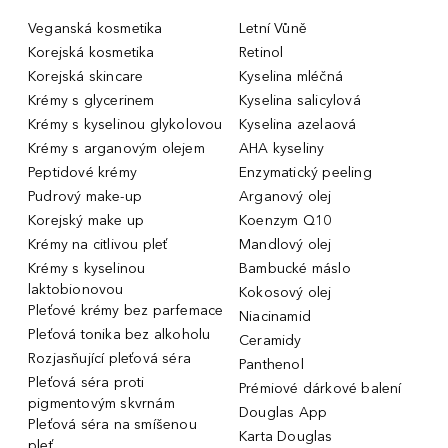
Veganská kosmetika
Letní Vůně
Korejská kosmetika
Retinol
Korejská skincare
Kyselina mléčná
Krémy s glycerinem
Kyselina salicylová
Krémy s kyselinou glykolovou
Kyselina azelaová
Krémy s arganovým olejem
AHA kyseliny
Peptidové krémy
Enzymatický peeling
Pudrový make-up
Arganový olej
Korejský make up
Koenzym Q10
Krémy na citlivou pleť
Mandlový olej
Krémy s kyselinou
Bambucké máslo
laktobionovou
Kokosový olej
Pleťové krémy bez parfemace
Niacinamid
Pleťová tonika bez alkoholu
Ceramidy
Rozjasňující pleťová séra
Panthenol
Pleťová séra proti
Prémiové dárkové balení
pigmentovým skvrnám
Douglas App
Pleťová séra na smíšenou
Karta Douglas
pleť