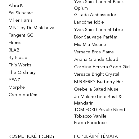
Yves Saint Laurent Black
Alma K
Opium
Pai Skincare
Gisada Ambassador
Miller Harris
Lancôme Idôle
MINT by Dr. Mintcheva
Yves Saint Laurent Libre
Tangent GC
Dior Sauvage Parfém
Elemis
Miu Miu Miutine
3LAB
Versace Eros Flame
By Eloise
Ariana Grande Cloud
This Works
Carolina Herrera Good Girl
The Ordinary
Versace Bright Crystal
YEAZ
BURBERRY Burberry Her
Morphe
Orebella Salted Muse
Creed parfém
Jo Malone Lime Basil &
Mandarin
TOM FORD Private Blend
Tobacco Vanille
Prada Paradoxe
KOSMETICKÉ TRENDY
POPULÁRNÍ TÉMATA