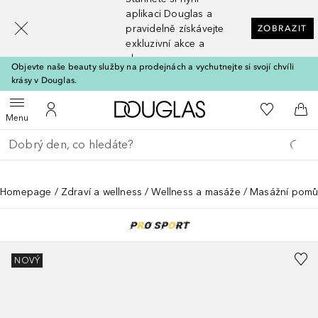
[navigation.slideout.screenreader]
aplikaci Douglas a
pravidelně získávejte
ZOBRAZIT
exkluzivní akce a
slevy
Objevte naše beauty služby na prodejnách a vychutnejte si svojí chvíli
krásy v Douglas.
Domů
K mému se
Otevřít menu
K mému účtu
Do 
Menu
Vraťte se
Proveďte vyhledávání
Homepage
Zdraví a wellness
Wellness a masáže
Masážní pomů
NOVÝ