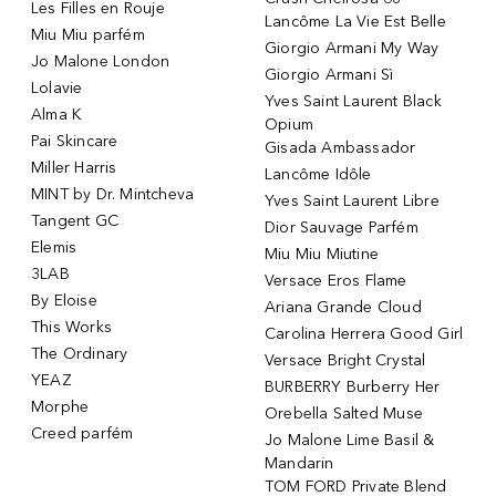
Les Filles en Rouje
Lancôme La Vie Est Belle
Miu Miu parfém
Giorgio Armani My Way
Jo Malone London
Giorgio Armani Sì
Lolavie
Yves Saint Laurent Black
Alma K
Opium
Pai Skincare
Gisada Ambassador
Miller Harris
Lancôme Idôle
MINT by Dr. Mintcheva
Yves Saint Laurent Libre
Tangent GC
Dior Sauvage Parfém
Elemis
Miu Miu Miutine
3LAB
Versace Eros Flame
By Eloise
Ariana Grande Cloud
This Works
Carolina Herrera Good Girl
The Ordinary
Versace Bright Crystal
YEAZ
BURBERRY Burberry Her
Morphe
Orebella Salted Muse
Creed parfém
Jo Malone Lime Basil &
Mandarin
TOM FORD Private Blend