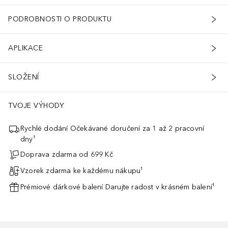
PODROBNOSTI O PRODUKTU
APLIKACE
SLOŽENÍ
TVOJE VÝHODY
Rychlé dodání Očekávané doručení za 1 až 2 pracovní
dny¹
Doprava zdarma od 699 Kč
Vzorek zdarma ke každému nákupu¹
Prémiové dárkové balení Darujte radost v krásném balení¹