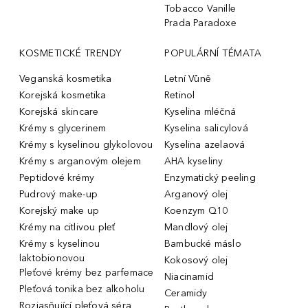
Tobacco Vanille
Prada Paradoxe
KOSMETICKÉ TRENDY
POPULÁRNÍ TÉMATA
Veganská kosmetika
Letní Vůně
Korejská kosmetika
Retinol
Korejská skincare
Kyselina mléčná
Krémy s glycerinem
Kyselina salicylová
Krémy s kyselinou glykolovou
Kyselina azelaová
Krémy s arganovým olejem
AHA kyseliny
Peptidové krémy
Enzymatický peeling
Pudrový make-up
Arganový olej
Korejský make up
Koenzym Q10
Krémy na citlivou pleť
Mandlový olej
Krémy s kyselinou
Bambucké máslo
laktobionovou
Kokosový olej
Pleťové krémy bez parfemace
Niacinamid
Pleťová tonika bez alkoholu
Ceramidy
Rozjasňující pleťová séra