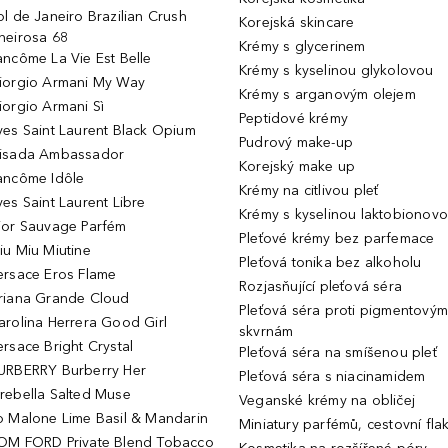
ol de Janeiro Brazilian Crush
Korejská skincare
heirosa 68
Krémy s glycerinem
ancôme La Vie Est Belle
Krémy s kyselinou glykolovou
iorgio Armani My Way
Krémy s arganovým olejem
iorgio Armani Sì
Peptidové krémy
ves Saint Laurent Black Opium
Pudrový make-up
isada Ambassador
Korejský make up
ancôme Idôle
Krémy na citlivou pleť
ves Saint Laurent Libre
Krémy s kyselinou laktobionov
ior Sauvage Parfém
Pleťové krémy bez parfemace
iu Miu Miutine
Pleťová tonika bez alkoholu
ersace Eros Flame
Rozjasňující pleťová séra
riana Grande Cloud
Pleťová séra proti pigmentovým
arolina Herrera Good Girl
skvrnám
ersace Bright Crystal
Pleťová séra na smíšenou pleť
URBERRY Burberry Her
Pleťová séra s niacinamidem
rebella Salted Muse
Veganské krémy na obličej
o Malone Lime Basil & Mandarin
Miniatury parfémů, cestovní fla
OM FORD Private Blend Tobacco