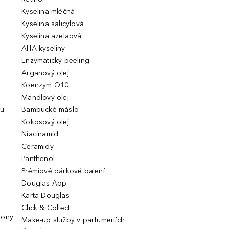
Kyselina mléčná
Kyselina salicylová
Kyselina azelaová
AHA kyseliny
Enzymatický peeling
Arganový olej
Koenzym Q10
Mandlový olej
ou
Bambucké máslo
Kokosový olej
Niacinamid
Ceramidy
Panthenol
Prémiové dárkové balení
Douglas App
Karta Douglas
Click & Collect
kony
Make-up služby v parfumeriích