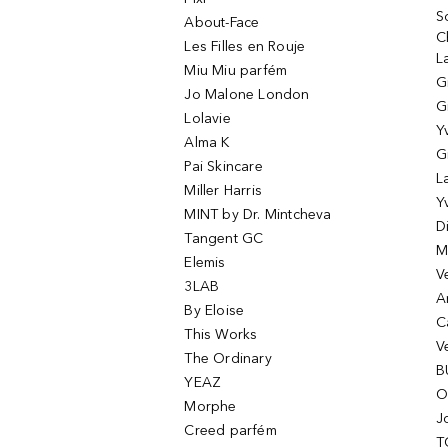
S
About-Face
C
Les Filles en Rouje
L
Miu Miu parfém
G
Jo Malone London
G
Lolavie
Y
Alma K
G
Pai Skincare
L
Miller Harris
Y
MINT by Dr. Mintcheva
D
Tangent GC
M
Elemis
V
3LAB
A
By Eloise
C
This Works
V
The Ordinary
B
YEAZ
O
Morphe
J
Creed parfém
T