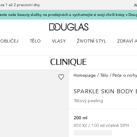
 1 až 2 pracovní dny
A
vte naše beauty služby na prodejnách a vychutnejte si svojí chvíli krásy v Dou
Domů
OBLIČEJ
TĚLO
VLASY
ŽIVOTNÍ STYL
ZDRAVÍ 
dku Líčení
Otevřít nabídku Obličej
Otevřít nabídku Tělo
Otevřít nabídku Vlasy
Otevřít nabídku Životní styl
Otevřít n
Homepage
Tělo
Péče o noh
SPARKLE SKIN BODY
Tělový peeling
200 ml
450 Kč
 / 
100
ml
včetně DPH