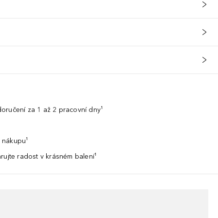
oručení za 1 až 2 pracovní dny¹
 nákupu¹
rujte radost v krásném balení¹