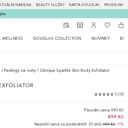
KTUÁLNÍ NABÍDKA
BEAUTY SLUŽBY
KARTA DOUGLAS
PRODEJNY
glas.
K mému se
K vyhledávači prodejen
K mému účtu
Do 
A WELLNESS
DOUGLAS COLLECTION
NOVINKY
BEA
abídku Zdraví a wellness
Otevřít nabídku Douglas Collection
Otevřít nabídku N
Ote
y
Peelingy na nohy
Clinique Sparkle Skin Body Exfoliator
 EXFOLIATOR
0
(
0
)
Původní cena
990 Kč
899 Kč
Nejnižší cena za posledních 30 dnů
949 Kč
-5%