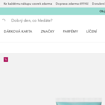
Ke každému nákupu vzorek zdarma Doprava zdarma 699 Kč Doručení za
Obje
Vraťte se
Proveďte vyhledávání
DÁRKOVÁ KARTA
ZNAČKY
PARFÉMY
LÍČENÍ
Otevřít nabídku ZNAČKY
Otevřít nabídku Parfémy
Otevřít nabí
%