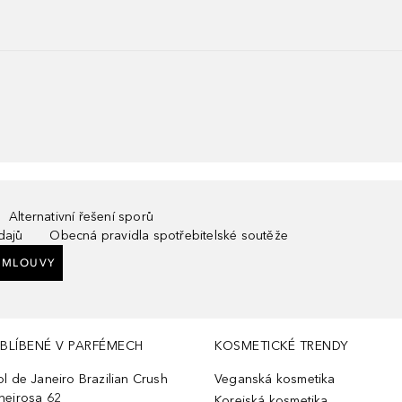
Alternativní řešení sporů
dajů
Obecná pravidla spotřebitelské soutěže
SMLOUVY
BLÍBENÉ V PARFÉMECH
KOSMETICKÉ TRENDY
ol de Janeiro Brazilian Crush
Veganská kosmetika
heirosa 62
Korejská kosmetika