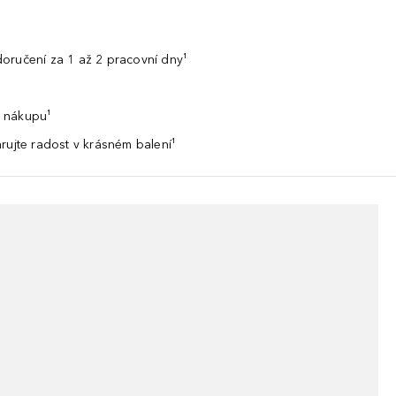
oručení za 1 až 2 pracovní dny¹
 nákupu¹
rujte radost v krásném balení¹