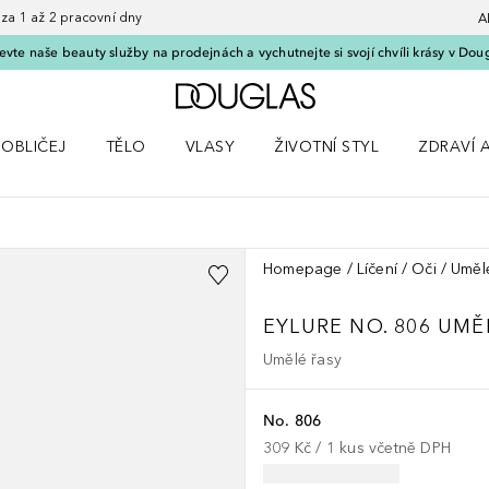
 1 až 2 pracovní dny
A
vte naše beauty služby na prodejnách a vychutnejte si svojí chvíli krásy v Dou
Domů
OBLIČEJ
TĚLO
VLASY
ŽIVOTNÍ STYL
ZDRAVÍ 
dku Líčení
Otevřít nabídku Obličej
Otevřít nabídku Tělo
Otevřít nabídku Vlasy
Otevřít nabídku Životní styl
Otevřít n
Homepage
Líčení
Oči
Uměl
EYLURE NO. 806 UMĚ
Umělé řasy
No. 806
309 Kč
 / 
1
kus
včetně DPH