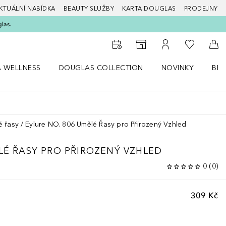
KTUÁLNÍ NABÍDKA
BEAUTY SLUŽBY
KARTA DOUGLAS
PRODEJNY
glas.
K mému se
K vyhledávači prodejen
K mému účtu
Do 
A WELLNESS
DOUGLAS COLLECTION
NOVINKY
BEA
abídku Zdraví a wellness
Otevřít nabídku Douglas Collection
Otevřít nabídku N
Ote
é řasy
Eylure NO. 806 Umělé Řasy pro Přirozený Vzhled
LÉ ŘASY PRO PŘIROZENÝ VZHLED
0
(
0
)
309 Kč