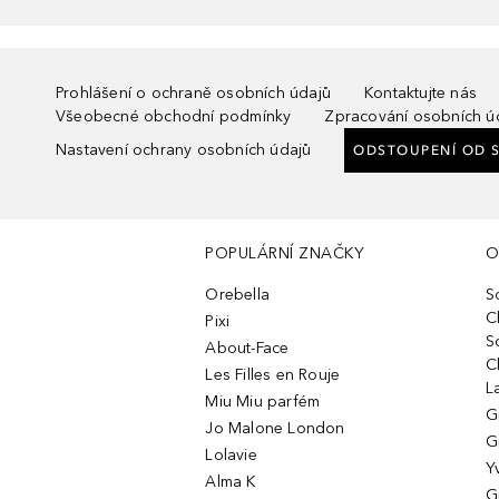
Prohlášení o ochraně osobních údajů
Kontaktujte nás
Všeobecné obchodní podmínky
Zpracování osobních ú
Nastavení ochrany osobních údajů
ODSTOUPENÍ OD 
POPULÁRNÍ ZNAČKY
O
Orebella
S
C
Pixi
S
About-Face
C
Les Filles en Rouje
L
Miu Miu parfém
G
Jo Malone London
G
Lolavie
Y
Alma K
G