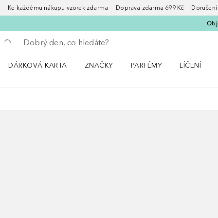
Ke každému nákupu vzorek zdarma Doprava zdarma 699 Kč Doručení za
Obje
Vraťte se
Proveďte vyhledávání
DÁRKOVÁ KARTA
ZNAČKY
PARFÉMY
LÍČENÍ
Otevřít nabídku ZNAČKY
Otevřít nabídku Parfémy
Otevřít nabí