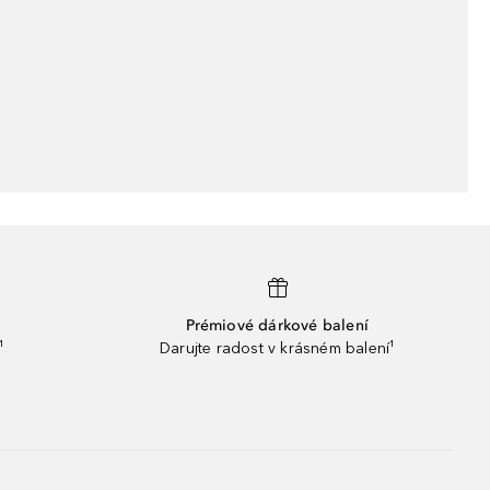
Prémiové dárkové balení
¹
Darujte radost v krásném balení¹