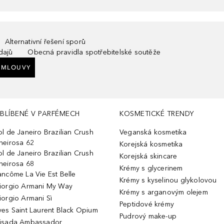
Alternativní řešení sporů
dajů
Obecná pravidla spotřebitelské soutěže
SMLOUVY
BLÍBENÉ V PARFÉMECH
KOSMETICKÉ TRENDY
ol de Janeiro Brazilian Crush
Veganská kosmetika
heirosa 62
Korejská kosmetika
ol de Janeiro Brazilian Crush
Korejská skincare
heirosa 68
Krémy s glycerinem
ancôme La Vie Est Belle
Krémy s kyselinou glykolovou
iorgio Armani My Way
Krémy s arganovým olejem
iorgio Armani Sì
Peptidové krémy
ves Saint Laurent Black Opium
Pudrový make-up
isada Ambassador