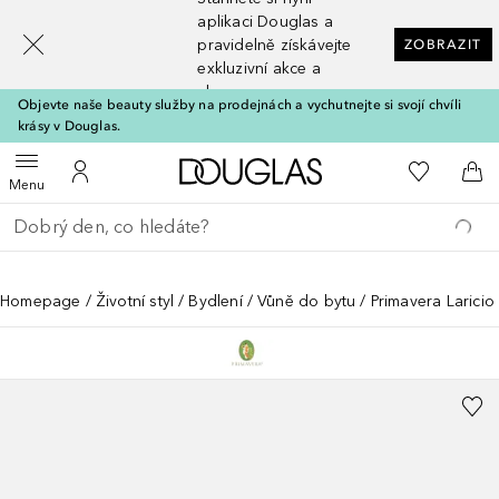
[navigation.slideout.screenreader]
aplikaci Douglas a
pravidelně získávejte
ZOBRAZIT
exkluzivní akce a
slevy
Objevte naše beauty služby na prodejnách a vychutnejte si svojí chvíli
krásy v Douglas.
Domů
K mému se
Otevřít menu
K mému účtu
Do 
Menu
Vraťte se
Proveďte vyhledávání
Homepage
Životní styl
Bydlení
Vůně do bytu
Primavera Laricio