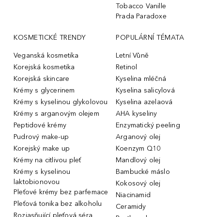
Tobacco Vanille
Prada Paradoxe
KOSMETICKÉ TRENDY
POPULÁRNÍ TÉMATA
Veganská kosmetika
Letní Vůně
Korejská kosmetika
Retinol
Korejská skincare
Kyselina mléčná
Krémy s glycerinem
Kyselina salicylová
Krémy s kyselinou glykolovou
Kyselina azelaová
Krémy s arganovým olejem
AHA kyseliny
Peptidové krémy
Enzymatický peeling
Pudrový make-up
Arganový olej
Korejský make up
Koenzym Q10
Krémy na citlivou pleť
Mandlový olej
Krémy s kyselinou
Bambucké máslo
laktobionovou
Kokosový olej
Pleťové krémy bez parfemace
Niacinamid
Pleťová tonika bez alkoholu
Ceramidy
Rozjasňující pleťová séra