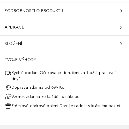
PODROBNOSTI O PRODUKTU
APLIKACE
SLOŽENÍ
TVOJE VÝHODY
Rychlé dodání Očekávané doručení za 1 až 2 pracovní
dny¹
Doprava zdarma od 699 Kč
Vzorek zdarma ke každému nákupu¹
Prémiové dárkové balení Darujte radost v krásném balení¹