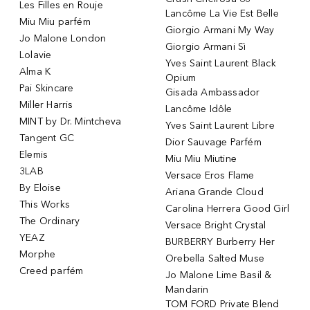
Les Filles en Rouje
Lancôme La Vie Est Belle
Miu Miu parfém
Giorgio Armani My Way
Jo Malone London
Giorgio Armani Sì
Lolavie
Yves Saint Laurent Black
Alma K
Opium
Pai Skincare
Gisada Ambassador
Miller Harris
Lancôme Idôle
MINT by Dr. Mintcheva
Yves Saint Laurent Libre
Tangent GC
Dior Sauvage Parfém
Elemis
Miu Miu Miutine
3LAB
Versace Eros Flame
By Eloise
Ariana Grande Cloud
This Works
Carolina Herrera Good Girl
The Ordinary
Versace Bright Crystal
YEAZ
BURBERRY Burberry Her
Morphe
Orebella Salted Muse
Creed parfém
Jo Malone Lime Basil &
Mandarin
TOM FORD Private Blend