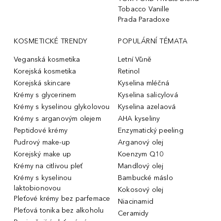
Tobacco Vanille
Prada Paradoxe
KOSMETICKÉ TRENDY
POPULÁRNÍ TÉMATA
Veganská kosmetika
Letní Vůně
Korejská kosmetika
Retinol
Korejská skincare
Kyselina mléčná
Krémy s glycerinem
Kyselina salicylová
Krémy s kyselinou glykolovou
Kyselina azelaová
Krémy s arganovým olejem
AHA kyseliny
Peptidové krémy
Enzymatický peeling
Pudrový make-up
Arganový olej
Korejský make up
Koenzym Q10
Krémy na citlivou pleť
Mandlový olej
Krémy s kyselinou
Bambucké máslo
laktobionovou
Kokosový olej
Pleťové krémy bez parfemace
Niacinamid
Pleťová tonika bez alkoholu
Ceramidy