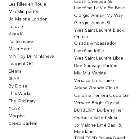
Crush Cheirosa 68
Les Filles en Rouje
Lancôme La Vie Est Belle
Miu Miu parfém
Giorgio Armani My Way
Jo Malone London
Giorgio Armani Sì
Lolavie
Yves Saint Laurent Black
Alma K
Opium
Pai Skincare
Gisada Ambassador
Miller Harris
Lancôme Idôle
MINT by Dr. Mintcheva
Yves Saint Laurent Libre
Tangent GC
Dior Sauvage Parfém
Elemis
Miu Miu Miutine
3LAB
Versace Eros Flame
By Eloise
Ariana Grande Cloud
This Works
Carolina Herrera Good Girl
The Ordinary
Versace Bright Crystal
YEAZ
BURBERRY Burberry Her
Morphe
Orebella Salted Muse
Creed parfém
Jo Malone Lime Basil &
Mandarin
TOM FORD Private Blend