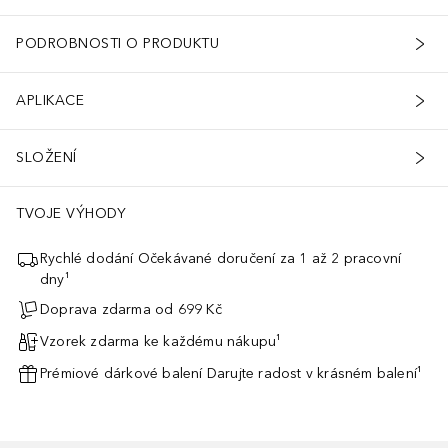
PODROBNOSTI O PRODUKTU
APLIKACE
SLOŽENÍ
TVOJE VÝHODY
Rychlé dodání Očekávané doručení za 1 až 2 pracovní
dny¹
Doprava zdarma od 699 Kč
Vzorek zdarma ke každému nákupu¹
Prémiové dárkové balení Darujte radost v krásném balení¹