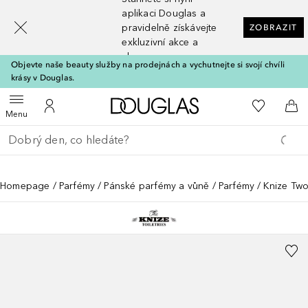
[navigation.slideout.screenreader]
aplikaci Douglas a
pravidelně získávejte
ZOBRAZIT
exkluzivní akce a
slevy
Objevte naše beauty služby na prodejnách a vychutnejte si svojí chvíli
krásy v Douglas.
Domů
K mému se
Otevřít menu
K mému účtu
Do 
Menu
Vraťte se
Proveďte vyhledávání
Homepage
Parfémy
Pánské parfémy a vůně
Parfémy
Knize Two