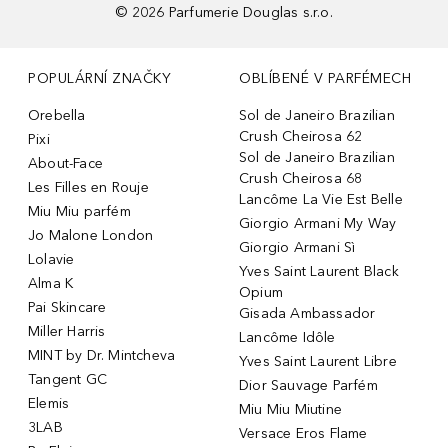
©
2026
Parfumerie Douglas s.r.o.
POPULÁRNÍ ZNAČKY
OBLÍBENÉ V PARFÉMECH
Orebella
Sol de Janeiro Brazilian
Crush Cheirosa 62
Pixi
Sol de Janeiro Brazilian
About-Face
Crush Cheirosa 68
Les Filles en Rouje
Lancôme La Vie Est Belle
Miu Miu parfém
Giorgio Armani My Way
Jo Malone London
Giorgio Armani Sì
Lolavie
Yves Saint Laurent Black
Alma K
Opium
Pai Skincare
Gisada Ambassador
Miller Harris
Lancôme Idôle
MINT by Dr. Mintcheva
Yves Saint Laurent Libre
Tangent GC
Dior Sauvage Parfém
Elemis
Miu Miu Miutine
3LAB
Versace Eros Flame