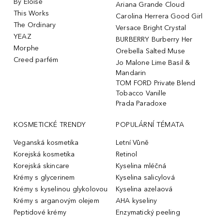
By Eloise
Ariana Grande Cloud
This Works
Carolina Herrera Good Girl
The Ordinary
Versace Bright Crystal
YEAZ
BURBERRY Burberry Her
Morphe
Orebella Salted Muse
Creed parfém
Jo Malone Lime Basil &
Mandarin
TOM FORD Private Blend
Tobacco Vanille
Prada Paradoxe
KOSMETICKÉ TRENDY
POPULÁRNÍ TÉMATA
Veganská kosmetika
Letní Vůně
Korejská kosmetika
Retinol
Korejská skincare
Kyselina mléčná
Krémy s glycerinem
Kyselina salicylová
Krémy s kyselinou glykolovou
Kyselina azelaová
Krémy s arganovým olejem
AHA kyseliny
Peptidové krémy
Enzymatický peeling