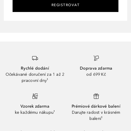
REGISTROVAT
Rychlé dodání
Doprava zdarma
Očekávané doručení za 1 až 2
od 699 Kč
pracovní dny¹
Vzorek zdarma
Prémiové dárkové balení
ke každému nákupu¹
Darujte radost v krásném
balení¹