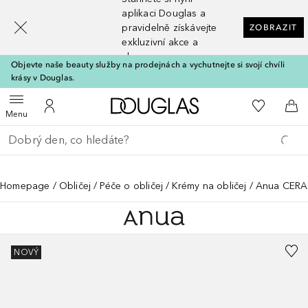
[navigation.slideout.screenreader]
aplikaci Douglas a
pravidelně získávejte
ZOBRAZIT
exkluzivní akce a
slevy
Objevte naše beauty služby na prodejnách a vychutnejte si svojí chvíli
krásy v Douglas.
Domů
K mému se
Otevřít menu
K mému účtu
Do 
Menu
Vraťte se
Proveďte vyhledávání
Homepage
Obličej
Péče o obličej
Krémy na obličej
Anua CERA
NOVÝ