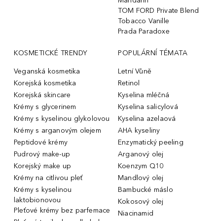
Mandarin
TOM FORD Private Blend
Tobacco Vanille
Prada Paradoxe
KOSMETICKÉ TRENDY
POPULÁRNÍ TÉMATA
Veganská kosmetika
Letní Vůně
Korejská kosmetika
Retinol
Korejská skincare
Kyselina mléčná
Krémy s glycerinem
Kyselina salicylová
Krémy s kyselinou glykolovou
Kyselina azelaová
Krémy s arganovým olejem
AHA kyseliny
Peptidové krémy
Enzymatický peeling
Pudrový make-up
Arganový olej
Korejský make up
Koenzym Q10
Krémy na citlivou pleť
Mandlový olej
Krémy s kyselinou
Bambucké máslo
laktobionovou
Kokosový olej
Pleťové krémy bez parfemace
Niacinamid