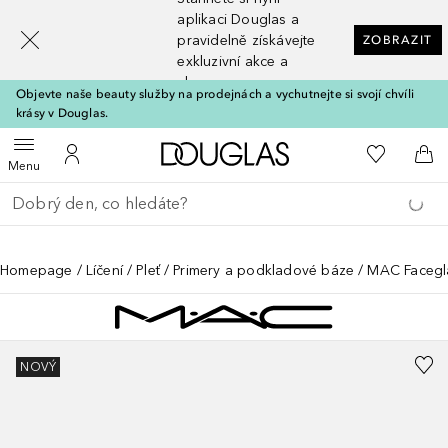
[navigation.slideout.screenreader]
aplikaci Douglas a
pravidelně získávejte
ZOBRAZIT
exkluzivní akce a
slevy
Objevte naše beauty služby na prodejnách a vychutnejte si svojí chvíli
krásy v Douglas.
Domů
K mému se
Otevřít menu
K mému účtu
Do 
Menu
Vraťte se
Proveďte vyhledávání
Homepage
Líčení
Pleť
Primery a podkladové báze
MAC Facegl
NOVÝ