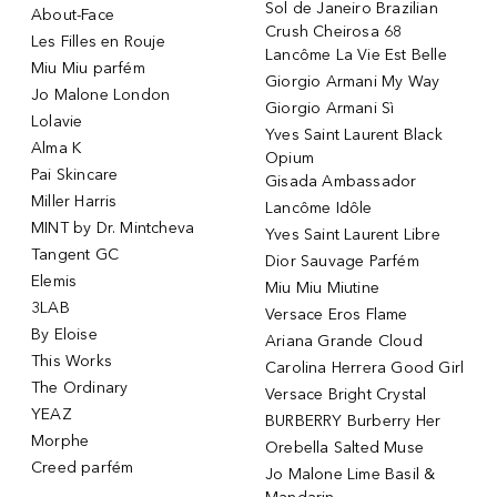
Sol de Janeiro Brazilian
About-Face
Crush Cheirosa 68
Les Filles en Rouje
Lancôme La Vie Est Belle
Miu Miu parfém
Giorgio Armani My Way
Jo Malone London
Giorgio Armani Sì
Lolavie
Yves Saint Laurent Black
Alma K
Opium
Pai Skincare
Gisada Ambassador
Miller Harris
Lancôme Idôle
MINT by Dr. Mintcheva
Yves Saint Laurent Libre
Tangent GC
Dior Sauvage Parfém
Elemis
Miu Miu Miutine
3LAB
Versace Eros Flame
By Eloise
Ariana Grande Cloud
This Works
Carolina Herrera Good Girl
The Ordinary
Versace Bright Crystal
YEAZ
BURBERRY Burberry Her
Morphe
Orebella Salted Muse
Creed parfém
Jo Malone Lime Basil &