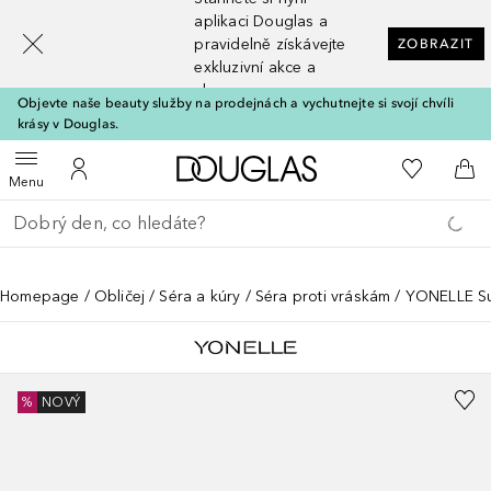
[navigation.slideout.screenreader]
aplikaci Douglas a
pravidelně získávejte
ZOBRAZIT
exkluzivní akce a
slevy
Objevte naše beauty služby na prodejnách a vychutnejte si svojí chvíli
krásy v Douglas.
Domů
K mému se
Otevřít menu
K mému účtu
Do 
Menu
Vraťte se
Proveďte vyhledávání
Homepage
Obličej
Séra a kúry
Séra proti vráskám
YONELLE Sup
%
NOVÝ