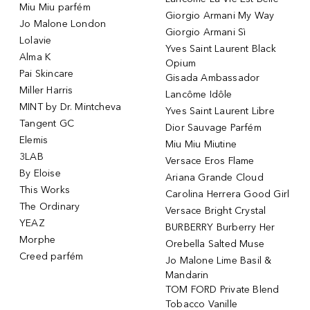
Miu Miu parfém
Giorgio Armani My Way
Jo Malone London
Giorgio Armani Sì
Lolavie
Yves Saint Laurent Black
Alma K
Opium
Pai Skincare
Gisada Ambassador
Miller Harris
Lancôme Idôle
MINT by Dr. Mintcheva
Yves Saint Laurent Libre
Tangent GC
Dior Sauvage Parfém
Elemis
Miu Miu Miutine
3LAB
Versace Eros Flame
By Eloise
Ariana Grande Cloud
This Works
Carolina Herrera Good Girl
The Ordinary
Versace Bright Crystal
YEAZ
BURBERRY Burberry Her
Morphe
Orebella Salted Muse
Creed parfém
Jo Malone Lime Basil &
Mandarin
TOM FORD Private Blend
Tobacco Vanille