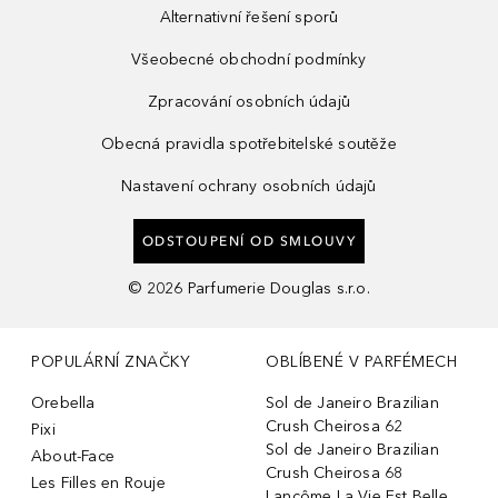
Alternativní řešení sporů
Všeobecné obchodní podmínky
Zpracování osobních údajů
Obecná pravidla spotřebitelské soutěže
Nastavení ochrany osobních údajů
ODSTOUPENÍ OD SMLOUVY
©
2026
Parfumerie Douglas s.r.o.
POPULÁRNÍ ZNAČKY
OBLÍBENÉ V PARFÉMECH
Orebella
Sol de Janeiro Brazilian
Crush Cheirosa 62
Pixi
Sol de Janeiro Brazilian
About-Face
Crush Cheirosa 68
Les Filles en Rouje
Lancôme La Vie Est Belle