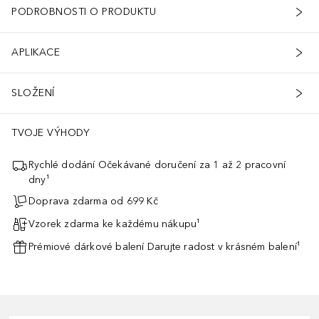
PODROBNOSTI O PRODUKTU
APLIKACE
SLOŽENÍ
TVOJE VÝHODY
Rychlé dodání Očekávané doručení za 1 až 2 pracovní
dny¹
Doprava zdarma od 699 Kč
Vzorek zdarma ke každému nákupu¹
Prémiové dárkové balení Darujte radost v krásném balení¹