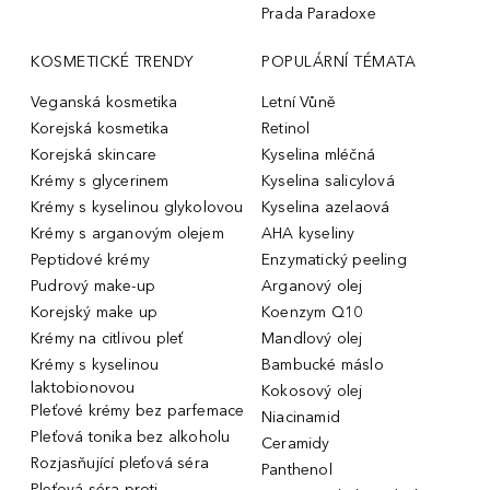
Prada Paradoxe
KOSMETICKÉ TRENDY
POPULÁRNÍ TÉMATA
Veganská kosmetika
Letní Vůně
Korejská kosmetika
Retinol
Korejská skincare
Kyselina mléčná
Krémy s glycerinem
Kyselina salicylová
Krémy s kyselinou glykolovou
Kyselina azelaová
Krémy s arganovým olejem
AHA kyseliny
Peptidové krémy
Enzymatický peeling
Pudrový make-up
Arganový olej
Korejský make up
Koenzym Q10
Krémy na citlivou pleť
Mandlový olej
Krémy s kyselinou
Bambucké máslo
laktobionovou
Kokosový olej
Pleťové krémy bez parfemace
Niacinamid
Pleťová tonika bez alkoholu
Ceramidy
Rozjasňující pleťová séra
Panthenol
Pleťová séra proti