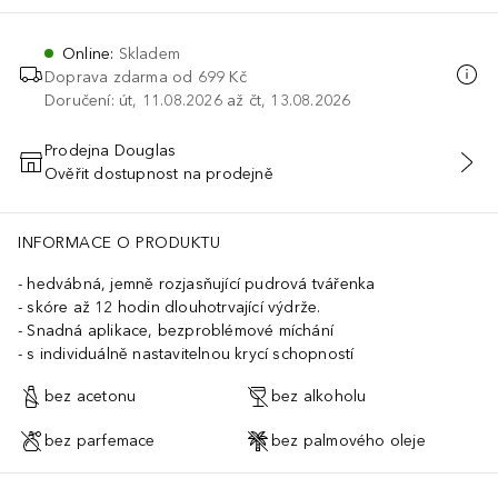
Online
:
Skladem
Doprava zdarma od 699 Kč
Doručení: út, 11.08.2026 až čt, 13.08.2026
Prodejna Douglas
Ověřit dostupnost na prodejně
PŘIDAT DO KOŠÍKU
INFORMACE O PRODUKTU
hedvábná, jemně rozjasňující pudrová tvářenka
skóre až 12 hodin dlouhotrvající výdrže.
Snadná aplikace, bezproblémové míchání
s individuálně nastavitelnou krycí schopností
bez acetonu
bez alkoholu
bez parfemace
bez palmového oleje