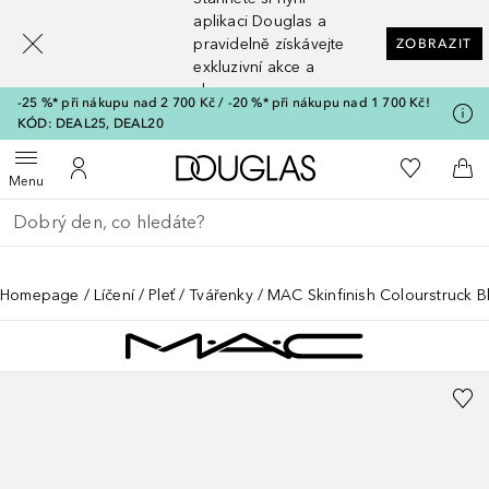
[navigation.slideout.screenreader]
aplikaci Douglas a
pravidelně získávejte
ZOBRAZIT
exkluzivní akce a
slevy
-25 %* při nákupu nad 2 700 Kč / -20 %* při nákupu nad 1 700 Kč!
KÓD: DEAL25, DEAL20
Domů
K mému se
Otevřít menu
K mému účtu
Do 
Menu
Vraťte se
Proveďte vyhledávání
Homepage
Líčení
Pleť
Tvářenky
MAC Skinfinish Colourstruck B