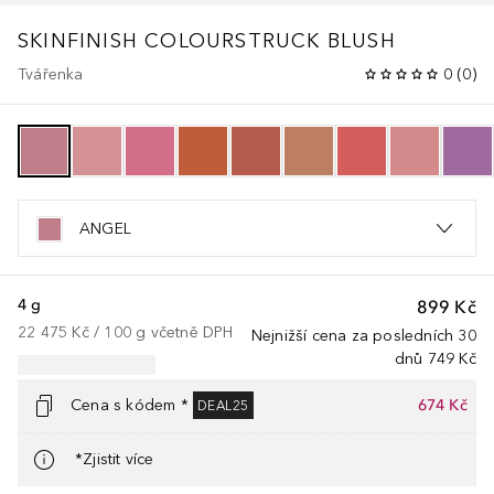
SKINFINISH COLOURSTRUCK BLUSH
Tvářenka
0
(
0
)
ANGEL
4 g
899 Kč
22 475 Kč
 / 
100
g
včetně DPH
Nejnižší cena za posledních 30
dnů
749 Kč
Cena s kódem *
674 Kč
DEAL25
*Zjistit více