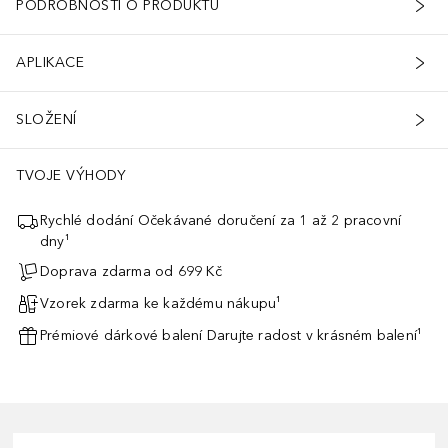
PODROBNOSTI O PRODUKTU
APLIKACE
SLOŽENÍ
TVOJE VÝHODY
Rychlé dodání Očekávané doručení za 1 až 2 pracovní
dny¹
Doprava zdarma od 699 Kč
Vzorek zdarma ke každému nákupu¹
Prémiové dárkové balení Darujte radost v krásném balení¹