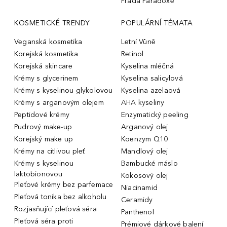
Prada Paradoxe
KOSMETICKÉ TRENDY
POPULÁRNÍ TÉMATA
Veganská kosmetika
Letní Vůně
Korejská kosmetika
Retinol
Korejská skincare
Kyselina mléčná
Krémy s glycerinem
Kyselina salicylová
Krémy s kyselinou glykolovou
Kyselina azelaová
Krémy s arganovým olejem
AHA kyseliny
Peptidové krémy
Enzymatický peeling
Pudrový make-up
Arganový olej
Korejský make up
Koenzym Q10
Krémy na citlivou pleť
Mandlový olej
Krémy s kyselinou
Bambucké máslo
laktobionovou
Kokosový olej
Pleťové krémy bez parfemace
Niacinamid
Pleťová tonika bez alkoholu
Ceramidy
Rozjasňující pleťová séra
Panthenol
Pleťová séra proti
Prémiové dárkové balení