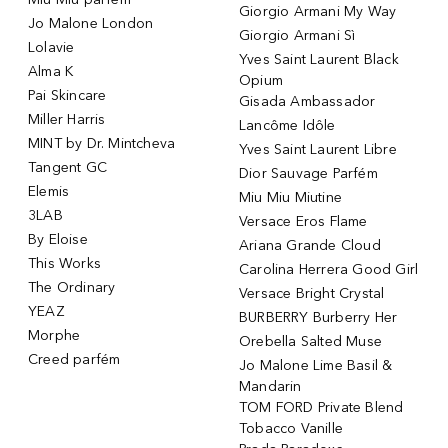
Giorgio Armani My Way
Jo Malone London
Giorgio Armani Sì
Lolavie
Yves Saint Laurent Black
Alma K
Opium
Pai Skincare
Gisada Ambassador
Miller Harris
Lancôme Idôle
MINT by Dr. Mintcheva
Yves Saint Laurent Libre
Tangent GC
Dior Sauvage Parfém
Elemis
Miu Miu Miutine
3LAB
Versace Eros Flame
By Eloise
Ariana Grande Cloud
This Works
Carolina Herrera Good Girl
The Ordinary
Versace Bright Crystal
YEAZ
BURBERRY Burberry Her
Morphe
Orebella Salted Muse
Creed parfém
Jo Malone Lime Basil &
Mandarin
TOM FORD Private Blend
Tobacco Vanille