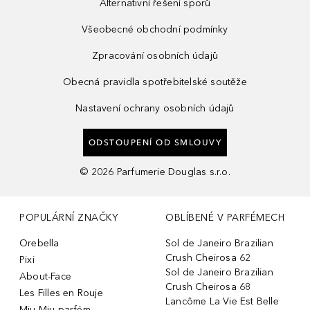
Alternativní řešení sporů
Všeobecné obchodní podmínky
Zpracování osobních údajů
Obecná pravidla spotřebitelské soutěže
Nastavení ochrany osobních údajů
ODSTOUPENÍ OD SMLOUVY
©
2026
Parfumerie Douglas s.r.o.
POPULÁRNÍ ZNAČKY
OBLÍBENÉ V PARFÉMECH
Orebella
Sol de Janeiro Brazilian
Crush Cheirosa 62
Pixi
Sol de Janeiro Brazilian
About-Face
Crush Cheirosa 68
Les Filles en Rouje
Lancôme La Vie Est Belle
Miu Miu parfém