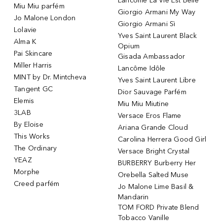
Lancôme La Vie Est Belle
Miu Miu parfém
Giorgio Armani My Way
Jo Malone London
Giorgio Armani Sì
Lolavie
Yves Saint Laurent Black
Alma K
Opium
Pai Skincare
Gisada Ambassador
Miller Harris
Lancôme Idôle
MINT by Dr. Mintcheva
Yves Saint Laurent Libre
Tangent GC
Dior Sauvage Parfém
Elemis
Miu Miu Miutine
3LAB
Versace Eros Flame
By Eloise
Ariana Grande Cloud
This Works
Carolina Herrera Good Girl
The Ordinary
Versace Bright Crystal
YEAZ
BURBERRY Burberry Her
Morphe
Orebella Salted Muse
Creed parfém
Jo Malone Lime Basil &
Mandarin
TOM FORD Private Blend
Tobacco Vanille