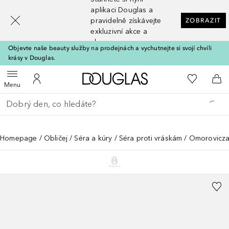
[navigation.slideout.screenreader]
aplikaci Douglas a
pravidelně získávejte
ZOBRAZIT
exkluzivní akce a
slevy
Objevte naše beauty služby na prodejnách a vychutnejte si svojí chvíli
krásy v Douglas.
Domů
K mému se
Otevřít menu
K mému účtu
Do 
Menu
Vraťte se
Proveďte vyhledávání
Homepage
Obličej
Séra a kúry
Séra proti vráskám
Omorovicza