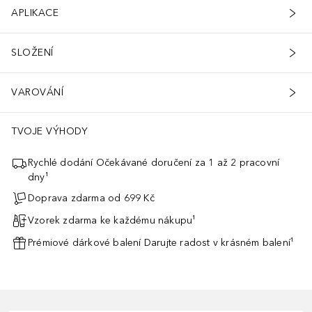
APLIKACE
SLOŽENÍ
VAROVÁNÍ
TVOJE VÝHODY
Rychlé dodání Očekávané doručení za 1 až 2 pracovní
dny¹
Doprava zdarma od 699 Kč
Vzorek zdarma ke každému nákupu¹
Prémiové dárkové balení Darujte radost v krásném balení¹