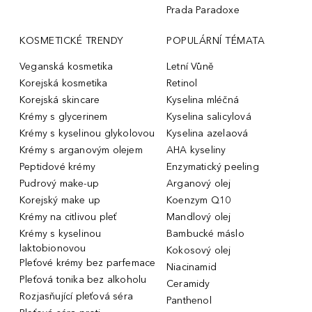
Prada Paradoxe
KOSMETICKÉ TRENDY
POPULÁRNÍ TÉMATA
Veganská kosmetika
Letní Vůně
Korejská kosmetika
Retinol
Korejská skincare
Kyselina mléčná
Krémy s glycerinem
Kyselina salicylová
Krémy s kyselinou glykolovou
Kyselina azelaová
Krémy s arganovým olejem
AHA kyseliny
Peptidové krémy
Enzymatický peeling
Pudrový make-up
Arganový olej
Korejský make up
Koenzym Q10
Krémy na citlivou pleť
Mandlový olej
Krémy s kyselinou
Bambucké máslo
laktobionovou
Kokosový olej
Pleťové krémy bez parfemace
Niacinamid
Pleťová tonika bez alkoholu
Ceramidy
Rozjasňující pleťová séra
Panthenol