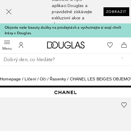
[navigation.slideout.screenreader]
aplikaci Douglas a
pravidelně získávejte
ZOBRAZIT
exkluzivní akce a
slevy
Objevte naše beauty služby na prodejnách a vychutnejte si svojí chvíli
krásy v Douglas.
Domů
K mému se
Otevřít menu
K mému účtu
Do 
Menu
Vraťte se
Proveďte vyhledávání
Homepage
Líčení
Oči
Řasenky
CHANEL LES BEIGES OBJEMOV