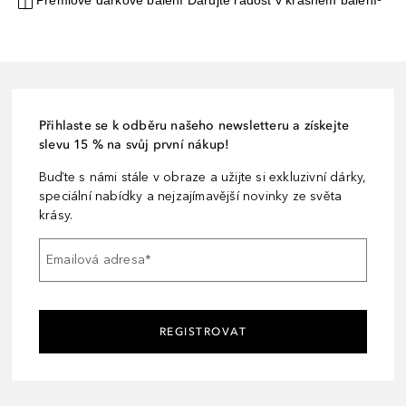
Prémiové dárkové balení Darujte radost v krásném balení¹
Přihlaste se k odběru našeho newsletteru a získejte
slevu 15 % na svůj první nákup!
Buďte s námi stále v obraze a užijte si exkluzivní dárky,
speciální nabídky a nejzajímavější novinky ze světa
krásy.
Emailová adresa
*
REGISTROVAT