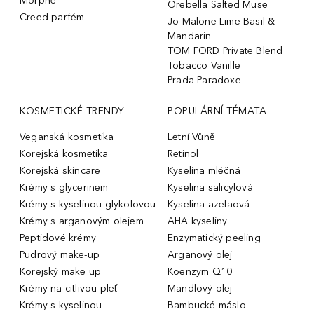
Morphe
Orebella Salted Muse
Creed parfém
Jo Malone Lime Basil &
Mandarin
TOM FORD Private Blend
Tobacco Vanille
Prada Paradoxe
KOSMETICKÉ TRENDY
POPULÁRNÍ TÉMATA
Veganská kosmetika
Letní Vůně
Korejská kosmetika
Retinol
Korejská skincare
Kyselina mléčná
Krémy s glycerinem
Kyselina salicylová
Krémy s kyselinou glykolovou
Kyselina azelaová
Krémy s arganovým olejem
AHA kyseliny
Peptidové krémy
Enzymatický peeling
Pudrový make-up
Arganový olej
Korejský make up
Koenzym Q10
Krémy na citlivou pleť
Mandlový olej
Krémy s kyselinou
Bambucké máslo