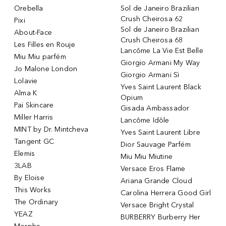
Orebella
Sol de Janeiro Brazilian
Crush Cheirosa 62
Pixi
Sol de Janeiro Brazilian
About-Face
Crush Cheirosa 68
Les Filles en Rouje
Lancôme La Vie Est Belle
Miu Miu parfém
Giorgio Armani My Way
Jo Malone London
Giorgio Armani Sì
Lolavie
Yves Saint Laurent Black
Alma K
Opium
Pai Skincare
Gisada Ambassador
Miller Harris
Lancôme Idôle
MINT by Dr. Mintcheva
Yves Saint Laurent Libre
Tangent GC
Dior Sauvage Parfém
Elemis
Miu Miu Miutine
3LAB
Versace Eros Flame
By Eloise
Ariana Grande Cloud
This Works
Carolina Herrera Good Girl
The Ordinary
Versace Bright Crystal
YEAZ
BURBERRY Burberry Her