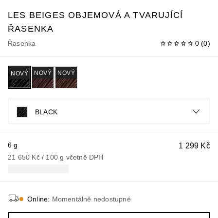
LES BEIGES
OBJEMOVÁ A TVARUJÍCÍ
ŘASENKA
Řasenka
0
(
0
)
NOVÝ
NOVÝ
NOVÝ
BLACK
6 g
1 299 Kč
21 650 Kč
 / 
100
g
včetně DPH
Online
:
Momentálně nedostupné